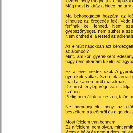
kivárni, hogy meghalljuk a sípszót
Még most is kiráz a hideg, ha arra
Ma bekopogtatott hozzám az idő,
elindulsz az öregedés felé. Vedd
férfinak kell lenned. Nem szag
gyepszőnyeget, nem süthet a sze
Nem öntheti el a tested az adrenal
Az elmúlt napokban azt kérdezget
az álomból?
Mint, amikor gyerekként édesany
hogy nem akartam kikelni az ágybó
Ez a levél nektek szól. A gyer
gyerekek voltak. Szeretek arrra g
majd a karrieremről másoknak.
De most tényleg vége van. Utoljá
szépen.
Pedig nem állok rá készen, talán n
Ne haragudjatok, hogy az utó
beszéltem a jövőmről és a gondolata
Most félelem van bennem.
Ez a félelem, nem olyan, mint ami
látom a hálót és nem tudom, mi le