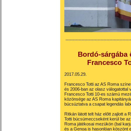
---------------------------------------------
Bordó-sárgába 
Francesco To
2017.05.29.
Francesco Totti az AS Roma színeib
és 2006-ban az olasz válogatottal vi
Francesco Totti 10-es számú mezét
közönsége az AS Roma kapitányán
búcsúztatva a csapat legendás lab
Ritkán látott telt ház előtt zajlot
Totti búcsúmeccseként kerül be az 
Roma játékosai mezükön (bal karju
és a Genoa is hasonlóan köszönt el