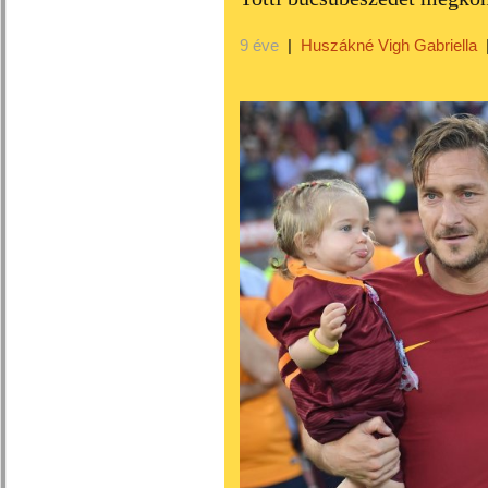
9 éve
|
Huszákné Vigh Gabriella