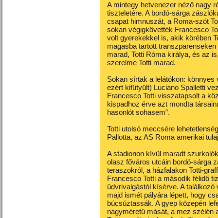
A mintegy hetvenezer néző nagy r
tiszteletére. A bordó-sárga zászló
csapat himnuszát, a Roma-szót Totti
sokan végigkövették Francesco Tott
volt gyerekekkel is, akik körében T
magasba tartott transzparenseken 
marad, Totti Róma királya, és az 
szerelme Totti marad.
Sokan sírtak a lelátókon: könnyes v
ezért kifütyült) Luciano Spalletti v
Francesco Totti visszatapsolt a köz
kispadhoz érve azt mondta társain
hasonlót sohasem”.
Totti utolsó meccsére lehetetlenség
Pallotta, az AS Roma amerikai tula
A stadionon kívül maradt szurkoló
olasz főváros utcáin bordó-sárga z
teraszokról, a házfalakon Totti-graff
Francesco Totti a második félidő t
üdvrivalgástól kísérve. A találkoz
majd ismét pályára lépett, hogy cs
búcsúztassák. A gyep közepén lef
nagyméretű mását, a mez szélén az