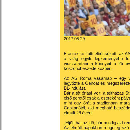
2017.05.29.
Francesco Totti elbúcsúzott, az A
a világ egyik legkeményebb fut
visszatartani a könnyeit a 25 é
köszönőbeszéde közben.
Az AS Roma vasárnap – egy vé
legyőzte a Genoát és megszerezte 
BL-indulást.
Bár a tét óriási volt, a teltházas
első perctől csak a csereként pályár
mint egy órát a stadionban mara
Capitanótól, aki megható beszédd
elmúlt 28 évért.
„Eljött hát az idő, bár mindig azt r
Az elmúlt napokban rengeteg szó e