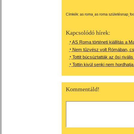
Címkék:
as roma
as roma születésnap
fo
Kapcsolódó hírek:
AS Roma történeti kiállítás a 
Nem tűzvész volt Rómában, csa
Tottit búcsúztatták az ősi riváli
Tottin kivül senki nem hordhatj
Kommentáld!