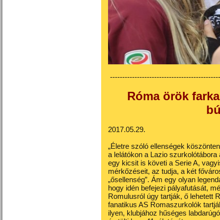
---------------------------------------------
Róma örök farka
bú
2017.05.29.
„Életre szóló ellenségek köszöntene
a lelátókon a Lazio szurkolótábora
egy kicsit is követi a Serie A, vagy
mérkőzéseit, az tudja, a két fővár
„ősellenség”. Ám egy olyan legenda e
hogy idén befejezi pályafutását, mé
Romulusról úgy tartják, ő lehetett 
fanatikus AS Romaszurkolók tartjá
ilyen, klubjához hűséges labdarúgót 