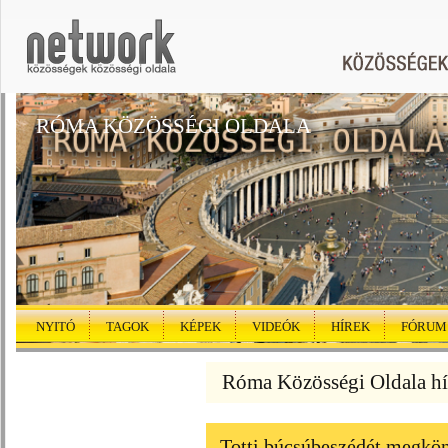
RÓMA KÖZÖSSÉGI OLDALA
NYITÓ
TAGOK
KÉPEK
VIDEÓK
HÍREK
FÓRUM
Róma Közösségi Oldala hí
Totti búcsúbeszédét megkö