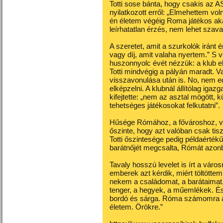
Totti sose bánta, hogy csakis az A
nyilatkozott erről: „Elmehettem vo
én életem végéig Roma játékos akar
leírhatatlan érzés, nem lehet szava
A szeretet, amit a szurkolók iránt 
vagy díj, amit valaha nyertem.” S 
huszonnyolc évét nézzük: a klub e
Totti mindvégig a pályán maradt. Va
visszavonulása után is. No, nem e
elképzelni. A klubnál állítólag igaz
kifejtette: „nem az asztal mögött,
tehetséges játékosokat felkutatni”.
Hűsége Rómához, a fővároshoz, v
őszinte, hogy azt valóban csak tisz
Totti őszintesége pedig példaérté
barátnőjét megcsalta, Rómát azo
Tavaly hosszú levelet is írt a váro
emberek azt kérdik, miért töltött
nekem a családomat, a barátaimat
tenger, a hegyek, a műemlékek. 
bordó és sárga. Róma számomra a 
életem. Örökre.”