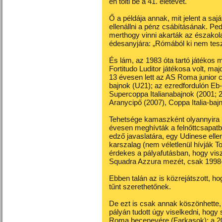
én tölti be a 41. életévét.
Ő a példája annak, mit jelent a sajá
ellenállni a pénz csábításának. Pe
merthogy vinni akarták az északolas
édesanyjára: „Rómából ki nem tesz
És lám, az 1983 óta tartó játékos 
Fortitudo Luditor játékosa volt, ma
13 évesen lett az AS Roma junior 
bajnok (U21); az ezredfordulón Eb
Supercoppa Italianabajnok (2001; 2
Aranycipő (2007), Coppa Italia-baj
Tehetsége kamaszként olyannyira k
évesen meghívták a felnőttcsapat
edző javaslatára, egy Udinese elle
karszalag (nem véletlenül hívják To
érdekes a pályafutásban, hogy visz
Squadra Azzura mezét, csak 1998-
Ebben talán az is közrejátszott, h
tűnt szerethetőnek.
De ezt is csak annak köszönhette, h
pályán tudott úgy viselkedni, hogy 
Roma becenevére (Farkasok): a 20