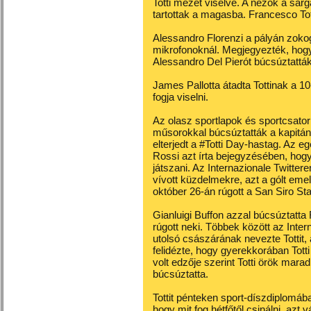
Totti mezét viselve. A nézők a sár
tartottak a magasba. Francesco To
Alessandro Florenzi a pályán zokogo
mikrofonoknál. Megjegyezték, hog
Alessandro Del Pierót búcsúztatták
James Pallotta átadta Tottinak a 1
fogja viselni.
Az olasz sportlapok és sportcsatorn
műsorokkal búcsúztatták a kapitán
elterjedt a #Totti Day-hastag. Az e
Rossi azt írta bejegyzésében, hogy
játszani. Az Internazionale Twitter
vívott küzdelmekre, azt a gólt eme
október 26-án rúgott a San Siro Sta
Gianluigi Buffon azzal búcsúztatta
rúgott neki. Többek között az Inter
utolsó császárának nevezte Tottit,
felidézte, hogy gyerekkorában Tott
volt edzője szerint Totti örök mar
búcsúztatta.
Tottit pénteken sport-díszdiplomáb
hogy mit fog hétfőtől csinálni, azt 