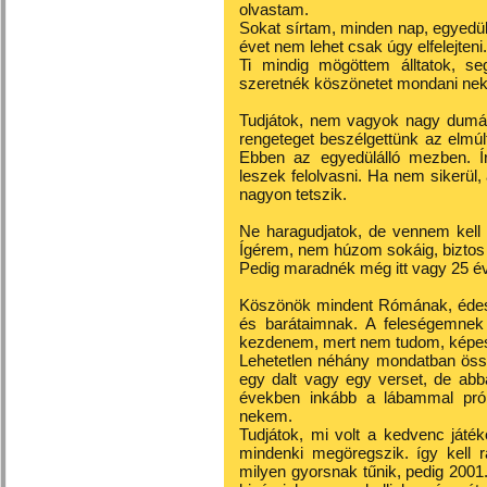
olvastam.
Sokat sírtam, minden nap, egyedü
évet nem lehet csak úgy elfelejteni.
Ti mindig mögöttem álltatok, seg
szeretnék köszönetet mondani ne
Tudjátok, nem vagyok nagy dumás
rengeteget beszélgettünk az elmú
Ebben az egyedülálló mezben. Í
leszek felolvasni. Ha nem sikerül
nagyon tetszik.
Ne haragudjatok, de vennem kell
Ígérem, nem húzom sokáig, biztos
Pedig maradnék még itt vagy 25 év
Köszönök mindent Rómának, éde
és barátaimnak. A feleségemnek
kezdenem, mert nem tudom, képes 
Lehetetlen néhány mondatban össze
egy dalt vagy egy verset, de abba
években inkább a lábammal pró
nekem.
Tudjátok, mi volt a kedvenc ját
mindenki megöregszik. így kell
milyen gyorsnak tűnik, pedig 2001.