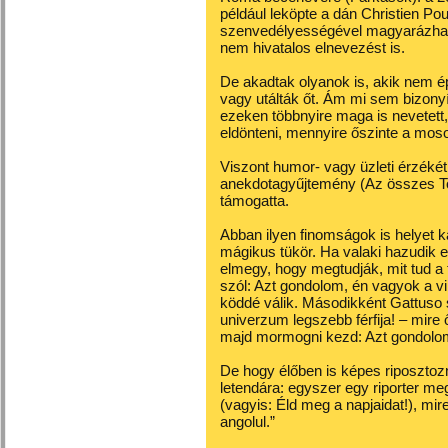
például leköpte a dán Christien Po
szenvedélyességével magyarázható
nem hivatalos elnevezést is.
De akadtak olyanok is, akik nem é
vagy utálták őt. Ám mi sem bizonyí
ezeken többnyire maga is nevetett
eldönteni, mennyire őszinte a moso
Viszont humor- vagy üzleti érzékét
anekdotagyűjtemény (Az összes Tot
támogatta.
Abban ilyen finomságok is helyet k
mágikus tükör. Ha valaki hazudik előt
elmegy, hogy megtudják, mit tud a tü
szól: Azt gondolom, én vagyok a vil
köddé válik. Másodikként Gattuso 
univerzum legszebb férfija! – mire ő 
majd mormogni kezd: Azt gondolom,
De hogy élőben is képes riposztozni,
letendára: egyszer egy riporter me
(vagyis: Éld meg a napjaidat!), mire
angolul.”