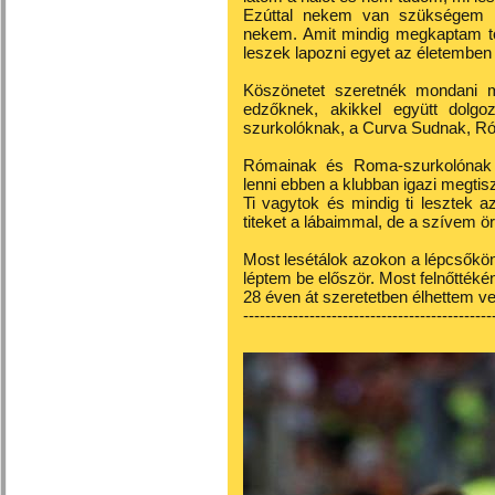
Ezúttal nekem van szükségem r
nekem. Amit mindig megkaptam től
leszek lapozni egyet az életemben 
Köszönetet szeretnék mondani m
edzőknek, akikkel együtt dolg
szurkolóknak, a Curva Sudnak, R
Rómainak és Roma-szurkolónak sz
lenni ebben a klubban igazi megtisz
Ti vagytok és mindig ti lesztek 
titeket a lábaimmal, de a szívem ö
Most lesétálok azokon a lépcsőkö
léptem be először. Most felnőtték
28 éven át szeretetben élhettem vel
---------------------------------------------