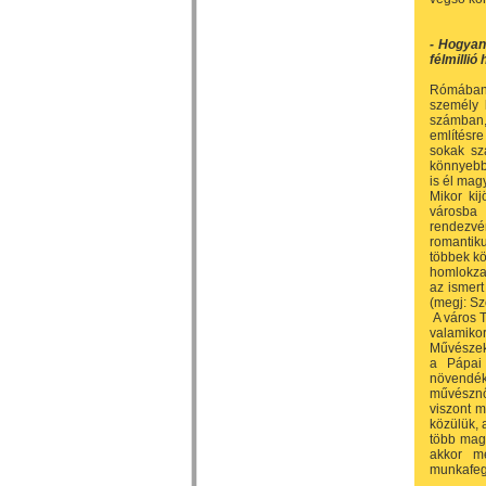
- Hogyan
félmillió
Rómában 
személy l
számban,
említésr
sokak sz
könnyebb 
is él ma
Mikor ki
városba
rendezvé
romantiku
többek kö
homlokzat
az ismert
(megj: Sz
A város T
valamikor
Művészek 
a Pápai 
növendéke
művésznő
viszont m
közülük, 
több magy
akkor m
munkafegy