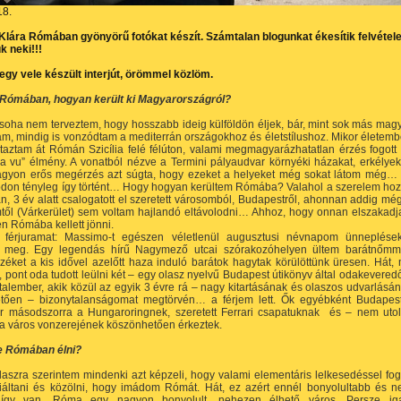
18.
Klára Rómában gyönyörű fotókat készít. Számtalan blogunkat ékesítik felvétele
k neki!!!
egy vele készült interjút, örömmel közlöm.
l Rómában, hogyan került ki Magyarországról?
soha nem terveztem, hogy hosszabb ideig külföldön éljek, bár, mint sok más mag
am, mindig is vonzódtam a mediterrán országokhoz és életstílushoz. Mikor életem
taztam át Rómán Szicília felé félúton, valami megmagyarázhatatlan érzés fogott 
ja vu” élmény. A vonatból nézve a Termini pályaudvar környéki házakat, erkélyek
agyon erős megérzés azt súgta, hogy ezeket a helyeket még sokat látom még…
ódon tényleg így történt… Hogy hogyan kerültem Rómába? Valahol a szerelem hoz
an, 3 év alatt csalogatott el szeretett városomból, Budapestről, ahonnan addig mé
től (Várkerület) sem voltam hajlandó eltávolodni… Ahhoz, hogy onnan elszakadj
 Rómába kellett jönni.
i férjuramat: Massimo-t egészen véletlenül augusztusi névnapom ünneplése
 meg. Egy legendás hírű Nagymező utcai szórakozóhelyen ültem barátnőmm
éket a kis idővel azelőtt haza induló barátok hagytak körülöttünk üresen. Hát, 
n, pont oda tudott leülni két – egy olasz nyelvű Budapest útikönyv által odakevered
talember, akik közül az egyik 3 évre rá – nagy kitartásának és olaszos udvarlásá
tően – bizonytalanságomat megtörvén… a férjem lett. Ők egyébként Budapes
r másodszorra a Hungaroringnek, szeretett Ferrari csapatuknak és – nem uto
a város vonzerejének köszönhetően érkeztek.
-e Rómában élni?
laszra szerintem mindenki azt képzeli, hogy valami elementáris lelkesedéssel fo
kiáltani és közölni, hogy imádom Rómát. Hát, ez azért ennél bonyolultabb és 
 így van. Róma egy nagyon bonyolult, nehezen élhető város. Persze ig