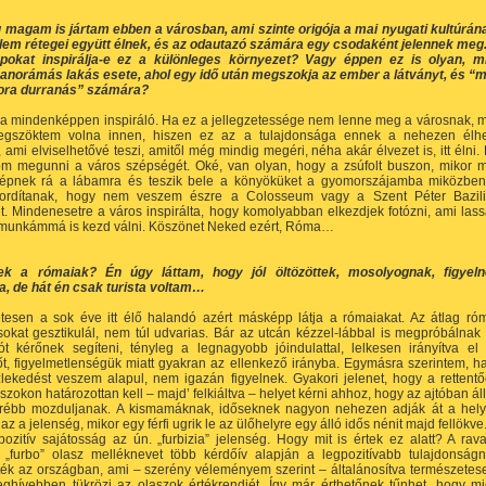
 magam is jártam ebben a városban, ami szinte origója a mai nyugati kultúrán
elem rétegei együtt élnek, és az odautazó számára egy csodaként jelennek meg
pokat inspirálja-e ez a különleges környezet? Vagy éppen ez is olyan, m
anorámás lakás esete, ahol egy idő után megszokja az ember a látványt, és “
ora durranás” számára?
 mindenképpen inspiráló. Ha ez a jellegzetessége nem lenne meg a városnak, 
gszöktem volna innen, hiszen ez az a tulajdonsága ennek a nehezen élh
 ami elviselhetővé teszi, amitől még mindig megéri, néha akár élvezet is, itt élni.
m megunni a város szépségét. Oké, van olyan, hogy a zsúfolt buszon, mikor 
épnek rá a lábamra és teszik bele a könyöküket a gyomorszájamba miközbe
ordítanak, hogy nem veszem észre a Colosseum vagy a Szent Péter Bazil
. Mindenesetre a város inspirálta, hogy komolyabban elkezdjek fotózni, ami las
 munkámmá is kezd válni. Köszönet Neked ezért, Róma…
ek a rómaiak? Én úgy láttam, hogy jól öltözöttek, mosolyognak, figyel
, de hát én csak turista voltam…
tesen a sok éve itt élő halandó azért másképp látja a rómaiakat. Az átlag ró
okat gesztikulál, nem túl udvarias. Bár az utcán kézzel-lábbal is megpróbálnak
ót kérőnek segíteni, tényleg a legnagyobb jóindulattal, lelkesen irányítva el
t, figyelmetlenségük miatt gyakran az ellenkező irányba. Egymásra szerintem, h
lekedést veszem alapul, nem igazán figyelnek. Gyakori jelenet, hogy a rettent
uszokon határozottan kell – majd’ felkiáltva – helyet kérni ahhoz, hogy az ajtóban ál
rébb mozduljanak. A kismamáknak, időseknek nagyon nehezen adják át a hely
az a jelenség, mikor egy férfi ugrik le az ülőhelyre egy álló idős nénit majd fellökve
ozitív sajátosság az ún. „furbizia” jelenség. Hogy mit is értek ez alatt? A rav
ű „furbo” olasz melléknevet több kérdőív alapján a legpozitívabb tulajdonság
ték az országban, ami – szerény véleményem szerint – általánosítva természetes
eghívebben tükrözi az olaszok értékrendjét. Így már érthetőnek tűnhet, hogy mi