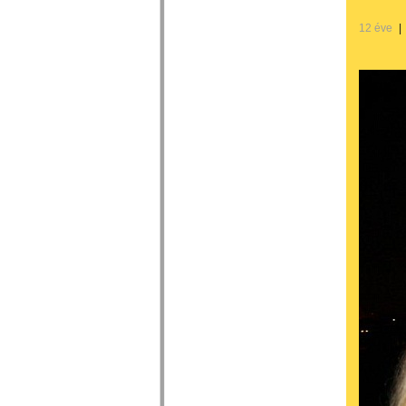
12 éve
|