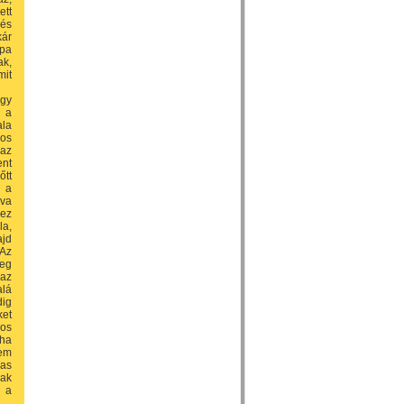
ett
 és
kár
ápa
ak,
mit
Egy
: a
ala
nos
 az
ent
őtt
 a
lva
hez
la,
ajd
 Az
meg
 az
alá
dig
ket
nos
 ha
nem
gas
nak
e a