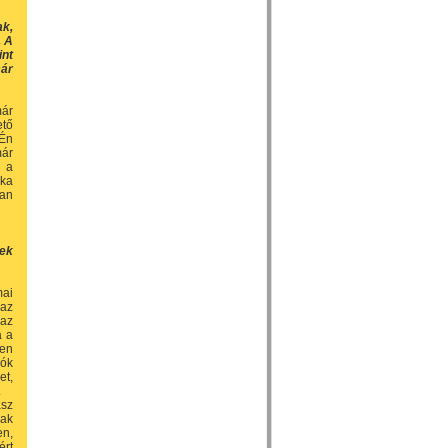
ak,
. A
int
már
már
ető
 Én
már
n a
ika
san
nek
mai
 az
 az
a a
ően
lók
et,
.
asz
nak
en,
ért