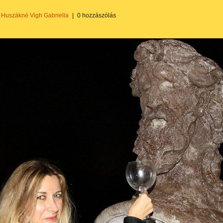
Huszákné Vigh Gabriella
|
0 hozzászólás