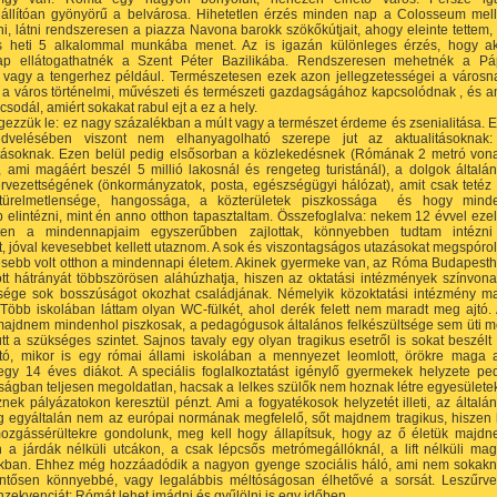
elállítóan gyönyörű a belvárosa. Hihetetlen érzés minden nap a Colosseum mell
i, látni rendszeresen a piazza Navona barokk szökőkútjait, ahogy eleinte tettem,
s heti 5 alkalommal munkába menet. Az is igazán különleges érzés, hogy a
p ellátogathatnék a Szent Péter Bazilikába. Rendszeresen mehetnék a P
, vagy a tengerhez például. Természetesen ezek azon jellegzetességei a városn
a város történelmi, művészeti és természeti gazdagságához kapcsolódnak , és a
csodál, amiért sokakat rabul ejt a ez a hely.
gezzük le: ez nagy százalékban a múlt vagy a természet érdeme és zsenialitása. 
dvelésében viszont nem elhanyagolható szerepe jut az aktualitásoknak
atásoknak. Ezen belül pedig elsősorban a közlekedésnek (Rómának 2 metró von
 ami magáért beszél 5 millió lakosnál és rengeteg turistánál), a dolgok általá
rvezettségének (önkormányzatok, posta, egészségügyi hálózat), amit csak tetéz
türelmetlensége, hangossága, a közterületek piszkossága és hogy mind
elintézni, mint én anno otthon tapasztaltam. Összefoglalva: nekem 12 évvel ezel
ten a mindennapjaim egyszerűbben zajlottak, könnyebben tudtam intézni
, jóval kevesebbet kellett utaznom. A sok és viszontagságos utazásokat megspóro
sebb volt otthon a mindennapi életem. Akinek gyermeke van, az Róma Budapest
ott hátrányát többszörösen aláhúzhatja, hiszen az oktatási intézmények színvona
ltsége sok bosszúságot okozhat családjának. Némelyik közoktatási intézmény m
 Több iskolában láttam olyan WC-fülkét, ahol derék felett nem maradt meg ajtó.
majdnem mindenhol piszkosak, a pedagógusok általános felkészültsége sem üti 
tt a szükséges szintet. Sajnos tavaly egy olyan tragikus esetről is sokat beszélt
jtó, mikor is egy római állami iskolában a mennyezet leomlott, örökre maga 
egy 14 éves diákot. A speciális foglalkoztatást igénylő gyermekek helyzete pe
ságban teljesen megoldatlan, hacsak a lelkes szülők nem hoznak létre egyesülete
nek pályázatokon keresztül pénzt. Ami a fogyatékosok helyzetét illeti, az általá
ág egyáltalán nem az európai normának megfelelő, sőt majdnem tragikus, hiszen
ozgássérültekre gondolunk, meg kell hogy állapítsuk, hogy az ő életük majd
n a járdák nélküli utcákon, a csak lépcsős metrómegállóknál, a lift nélküli ma
kban. Ehhez még hozzáadódik a nagyon gyenge szociális háló, ami nem sokak
lentősen könnyebbé, vagy legalábbis méltóságosan élhetővé a sorsát. Leszűrv
zekvenciát: Rómát lehet imádni és gyűlölni is egy időben…