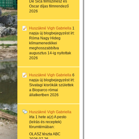
De Sica filmszínész és
Oscar díjas filmrendező
2026
Huszákné Vigh Gabriella
1
napja
új blogbejegyzést írt:
Róma Nagy Hideg
klímamenedékei
meghosszabbítva
augusztus 14-ig nyitottak
2026
Huszákné Vigh Gabriella
6
napja
új blogbejegyzést írt:
Sivatagi kisrókák születtek
a Bioparco római
állatkertben 2026
Huszákné Vigh Gabriella
írta
1 hete
a(z)
A pesto
(leírás és receptek)
fórumtémában:
OLASZ tészta ABC