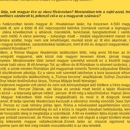
 látja, sok magyar él-e az olasz fővárosban? Mostanában tele a sajtó azzal, h
 honfitárs vándorolt ki, jellemző cél-e ez a magyarok számára?
határozottan kevés magyar él. Hivatalosan talán, ha összesen 4-500 mag
akik itt, ami a többi itt élő népcsoportot tekintve (románok vannak a legnagy
 utána következnek a albánok, marokkóik, tunéziaiak, bangladeshiek ) való
e sem méltó. A város jelenleg – szépsége miatt – inkább vágyálomként marad 
ámára azáltal, hogy nem sok lehetőséget, munkát kínál az itt élni akarónak, 
magyar turistákkal, zarándokokkal találkozni, mint itt élő és dolgozó magyarokkal.
gyarként Rómában??
jöttem, a Római Magyar Akadémián találkoztam több, még anno 56-ban az ö
 emigrált magyarral, akik közül már nagyon kevesen élnek, járnak magy
nyekre. Mindenesetre több ismert magyar személyt vonzott ez a kívülről nag
snak ható város: Itt élt Amerigo Tot, az otthon és itt Rómában is elismert szobrász, 
zött, a szinte minden Rómában járt magyarnak ismerős Termini pályaudvar főbejár
 díszítésének alkotója. Ez a város volt szeretett lakóhelye a kora tavasszal elhun
 magyar kulturális találkozóhely, a „Triznya kocsma” alapítójának: Szőnyi Zsuzsán
őnyi István festőművész lánya, Triznya Mátyás festő felesége)
rastevere negyede volt utolsó és nem sok könnyedséget adó élettere a híres magy
i dívának: Perczel Zitának, aki lánya és unokái miatt került a talján főváros
közül – a teljesség igénye nélkül , persze- itt élt még a képzőművész: Hajnal Jáno
Magyar Intézetben több műve megtalálható) és most is itt dolgozik éne
ivel, itt tartja operista Masterclass kurzusát a városhoz mindig vonzódó Sass Syl
. Persze ez csak néhány példa. Igen, Róma a művészeket egyértelműen vonz
ivel kevés a munkalehetőség és ezt a krízis is negatív irányban befolyásolja, ke
aki hosszabb ideig is megtalálja a számítását. A 90-es években Itália északi részé
ar próbált szerencsét, de Róma már akkor sem volt végcél a céget bővíteni kívá
ég lelkesebb magyar vállalkozóknak..Ennek talán az olaszok úgymond la
elme (ami dél felé még inkább rosszabbodik) is az oka lehetett.