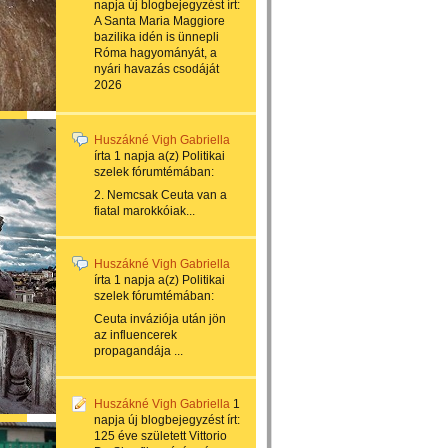
napja
új blogbejegyzést írt:
A Santa Maria Maggiore
bazilika idén is ünnepli
Róma hagyományát, a
nyári havazás csodáját
2026
Huszákné Vigh Gabriella
írta
1 napja
a(z)
Politikai
szelek
fórumtémában:
2. Nemcsak Ceuta van a
fiatal marokkóiak...
Huszákné Vigh Gabriella
írta
1 napja
a(z)
Politikai
szelek
fórumtémában:
Ceuta inváziója után jön
az influencerek
propagandája ...
Huszákné Vigh Gabriella
1
napja
új blogbejegyzést írt:
125 éve született Vittorio