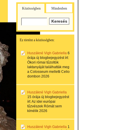
Közösségben
Mindenben
Ez történt a közösségben:
Huszákné Vigh Gabriella
6
órája
új blogbejegyzést írt:
Ókori római tűzoltók
laktanyáját találhatták meg
a Colosseum melletti Celio
dombon 2026
Huszákné Vigh Gabriella
15 órája
új blogbejegyzést
írt:
Az idei európai
tűzvészek Rómát sem
kímélik 2026
Huszákné Vigh Gabriella
1