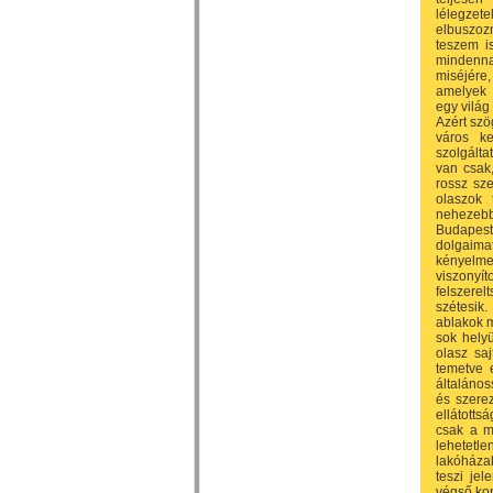
lélegzet
elbuszozn
teszem i
mindenna
miséjére
amelyek 
egy világ 
Azért szö
város ke
szolgált
van csak,
rossz sze
olaszok 
nehezebb 
Budapes
dolgaimat
kényelme
viszonyít
felszere
szétesik.
ablakok 
sok helyü
olasz sa
temetve 
általános
és szerez
ellátotts
csak a m
lehetetle
lakóháza
teszi je
végső kon