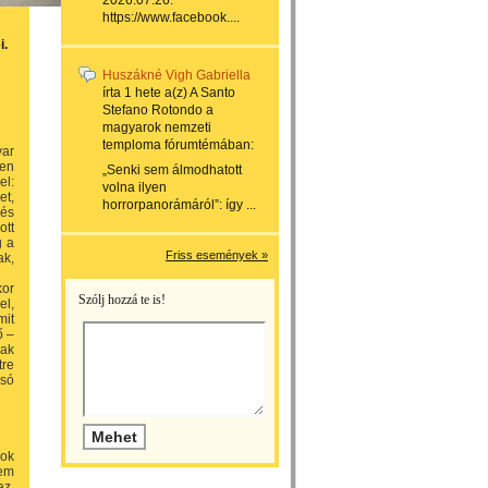
2026.07.26.
https://www.facebook....
i.
Huszákné Vigh Gabriella
írta
1 hete
a(z)
A Santo
Stefano Rotondo a
magyarok nemzeti
temploma
fórumtémában:
yar
ben
„Senki sem álmodhatott
el:
volna ilyen
et,
horrorpanorámáról”: így ...
 és
ott
g a
Friss események »
ak,
kor
Szólj hozzá te is!
el,
mit
ő –
nak
tre
lsó
gok
nem
az,