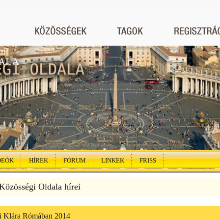
ALA
DEÓK
HÍREK
FÓRUM
LINKEK
FRISS
özösségi Oldala hírei
i Klára Rómában 2014