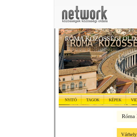
RÓMA KÖZÖSSÉGI OLD
NYITÓ
TAGOK
KÉPEK
VI
Róma K
Várhely