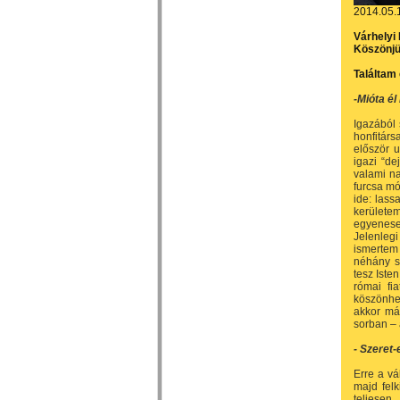
2014.05.
Várhelyi 
Köszönjü
Találtam 
-Mióta é
Igazából 
honfitárs
először u
igazi “de
valami n
furcsa m
ide: lass
kerületem
egyenesen
Jelenleg
ismertem
néhány sz
tesz Iste
római fia
köszönhe
akkor má
sorban – 
- Szeret
Erre a vá
majd fel
teljesen