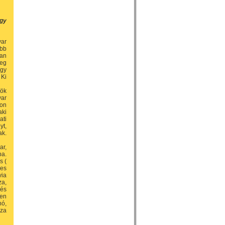
ogy
yar
obb
ban
meg
így
 Ki
rök
ar
yon
aki
ati
yt,
ak.
ar,
ba.
s (
kes
via
za,
vés
ben
nó,
za