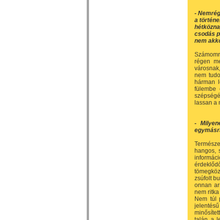
- Nemrég
a történ
hétközna
csodás p
nem akk
Számomra
régen me
városnak,
nem tudo
hárman l
fülembe 
szépségét
lassan a
- Milyen
egymásra
Természe
hangos, s
informáci
érdeklődő
tömegköz
zsúfolt b
onnan ar
nem ritka 
Nem túl p
jelentés
minősítet
talán a l