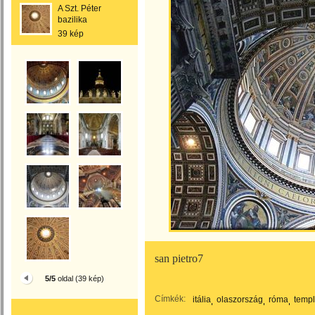
A Szt. Péter
bazilika
39 kép
san pietro7
5/5
oldal (39 kép)
Címkék:
itália
olaszország
róma
temp