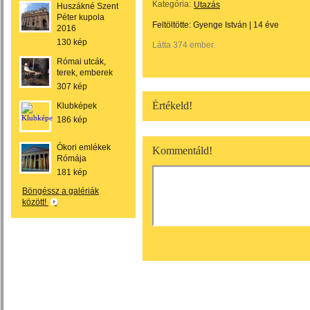
Kategória:
Utazás
Huszákné Szent
Péter kupola
Feltöltötte:
Gyenge István
|
14 éve
2016
130 kép
Látta 374 ember.
Római utcák,
terek, emberek
307 kép
Értékeld!
Klubképek
186 kép
Ókori emlékek
Kommentáld!
Rómája
181 kép
Böngéssz a galériák
között!