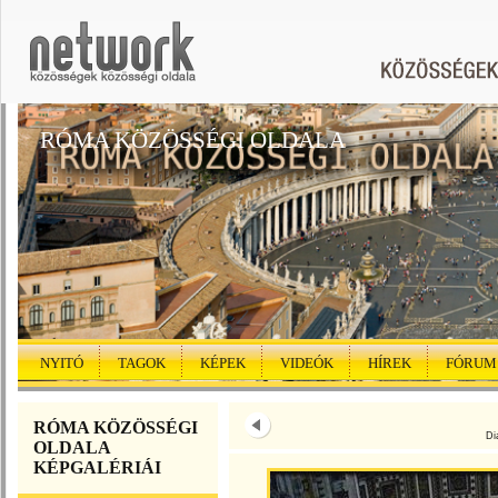
RÓMA KÖZÖSSÉGI OLDALA
NYITÓ
TAGOK
KÉPEK
VIDEÓK
HÍREK
FÓRUM
RÓMA KÖZÖSSÉGI
Di
OLDALA
KÉPGALÉRIÁI