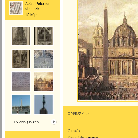
A Szt. Péter téri
obeliszk
15 kép
obeliszk15
1/2
oldal (15 kép)
Címkék: