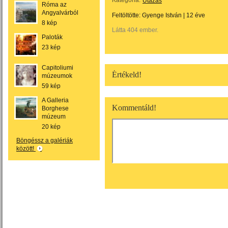
Kategória:
Utazás
Róma az
Angyalvárból
Feltöltötte:
Gyenge István
|
12 éve
8 kép
Látta 404 ember.
Paloták
23 kép
Capitoliumi
Értékeld!
múzeumok
59 kép
A Galleria
Kommentáld!
Borghese
múzeum
20 kép
Böngéssz a galériák
között!