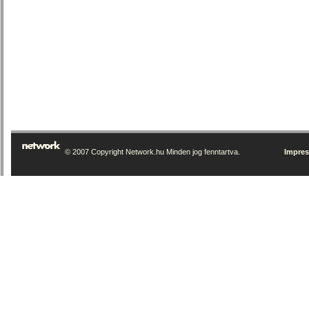
© 2007 Copyright Network.hu Minden jog fenntartva.
Impre