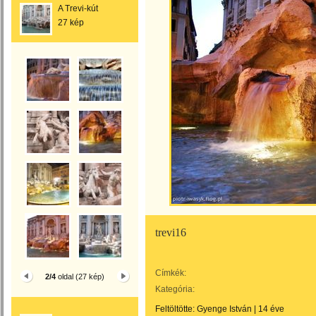
A Trevi-kút
27 kép
trevi16
Címkék:
2/4
oldal (27 kép)
Kategória:
Feltöltötte:
Gyenge István
|
14 éve