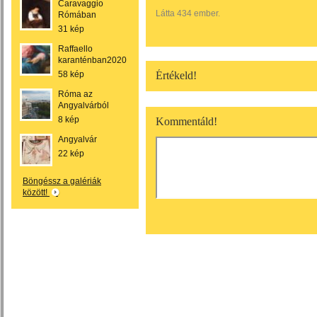
Caravaggio
Látta 434 ember.
Rómában
31 kép
Raffaello
karanténban2020
58 kép
Értékeld!
Róma az
Angyalvárból
8 kép
Kommentáld!
Angyalvár
22 kép
Böngéssz a galériák
között!