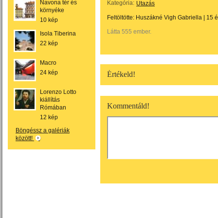
Navona tér és
Kategória:
Utazás
környéke
Feltöltötte:
Huszákné Vigh Gabriella
|
15 
10 kép
Látta 555 ember.
Isola Tiberina
22 kép
Macro
24 kép
Értékeld!
Lorenzo Lotto
kiállítás
Kommentáld!
Rómában
12 kép
Böngéssz a galériák
között!