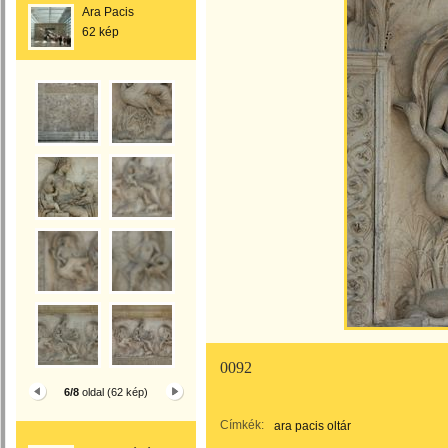
Ara Pacis
62 kép
0092
6/8
oldal (62 kép)
Címkék:
ara pacis oltár