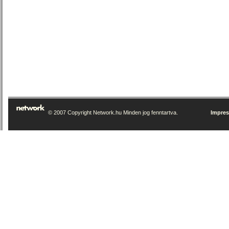
© 2007 Copyright Network.hu Minden jog fenntartva.
Impre