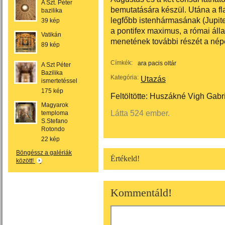
A Szt. Péter
bemutatására készül. Utána a fl
bazilika
legfőbb istenhármasának (Jupiter
39 kép
a pontifex maximus, a római álla
Vatikán
menetének további részét a népes
89 kép
Címkék:
ara pacis oltár
A Szt Péter
Bazilika
Kategória:
Utazás
ismertetéssel
175 kép
Feltöltötte:
Huszákné Vigh Gabri
Magyarok
Látta 524 ember.
temploma
S.Stefano
Rotondo
22 kép
Böngéssz a galériák
Értékeld!
között!
Kommentáld!