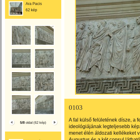
Ara Pacis
62 kép
0103
A fal külső felületének dísze, a f
5/8
oldal (62 kép)
ideológiájának legteljesebb kép
menet élén áldozati kellékeket v
Augustus és a két consul látható