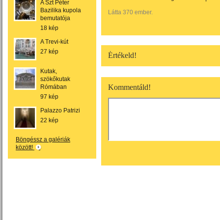
A Szt Péter
Bazilika kupola
Látta 370 ember.
bemutatója
18 kép
A Trevi-kút
27 kép
Értékeld!
Kutak,
szökőkutak
Kommentáld!
Rómában
97 kép
Palazzo Patrizi
22 kép
Böngéssz a galériák
között!