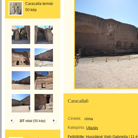
Caracalla termái
50 kép
Caracalla6
Címkék:
róma
2/7
oldal (50 kép)
Kategória:
Utazás
Feltöltötte:
Huszákné Vigh Gabriella
|
11 é