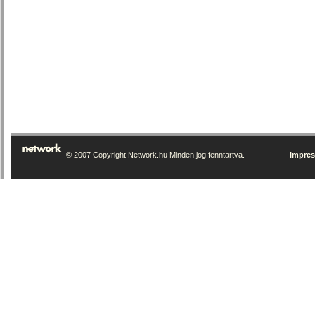
© 2007 Copyright Network.hu Minden jog fenntartva.
Impre