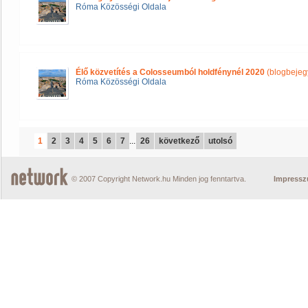
Róma Közösségi Oldala
Élő közvetítés a Colosseumból holdfénynél 2020
(blogbejeg
Róma Közösségi Oldala
1
2
3
4
5
6
7
...
26
következő
utolsó
© 2007 Copyright Network.hu Minden jog fenntartva.
Impress