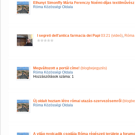
Elhunyt Simonffy Márta Ferenczy Noémi-díjas textilművész
Róma Közösségi Oldala
I segreti dell'antica farmacia dei Papi
03:21 (videó)
,
Róma 
Megváltozott a portál címe!
(blogbejegyzés)
Róma Közösségi Oldala
Hozzászólások száma: 1
Új oldalt hoztam létre római utazás-szervezésemről
(blogbe
Róma Közösségi Oldala
A világ nyolcadik csodája Róma régészeti területe a forum