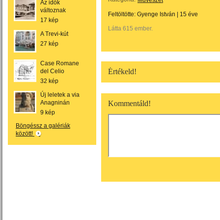
Művészet
Az idők
változnak
Feltöltötte:
Gyenge István
|
15 éve
17 kép
Látta 615 ember.
A Trevi-kút
27 kép
Case Romane
Értékeld!
del Celio
32 kép
Új leletek a via
Anagninán
Kommentáld!
9 kép
Böngéssz a galériák
között!