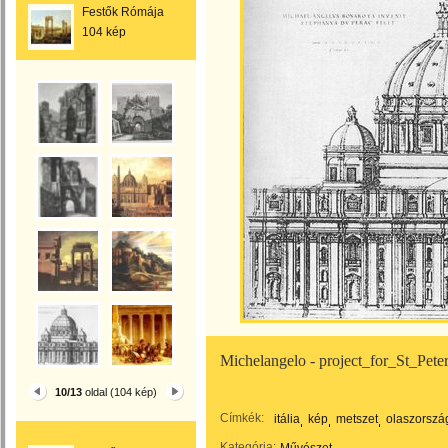
Festők Rómája
104 kép
Michelangelo - project_for_St_Pet
10/13
oldal (104 kép)
Címkék:
itália
kép
metszet
olaszorszá
Kategória: