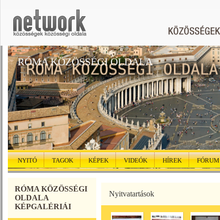
RÓMA KÖZÖSSÉGI OLDALA
NYITÓ
TAGOK
KÉPEK
VIDEÓK
HÍREK
FÓRUM
RÓMA KÖZÖSSÉGI
Nyitvatartások
OLDALA
KÉPGALÉRIÁI