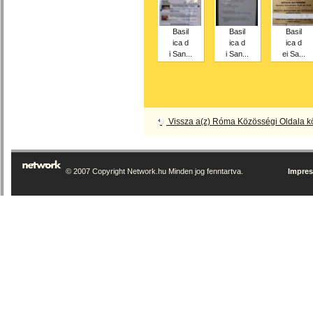
Basil
Basil
Basil
ica d
ica d
ica d
i San...
i San...
ei Sa...
Vissza a(z) Róma Közösségi Oldala 
© 2007 Copyright Network.hu Minden jog fenntartva.
Impre