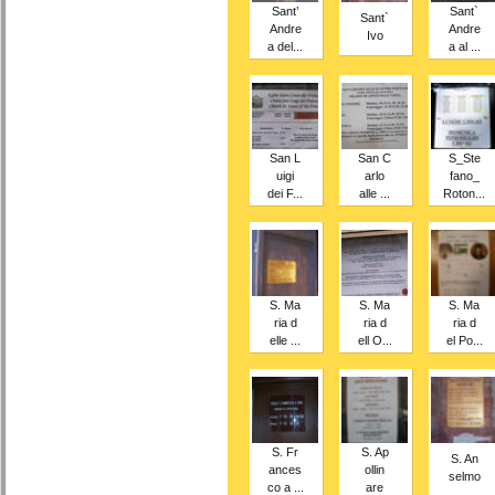
Sant’
Sant`
Sant`
Andre
Andre
Ivo
a del...
a al ...
San L
San C
S_Ste
uigi
arlo
fano_
dei F...
alle ...
Roton...
S. Ma
S. Ma
S. Ma
ria d
ria d
ria d
elle ...
ell O...
el Po...
S. Fr
S. Ap
S. An
ances
ollin
selmo
co a ...
are