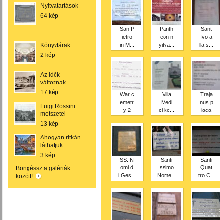
Nyitvatartások
64 kép
San P
Panth
Sant
ietro
eon n
Ivo a
Könyvtárak
in M...
yitva...
lla s...
2 kép
Az idők
változnak
17 kép
War c
Villa
Traja
emetr
Medi
nus p
Luigi Rossini
y 2
ci ke...
iaca
metszetei
13 kép
Ahogyan ritkán
láthatjuk
3 kép
SS. N
Santi
Santi
omi d
ssimo
Quat
Böngéssz a galériák
i Ges...
Nome...
tro C...
között!