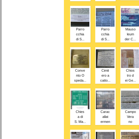
Parro
Parro
Mauso
cchia
cchia
leum
di S...
di S...
der C...
Conve
Cimit
Chios
nto O
ero a
tro d
speda...
catto...
ei Ge...
Chies
Carac
Campo
a di
allat
Vera
S. Ma...
ermen
no