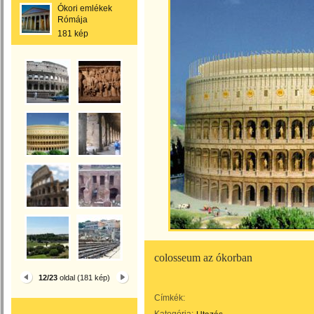
Ókori emlékek
Rómája
181 kép
colosseum az ókorban
12/23
oldal (181 kép)
Címkék: