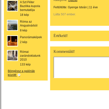
Kategória:
Utazás
A Szt Péter
Bazilika kupola
Feltöltötte:
Gyenge István
|
11 éve
bemutatója
Látta 507 ember.
18 kép
Róma az
Angyalvárból
8 kép
Értékeld!
Panorámaképek
2 kép
Kommentáld!
Római
zarándoklatunk
2010
133 kép
Böngéssz a galériák
között!