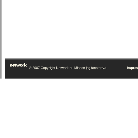
© 2007 Copyright Network.hu Minden jog fenntartva.
Impre