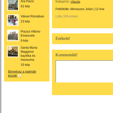
Ara Pacis
Kategória:
Utazás
62 kép
Feltöltötte:
Monaszes Jolán
|
12 éve
Vikivel Rómában
Látta 339 ember.
23 kép
Piazza Vittorio
Emanuele
Értékeld!
9 kép
Santa Maria
Maggiore
Kommentáld!
bazilika és
múzeuma
33 kép
Böngéssz a galériák
között!