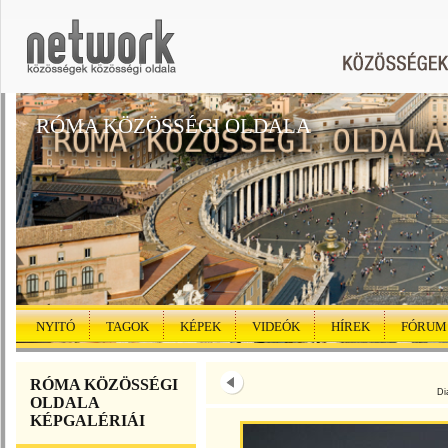
RÓMA KÖZÖSSÉGI OLDALA
NYITÓ
TAGOK
KÉPEK
VIDEÓK
HÍREK
FÓRUM
RÓMA KÖZÖSSÉGI
Di
OLDALA
KÉPGALÉRIÁI