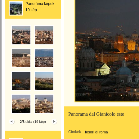
Panoráma képek
19 kép
Panorama dal Gianicolo este
2/3
oldal (19 kép)
Címkék:
tesori di roma