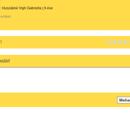
:
e:
Huszákné Vigh Gabriella
|
9 éve
 ember.
!
táld!