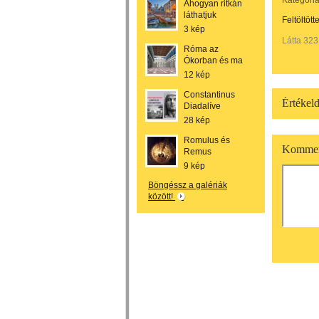
Kategória
Ahogyan ritkán
láthatjuk
Feltöltött
3 kép
Látta 323
Róma az
Ókorban és ma
12 kép
Constantinus
Értékeld
Diadalíve
28 kép
Romulus és
Kommen
Remus
9 kép
Böngéssz a galériák
között!