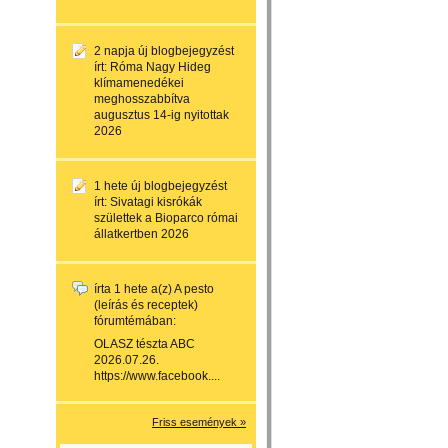
2 napja
új blogbejegyzést
írt:
Róma Nagy Hideg
klímamenedékei
meghosszabbítva
augusztus 14-ig nyitottak
2026
1 hete
új blogbejegyzést
írt:
Sivatagi kisrókák
születtek a Bioparco római
állatkertben 2026
írta
1 hete
a(z)
A pesto
(leírás és receptek)
fórumtémában:
OLASZ tészta ABC
2026.07.26.
https://www.facebook....
Friss események »