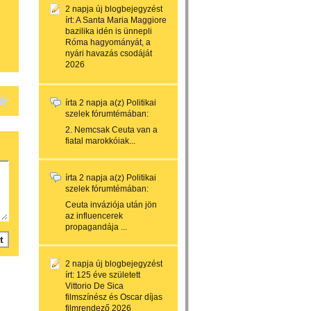
2 napja
új blogbejegyzést
írt:
A Santa Maria Maggiore
bazilika idén is ünnepli
Róma hagyományát, a
nyári havazás csodáját
2026
írta
2 napja
a(z)
Politikai
szelek
fórumtémában:
2. Nemcsak Ceuta van a
fiatal marokkóiak...
írta
2 napja
a(z)
Politikai
szelek
fórumtémában:
Ceuta inváziója után jön
az influencerek
propagandája ...
2 napja
új blogbejegyzést
írt:
125 éve született
Vittorio De Sica
filmszínész és Oscar díjas
filmrendező 2026