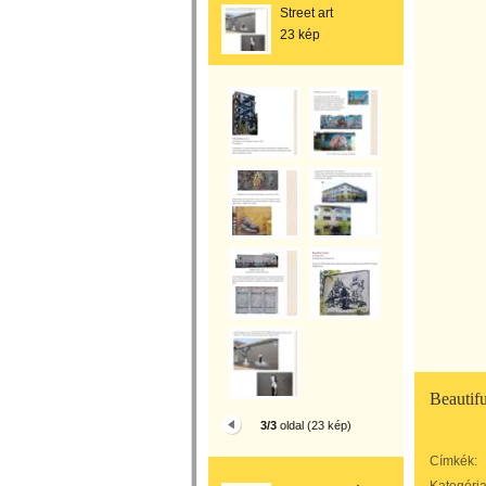
Street art
23 kép
Beautif
3/3
oldal (23 kép)
Címkék: