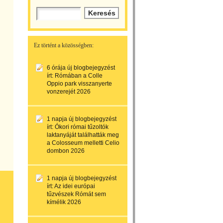
Ez történt a közösségben:
6 órája
új blogbejegyzést
írt:
Rómában a Colle
Oppio park visszanyerte
vonzerejét 2026
1 napja
új blogbejegyzést
írt:
Ókori római tűzoltók
laktanyáját találhatták meg
a Colosseum melletti Celio
dombon 2026
1 napja
új blogbejegyzést
írt:
Az idei európai
tűzvészek Rómát sem
kímélik 2026