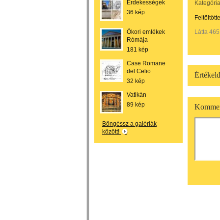
Érdekességek
Kategória
36 kép
Feltöltött
Ókori emlékek
Látta 465
Rómája
181 kép
Case Romane
del Celio
Értékeld
32 kép
Vatikán
89 kép
Kommen
Böngéssz a galériák
között!