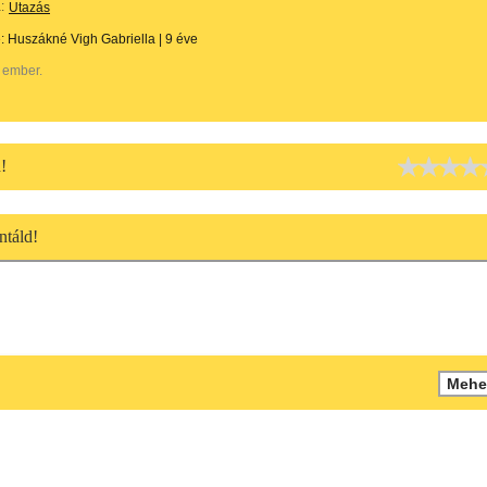
:
Utazás
e:
Huszákné Vigh Gabriella
|
9 éve
 ember.
!
táld!