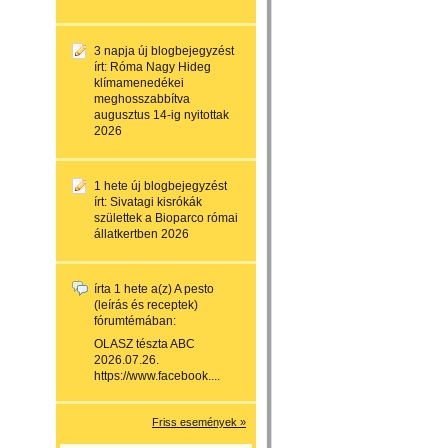
3 napja
új blogbejegyzést
írt:
Róma Nagy Hideg
klímamenedékei
meghosszabbítva
augusztus 14-ig nyitottak
2026
1 hete
új blogbejegyzést
írt:
Sivatagi kisrókák
születtek a Bioparco római
állatkertben 2026
írta
1 hete
a(z)
A pesto
(leírás és receptek)
fórumtémában:
OLASZ tészta ABC
2026.07.26.
https://www.facebook....
Friss események »