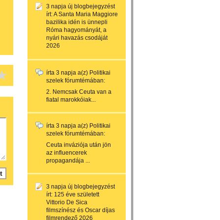
3 napja
új blogbejegyzést
írt:
A Santa Maria Maggiore
bazilika idén is ünnepli
Róma hagyományát, a
nyári havazás csodáját
2026
írta
3 napja
a(z)
Politikai
szelek
fórumtémában:
2. Nemcsak Ceuta van a
fiatal marokkóiak...
írta
3 napja
a(z)
Politikai
szelek
fórumtémában:
Ceuta inváziója után jön
az influencerek
propagandája ...
3 napja
új blogbejegyzést
írt:
125 éve született
Vittorio De Sica
filmszínész és Oscar díjas
filmrendező 2026