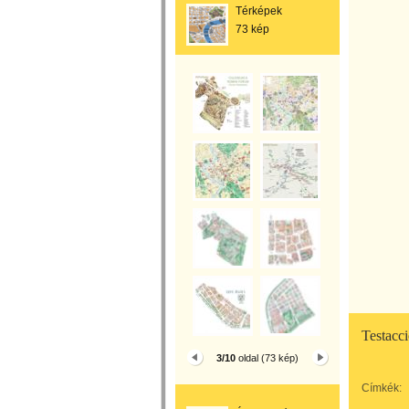
Térképek
73 kép
Testacc
3/10
oldal (73 kép)
Címkék: