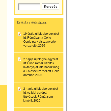
Ez történt a közösségben:
19 órája
új blogbejegyzést
írt:
Rómában a Colle
Oppio park visszanyerte
vonzerejét 2026
2 napja
új blogbejegyzést
írt:
Ókori római tűzoltók
laktanyáját találhatták meg
a Colosseum melletti Celio
dombon 2026
2 napja
új blogbejegyzést
írt:
Az idei európai
tűzvészek Rómát sem
kímélik 2026