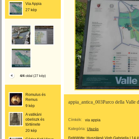
Via Appia
27 kép
4/4
oldal (27 kép)
Romulus és
Remus
appia_antica_003Parco della Valle d
9 kép
A vatikáni
obeliszk és
Címkék:
via appia
története
Kategória:
Utazás
20 kép
Feltöltötte:
Huszákné Vigh Gabriella
|
14 