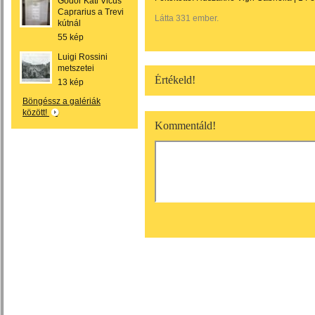
Gódor Kati Vicus
Caprarius a Trevi
Látta 331 ember.
kútnál
55 kép
Luigi Rossini
metszetei
Értékeld!
13 kép
Böngéssz a galériák
között!
Kommentáld!