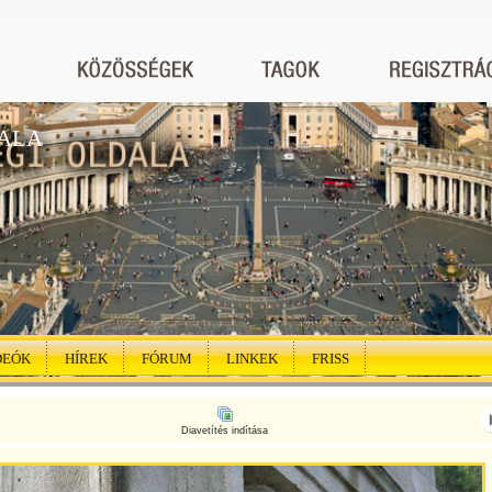
ALA
DEÓK
HÍREK
FÓRUM
LINKEK
FRISS
Diavetítés indítása