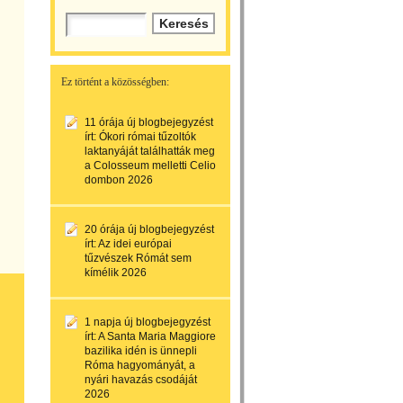
Ez történt a közösségben:
11 órája
új blogbejegyzést
írt:
Ókori római tűzoltók
laktanyáját találhatták meg
a Colosseum melletti Celio
dombon 2026
20 órája
új blogbejegyzést
írt:
Az idei európai
tűzvészek Rómát sem
kímélik 2026
1 napja
új blogbejegyzést
írt:
A Santa Maria Maggiore
bazilika idén is ünnepli
Róma hagyományát, a
nyári havazás csodáját
2026