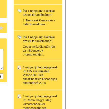
írta
1 napja
a(z)
Politikai
szelek
fórumtémában:
2. Nemcsak Ceuta van a
fiatal marokkóiak...
írta
1 napja
a(z)
Politikai
szelek
fórumtémában:
Ceuta inváziója után jön
az influencerek
propagandája ...
1 napja
új blogbejegyzést
írt:
125 éve született
Vittorio De Sica
filmszínész és Oscar díjas
filmrendező 2026
1 napja
új blogbejegyzést
írt:
Róma Nagy Hideg
klímamenedékei
meghosszabbítva