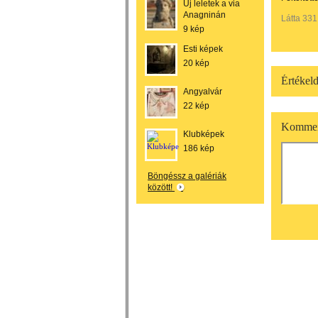
Új leletek a via
Anagninán
Látta 331
9 kép
Esti képek
20 kép
Értékeld
Angyalvár
22 kép
Kommen
Klubképek
186 kép
Böngéssz a galériák
között!