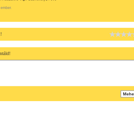
 ember.
!
táld!