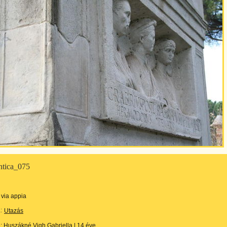
ntica_075
via appia
:
Utazás
e:
Huszákné Vigh Gabriella
|
14 éve