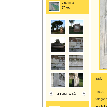
Via Appia
27 kép
appia_a
Címkék:
2/4
oldal (27 kép)
Kategória
Feltöltött