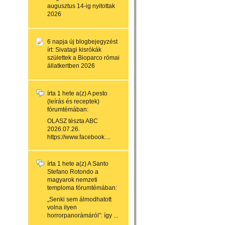
augusztus 14-ig nyitottak
2026
6 napja
új blogbejegyzést
írt:
Sivatagi kisrókák
születtek a Bioparco római
állatkertben 2026
írta
1 hete
a(z)
A pesto
(leírás és receptek)
fórumtémában:
OLASZ tészta ABC
2026.07.26.
https://www.facebook....
írta
1 hete
a(z)
A Santo
Stefano Rotondo a
magyarok nemzeti
temploma
fórumtémában:
„Senki sem álmodhatott
volna ilyen
horrorpanorámáról”: így ...