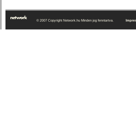
© 2007 Copyright Network.hu Minden jog fenntartva.
Impre