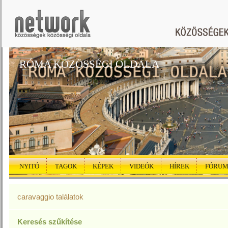
RÓMA KÖZÖSSÉGI OLDALA
NYITÓ
TAGOK
KÉPEK
VIDEÓK
HÍREK
FÓRU
caravaggio találatok
Keresés szűkítése