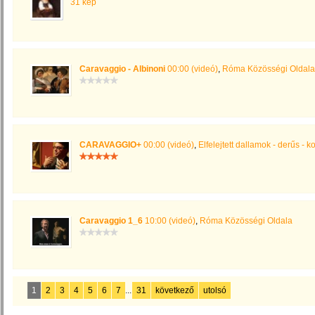
31 kép
Caravaggio - Albinoni
00:00 (videó)
,
Róma Közösségi Oldala
CARAVAGGIO+
00:00 (videó)
,
Elfelejtett dallamok - derűs - k
Caravaggio 1_6
10:00 (videó)
,
Róma Közösségi Oldala
1
2
3
4
5
6
7
...
31
következő
utolsó