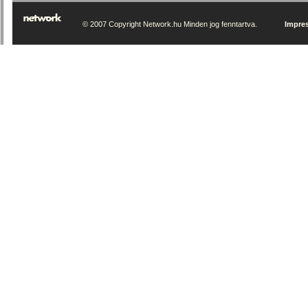
© 2007 Copyright Network.hu Minden jog fenntartva.
Impre