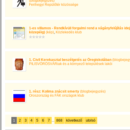
(blogbejegyzés)
Ferihegyi Repülőtér közössége
1-es villamos - Rendkívüli forgalmi rend a vágányfelújítás i
közepéig)
(kép)
,
Közlekedés klub
1. Civil Kerekasztal beszélgetés az Öregiskolában
(blogbejeg
PILISVÖRÖSVÁRiak és a környező települések lakói
1. rész: Kolima znácsit smerty
(blogbejegyzés)
Oroszország és FÁK országok klub
1
2
3
4
5
6
7
...
868
következő
utolsó