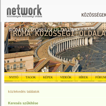
RÓMA KÖZÖSSÉGI OLDALA
NYITÓ
TAGOK
KÉPEK
VIDEÓK
HÍREK
FÓRU
közlekedés találatok
Keresés szűkítése