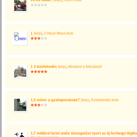
05-ös Jawa !
(kép)
,
Retro Klub
1
(kép)
,
Critical Mass klub
1 3-közlekedés
(kép)
,
Mindent a fotózásról
1,5 méter a gyalogosoknak?
(kép)
,
Közlekedés klub
1,7 milliárd forint uniós támogatást nyert az új ferihegyi légi