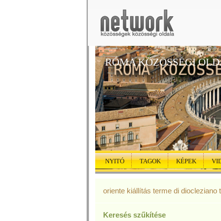
RÓMA KÖZÖSSÉGI OL
NYITÓ
TAGOK
KÉPEK
VI
oriente kiállítás terme di diocleziano 
Keresés szűkítése