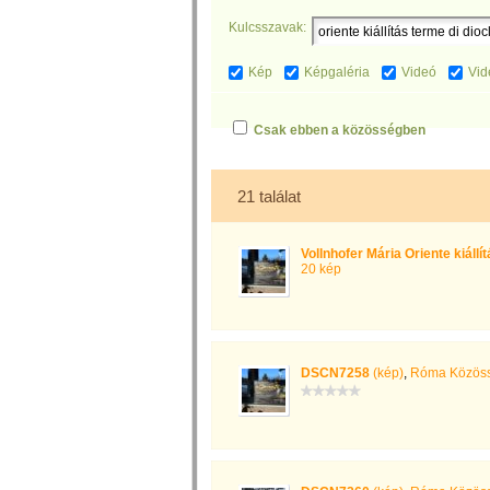
Kulcsszavak:
Kép
Képgaléria
Videó
Vid
Csak ebben a közösségben
21 találat
Vollnhofer Mária Oriente kiállí
20 kép
DSCN7258
(kép)
,
Róma Közöss