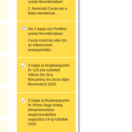
szelek
fórumtémában:
2. Nemcsak Ceuta van a
fiatal marokkóiak...
írta
3 napja
a(z)
Politikai
szelek
fórumtémában:
Ceuta inváziója után jön
az influencerek
propagandája ...
3 napja
új blogbejegyzést
írt:
125 éve született
Vittorio De Sica
filmszínész és Oscar díjas
filmrendező 2026
3 napja
új blogbejegyzést
írt:
Róma Nagy Hideg
klímamenedékei
meghosszabbítva
augusztus 14-ig nyitottak
2026