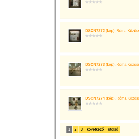
DSCN7272
(kép)
,
Róma Közöss
DSCN7273
(kép)
,
Róma Közöss
DSCN7274
(kép)
,
Róma Közöss
1
2
3
következő
utolsó