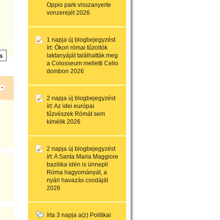
Oppio park visszanyerte
vonzerejét 2026
1 napja
új blogbejegyzést
írt:
Ókori római tűzoltók
laktanyáját találhatták meg
a Colosseum melletti Celio
dombon 2026
2 napja
új blogbejegyzést
írt:
Az idei európai
tűzvészek Rómát sem
kímélik 2026
2 napja
új blogbejegyzést
írt:
A Santa Maria Maggiore
bazilika idén is ünnepli
Róma hagyományát, a
nyári havazás csodáját
2026
írta
3 napja
a(z)
Politikai