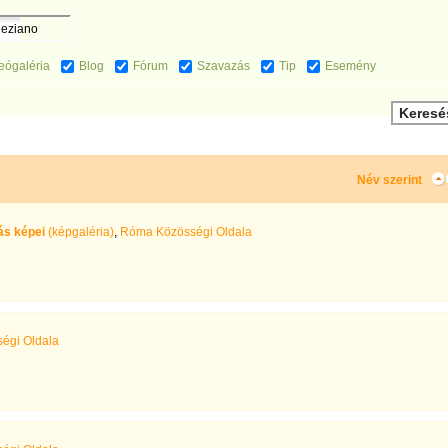
eógaléria
Blog
Fórum
Szavazás
Tip
Esemény
Név szerint
tás képei
(képgaléria)
,
Róma Közösségi Oldala
égi Oldala