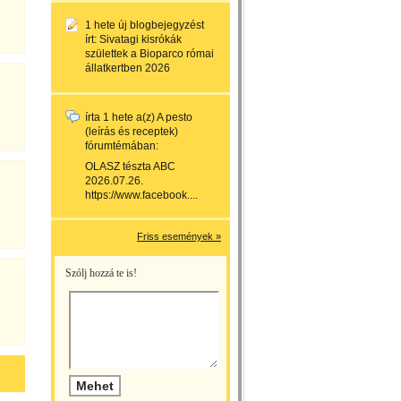
1 hete
új blogbejegyzést
írt:
Sivatagi kisrókák
születtek a Bioparco római
állatkertben 2026
írta
1 hete
a(z)
A pesto
(leírás és receptek)
fórumtémában:
OLASZ tészta ABC
2026.07.26.
https://www.facebook....
Friss események »
Szólj hozzá te is!