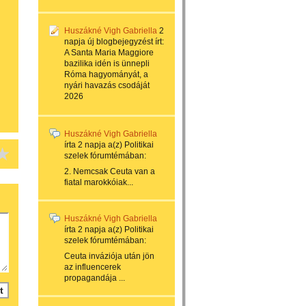
Huszákné Vigh Gabriella
2
napja
új blogbejegyzést írt:
A Santa Maria Maggiore
bazilika idén is ünnepli
Róma hagyományát, a
nyári havazás csodáját
2026
Huszákné Vigh Gabriella
írta
2 napja
a(z)
Politikai
szelek
fórumtémában:
2. Nemcsak Ceuta van a
fiatal marokkóiak...
Huszákné Vigh Gabriella
írta
2 napja
a(z)
Politikai
szelek
fórumtémában:
Ceuta inváziója után jön
az influencerek
propagandája ...