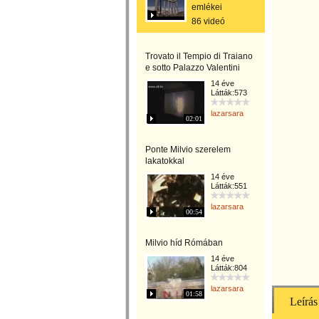
emlékei
86 videó
Trovato il Tempio di Traiano
e sotto Palazzo Valentini
14 éve
Látták:573
lazarsara
02:01
Ponte Milvio szerelem
lakatokkal
14 éve
Látták:551
lazarsara
00:54
Milvio híd Rómában
14 éve
Látták:804
lazarsara
01:58
Leírás