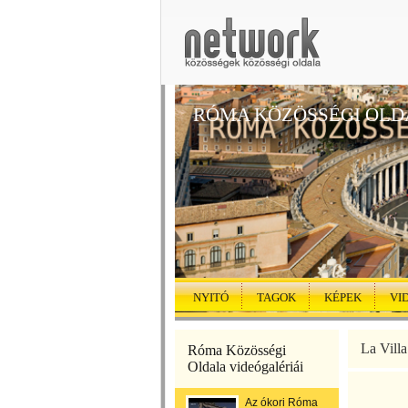
RÓMA KÖZÖSSÉGI OLD
NYITÓ
TAGOK
KÉPEK
VI
La Vill
Róma Közösségi
Oldala videógalériái
Az ókori Róma