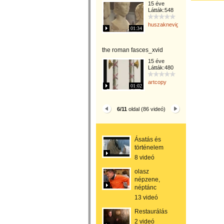
15 éve
Látták:548
huszaknevighgabriella
01:34
the roman fasces_xvid
15 éve
Látták:480
artcopy
01:02
6/11
oldal (86 videó)
Ásatás és
történelem
8 videó
olasz
népzene,
néptánc
13 videó
Restaurálás
2 videó