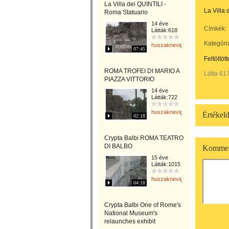
La Villa dei QUINTILI -
La Villa 
Roma Statuario
14 éve
Címkék:
Látták:618
Kategóri
huszaknevighgabriella
07:45
Feltöltöt
ROMA TROFEI DI MARIO A
Látta 61
PIAZZA VITTORIO
14 éve
Látták:722
huszaknevighgabriella
Értékeld
02:18
Crypta Balbi ROMA TEATRO
DI BALBO
Kommen
15 éve
Látták:1015
huszaknevighgabriella
04:18
Crypta Balbi One of Rome's
National Museum's
relaunches exhibit