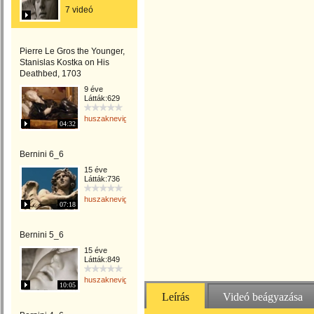
7 videó
Pierre Le Gros the Younger,
Stanislas Kostka on His
Deathbed, 1703
9 éve
Látták:629
huszaknevighgabriella
04:32
Bernini 6_6
15 éve
Látták:736
huszaknevighgabriella
07:18
Bernini 5_6
15 éve
Látták:849
huszaknevighgabriella
10:05
Leírás
Videó beágyazása