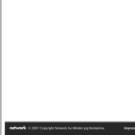
© 2007 Copyright Network.hu Minden jog fenntartva.
Impre