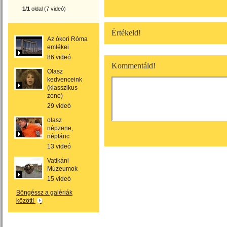
1/1
oldal (7 videó)
Értékeld!
Az ókori Róma
emlékei
86 videó
Kommentáld!
Olasz
kedvenceink
(klasszikus
zene)
29 videó
olasz
népzene,
néptánc
13 videó
Vatikáni
Múzeumok
15 videó
Böngéssz a galériák
között!