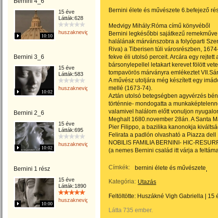
Bernini 4_6
Bernini élete és művészete 6.befejező ré
15 éve
Látták:628
Medvigy Mihály:Róma című könyvéből
huszaknevighgabriella
Bernini legkésőbbi sajátkezű remekműve 
10:10
halálának márvánszobra a folyóparti Sz
Riva) a Tiberisen túli városrészben, 1674
Bernini 3_6
fekve éli utolsó perceit. Arcára egy rejtet
bársonylepellel letakart kerevet fölött ve
15 éve
tompavörös márványra emlékeztet VII.S
Látták:583
A művész utoljára még készített egy imád
mellé (1673-74).
huszaknevighgabriella
10:02
Aztán utolsó betegségben agyvérzés béníto
történnie- mondogatta a munkaképtelenné
valamivel halálom előtt vonuljon nyugalom
Bernini 2_6
Meghalt 1680.november 28án. A Santa Mar
15 éve
Pier Filippo, a bazilika kanonokja kiválts
Látták:695
Felirata a padlón olvasható a Piazza dell 
NOBILIS FAMILIA BERNINI- HIC-RES
huszaknevighgabriella
10:02
(a nemes Bernini család itt várja a feltám
Címkék:
bernini élete és művészete
Bernini 1 rész
15 éve
Kategória:
Utazás
Látták:1890
Feltöltötte:
Huszákné Vigh Gabriella
|
15 
huszaknevighgabriella
10:00
Látta 735 ember.