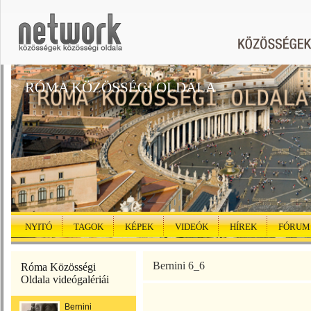
RÓMA KÖZÖSSÉGI OLDALA
NYITÓ
TAGOK
KÉPEK
VIDEÓK
HÍREK
FÓRUM
Bernini 6_6
Róma Közösségi
Oldala videógalériái
Bernini