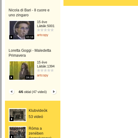
Nicola di Bari - Il cuore e
uno zingaro
15 éve
Látták:5001
artcopy
03:18
Loretta Goggi - Maledetta
Primavera
15 éve
Látták:1394
artcopy
04:08
4/6
oldal (47 videó)
Klubvideók
53 videó
Róma a
zenében