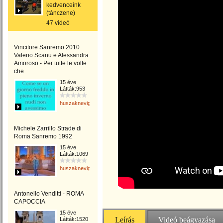
kedvenceink
(tánczene)
47 videó
Vincitore Sanremo 2010
Valerio Scanu e Alessandra
Amoroso - Per tutte le volte
che
15 éve
Látták:953
huszaknevighgabriella
Michele Zarrillo Strade di
Roma Sanremo 1992
15 éve
Látták:1069
huszaknevighgabriella
Antonello Venditti - ROMA
CAPOCCIA
15 éve
Leírás
Videó beágyazása
Látták:1520