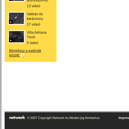
(komolyzene)
13 videó
Vatikán és
karácsony
27 videó
Villa Adriana
Tivoli
5 videó
Böngéssz a galériák
között!
© 2007 Copyright Network.hu Minden jog fenntartva.
Impre