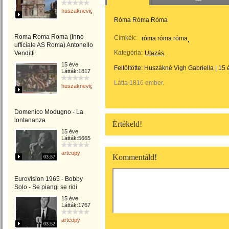
huszaknevighgabriella
Róma Róma Róma
Roma Roma Roma (Inno
Címkék:
róma róma róma
ufficiale AS Roma) Antonello
Kategória:
Venditti
Utazás
15 éve
Feltöltötte:
Huszákné Vigh Gabriella
|
15 
Látták:1817
Látta 1816 ember.
huszaknevighgabriella
Domenico Modugno - La
lontananza
Értékeld!
15 éve
Látták:5665
artcopy
Kommentáld!
03:57
Eurovision 1965 - Bobby
Solo - Se piangi se ridi
15 éve
Látták:1767
artcopy
03:52