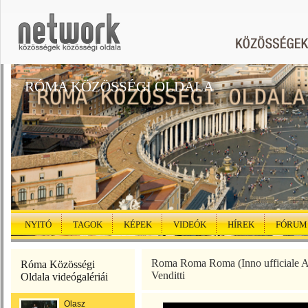
RÓMA KÖZÖSSÉGI OLDALA
NYITÓ
TAGOK
KÉPEK
VIDEÓK
HÍREK
FÓRUM
Roma Roma Roma (Inno ufficiale 
Róma Közösségi
Venditti
Oldala videógalériái
Olasz