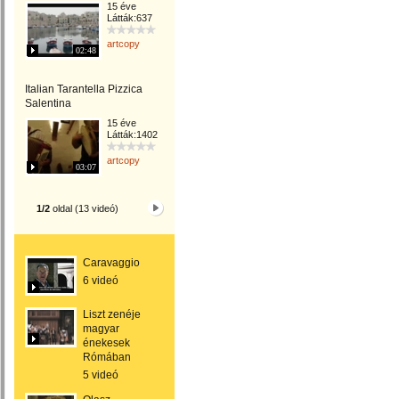
15 éve
Látták:637
artcopy
02:48
Italian Tarantella Pizzica
Salentina
15 éve
Látták:1402
artcopy
03:07
1/2
oldal (13 videó)
Caravaggio
6 videó
Liszt zenéje
magyar
énekesek
Rómában
5 videó