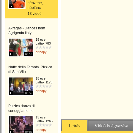
népzene,
néptánc
13 videó
Akragas - Dances from
Agrigento Italy
15 éve
Látták:783
artcopy
03:16
Notte della Taranta. Pizzica
di San Vito
15 éve
Látták:1173
artcopy
03:55
Pizzica danza di
corteggiamento
15 éve
Látták:1265
Leírás
Videó beágyazása
artcopy
04:09