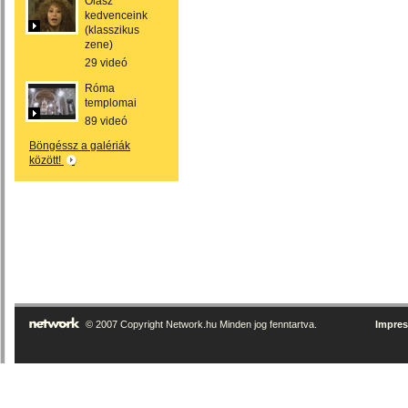
Olasz
kedvenceink
(klasszikus
zene)
29 videó
Róma
templomai
89 videó
Böngéssz a galériák
között!
© 2007 Copyright Network.hu Minden jog fenntartva.
Impre