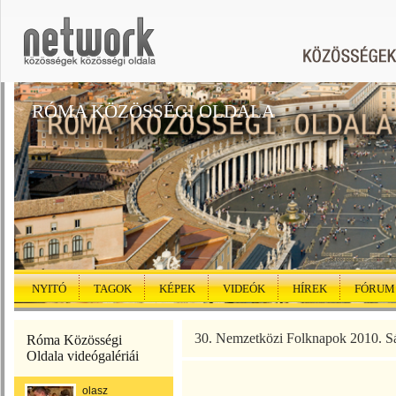
RÓMA KÖZÖSSÉGI OLDALA
NYITÓ
TAGOK
KÉPEK
VIDEÓK
HÍREK
FÓRUM
30. Nemzetközi Folknapok 2010. Sá
Róma Közösségi
Oldala videógalériái
olasz