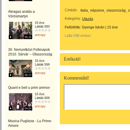
Címkék:
italia
népzene
olaszország
z
Akragas aratás a
Vörösmartyn
Kategória:
Utazás
15 éve
Látták:593
Feltöltötte:
Gyenge István
|
15 éve
artcopy
Látta 598 ember.
06:26
30. Nemzetközi Folknapok
2010. Sárvár -- Olaszország
Értékeld!
15 éve
Látták:599
artcopy
08:13
Kommentáld!
Quant e bell u prim ammor
15 éve
Látták:609
artcopy
04:04
Musica Pugliese - Lu Primo
Amore