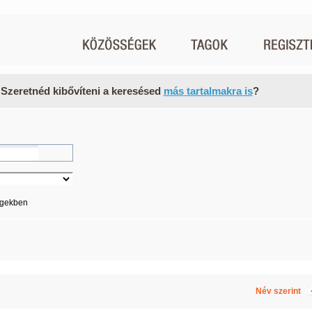
 Szeretnéd kibővíteni a keresésed
más tartalmakra is
?
égekben
Név szerint