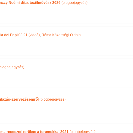
nczy Noémi-díjas textilművész 2026
(blogbejegyzés)
ia dei Papi
03:21 (videó)
,
Róma Közösségi Oldala
blogbejegyzés)
i utazás-szervezésemről
(blogbejegyzés)
óma régészeti területe a forumokkal 2021
(blogbejegyzés)