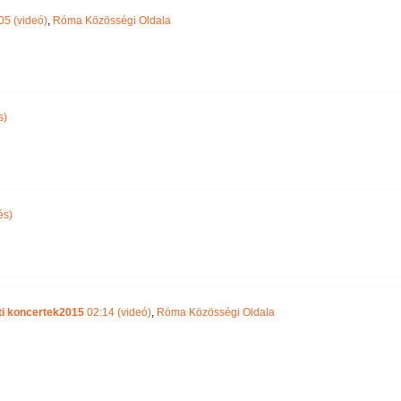
05 (videó)
,
Róma Közösségi Oldala
s)
és)
ti koncertek2015
02:14 (videó)
,
Róma Közösségi Oldala