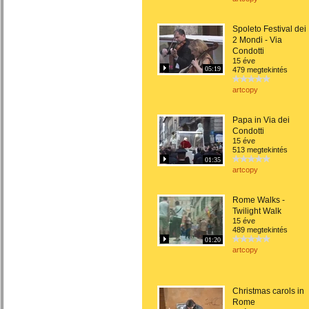
Spoleto Festival dei
2 Mondi - Via
Condotti
15 éve
05:19
479 megtekintés
artcopy
Papa in Via dei
Condotti
15 éve
513 megtekintés
01:35
artcopy
Rome Walks -
Twilight Walk
15 éve
489 megtekintés
01:20
artcopy
Christmas carols in
Rome