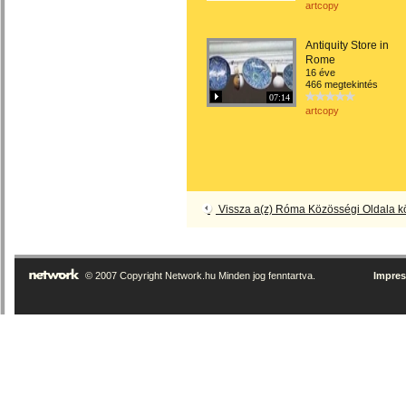
artcopy
Antiquity Store in
Rome
16 éve
466 megtekintés
07:14
artcopy
Vissza a(z) Róma Közösségi Oldala k
© 2007 Copyright Network.hu Minden jog fenntartva.
Impre