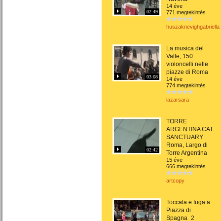
14 éve
02:49
771 megtekintés
huszaknevighgabriella
La musica del
Valle, 150
violoncelli nelle
piazze di Roma
03:08
14 éve
774 megtekintés
lazarsara
TORRE
ARGENTINA CAT
SANCTUARY
Roma, Largo di
02:42
Torre Argentina
15 éve
666 megtekintés
artcopy
Toccata e fuga a
Piazza di
Spagna_2