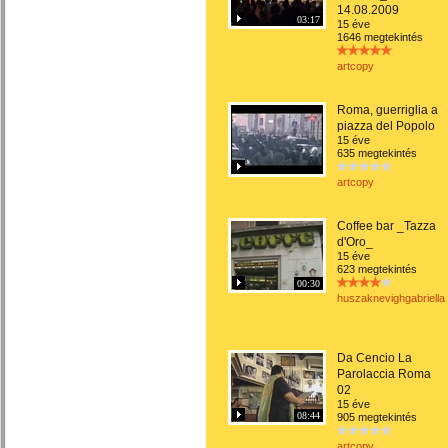
14.08.2009
03:17
15 éve
1646 megtekintés
artcopy
Roma, guerriglia a
piazza del Popolo
15 éve
635 megtekintés
artcopy
Coffee bar _Tazza
d'Oro_
15 éve
623 megtekintés
00:30
huszaknevighgabriella
Da Cencio La
Parolaccia Roma
02
15 éve
08:44
905 megtekintés
artcopy