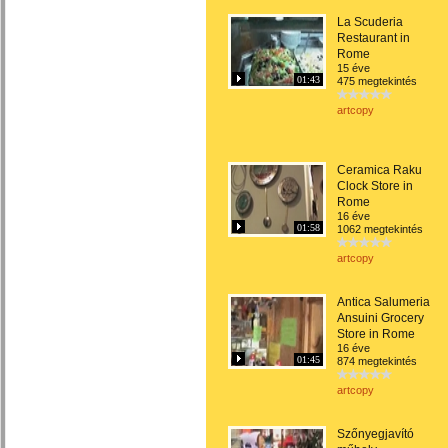
La Scuderia
Restaurant in
Rome
15 éve
01:43
475 megtekintés
artcopy
Ceramica Raku
Clock Store in
Rome
16 éve
01:58
1062 megtekintés
artcopy
Antica Salumeria
Ansuini Grocery
Store in Rome
16 éve
01:45
874 megtekintés
artcopy
Szőnyegjavító