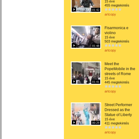
15 éve
455 megtekintés
01:42
artcopy
Fisarmonica e
violino
15 éve
503 megtekintés
01:48
artcopy
Meet the
PopeMobile in the
streets of Rome
15 éve
01:41
445 megtekintés
artcopy
Street Performer
Dressed as the
Statue of Liberty
15 éve
00:29
411 megtekintés
artcopy