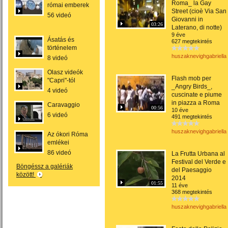
Roma_ la Gay
római emberek
Street (cioè Via San
56 videó
Giovanni in
03:26
Laterano, di notte)
9 éve
Ásatás és
627 megtekintés
történelem
huszaknevighgabriella
8 videó
Olasz videók
Flash mob per
"Capri"-tól
_Angry Birds_,
4 videó
cuscinate e piume
in piazza a Roma
Caravaggio
00:56
10 éve
6 videó
491 megtekintés
huszaknevighgabriella
Az ókori Róma
emlékei
86 videó
La Frutta Urbana al
Festival del Verde e
Böngéssz a galériák
del Paesaggio
között!
2014
01:55
11 éve
368 megtekintés
huszaknevighgabriella