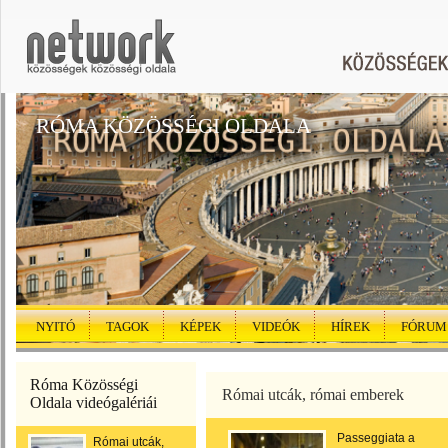
RÓMA KÖZÖSSÉGI OLDALA
NYITÓ
TAGOK
KÉPEK
VIDEÓK
HÍREK
FÓRUM
Róma Közösségi
Római utcák, római emberek
Oldala videógalériái
Passeggiata a
Római utcák,