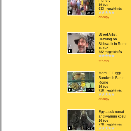
műhely
16 éve
633 megtekintés
09:09
artcopy
Street Artist
Drawing on
Sidewalk in Rome
16 éve
03:53
782 megtekintés
artcopy
Mordi E Fuggi
Sandwich Bar in
Rome
16 éve
02:20
718 megtekintés
artcopy
Egy a sok római
antikvárium közül
16 éve
778 megtekintés
06:32