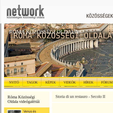
RÓMA KÖZÖSSÉGI OLDALA
NYITÓ
TAGOK
KÉPEK
VIDEÓK
HÍREK
FÓRUM
Storia di un restauro - Secolo II
Róma Közösségi
Oldala videógalériái
Venus és