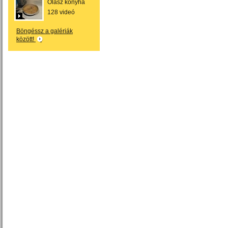
Olasz konyha
128 videó
Böngéssz a galériák
között!