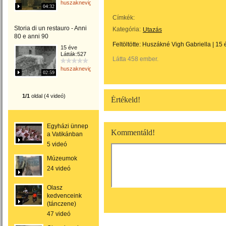
huszaknevighgabriella
04:32
Címkék:
Storia di un restauro - Anni
Kategória:
Utazás
80 e anni 90
Feltöltötte:
Huszákné Vigh Gabriella
|
15 
15 éve
Látták:527
Látta 458 ember.
huszaknevighgabriella
02:59
1/1
oldal (4 videó)
Értékeld!
Egyházi ünnep
Kommentáld!
a Vatikánban
5 videó
Múzeumok
24 videó
Olasz
kedvenceink
(tánczene)
47 videó