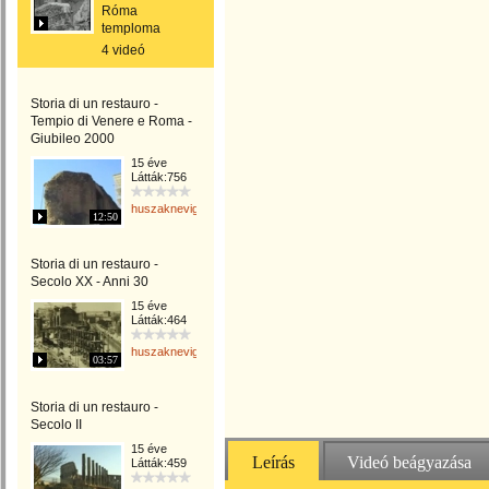
Róma
temploma
4 videó
Storia di un restauro -
Tempio di Venere e Roma -
Giubileo 2000
15 éve
Látták:756
huszaknevighgabriella
12:50
Storia di un restauro -
Secolo XX - Anni 30
15 éve
Látták:464
huszaknevighgabriella
03:57
Storia di un restauro -
Secolo II
15 éve
Leírás
Videó beágyazása
Látták:459