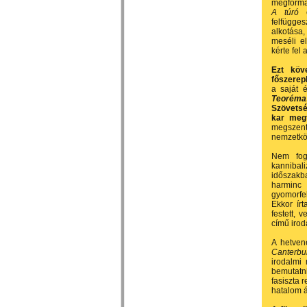
megformá
A túró
c
felfügges
alkotása
meséli e
kérte fel 
Ezt köve
főszerep
a saját 
Teoréma
Szövetsé
kar meg
megszente
nemzetköz
Nem foga
kannibali
időszakb
harminc 
gyomorfe
Ekkor írt
festett, 
című irod
A hetvene
Canterbu
irodalmi
bemutatn
fasiszta 
hatalom á