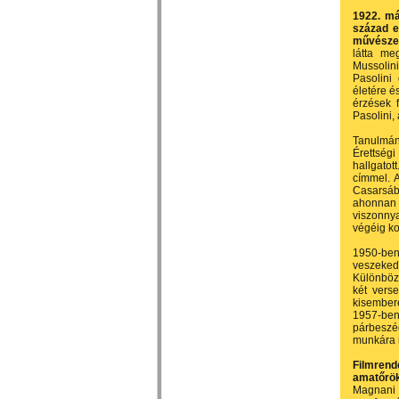
1922. má
század e
művészet
látta me
Mussolini
Pasolini
életére é
érzések f
Pasolini,
Tanulmán
Érettségi
hallgatot
címmel. 
Casarsába
ahonnan a
viszonnya
végéig ko
1950-ben
veszekedé
Különböz
két verse
kisembere
1957-ben
párbeszé
munkára is
Filmren
amatőrök
Magnani 