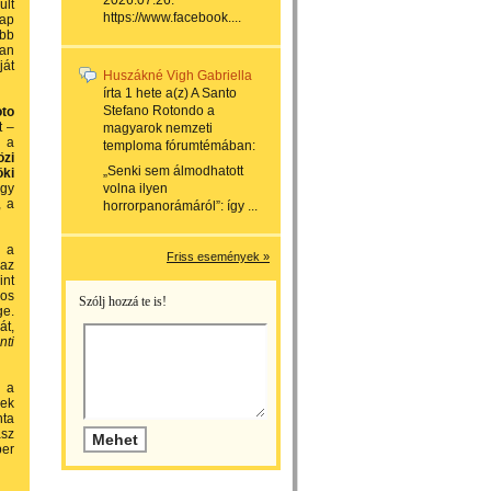
2026.07.26.
ült
https://www.facebook....
nap
ebb
ban
ját
Huszákné Vigh Gabriella
írta
1 hete
a(z)
A Santo
Stefano Rotondo a
oto
t –
magyarok nemzeti
b a
temploma
fórumtémában:
özi
„Senki sem álmodhatott
öki
ogy
volna ilyen
, a
horrorpanorámáról”: így ...
 a
Friss események »
 az
int
yos
Szólj hozzá te is!
ge.
át,
nti
, a
pek
nta
sz
ber