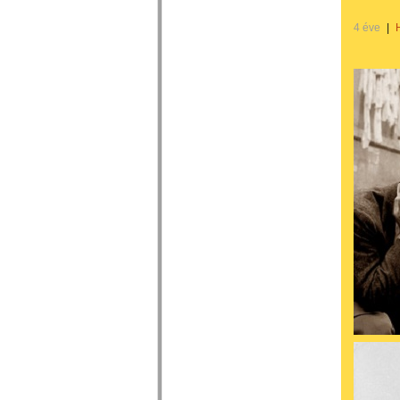
4 éve
|