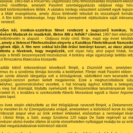
lásával. 1963-ban a
RoGoPaG
(
Agymosás
) című filmösszeállítás részeként elkész
ímű rövidfilmje, amelyért Pasolinit szentséggyalázás vádjával négy hó
ztett börtönbüntetésre ítélték. A vádakra mintegy válaszként született egyik legsz
, a
Máté evangéliuma
, amely Jézus történetét letisztult és visszafogott formá
l. A film külön érdekessége, hogy Mária szerepének eljátszására saját édesany
a rendező.
tően két, ironikus-szatirikus filmet rendezett a nagyszerű komikus, T
lésével
Madarak és madárkák
, illetve
Mik a felhők?
címmel.
1967-ben elkészül
élettörténetén is alapuló –
Oidipusz király
című filmje, majd egy évvel későb
, amely a Velencei Filmfesztiválon elnyerte a Katolikus Filmkritikusok Nemzetk
gének díját. A film nem sokkal később óriási botrányt kavart, az olasz püsp
tiltotta a híveknek, hogy megnézzék,
volt olyan hely, ahol papot hívtak, h
lje a filmtől beszennyezett mozivásznat. A botrány vége ügyészségi betiltás lett
i filmszakma tiltakozása közepette.
dták kitörő lelkesedéssel következő filmjét, a
Disznóól
t sem, amelyben
zmus és a szodómia témája borzolta a kedélyeket. Filmjei miatt Pasolini ebben
an szinte állandó látogatója volt a bíróságoknak, vádlottként nem kevesebb m
polgári-cenzori perben kellett megjelennie. Ezek a meghurcoltatások súl
kélyhez, gyomorvérzéshez vezettek, s hat hónapig ágyhoz kötötte a betegsé
a meg hat drámáját, folytatta nyelvészeti és filmszemiotikai tanulmányainak írás
verseket írt, s továbbra is szerkesztette Alberto Moraviával együtt a
Nuovi Argome
almi lapot.
s évek elején elkészítette az élet trilógiájának nevezett filmjeit, a
Dekameron
t
ry mesék
et és
Az Ezeregyéjszaka virágá
t, amelyekben a különböző korok és né
 mítoszait alapul véve az örök emberi értékeket, elsősorban a nemiséget kívá
i. Utolsó filmje, a
Salò, avagy Szodoma 120 napja
De Sade regényét az ola
rendszer utolsó éveibe ültetve át szinte elviselhetetlen nyíltsággal mutatja be az em
ltali megaláztatásának különböző stációit.