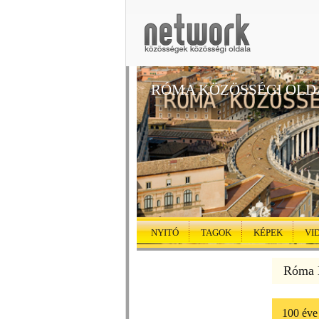
RÓMA KÖZÖSSÉGI OLD
NYITÓ
TAGOK
KÉPEK
VI
Róma K
100 éve 