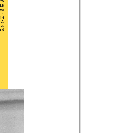
rta
más
ves
10-
ért
.
A
. A
lsó