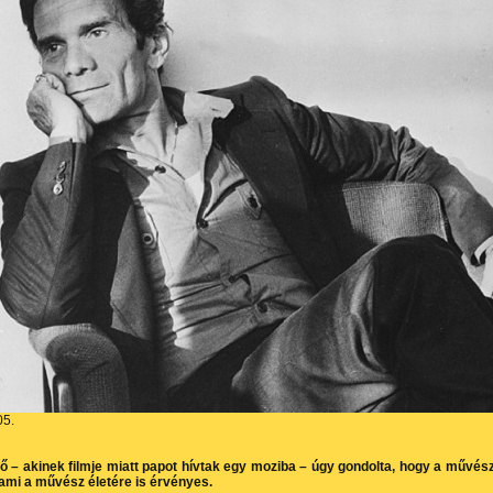
05.
ő – akinek filmje miatt papot hívtak egy moziba – úgy gondolta, hogy a művés
 ami a művész életére is érvényes.