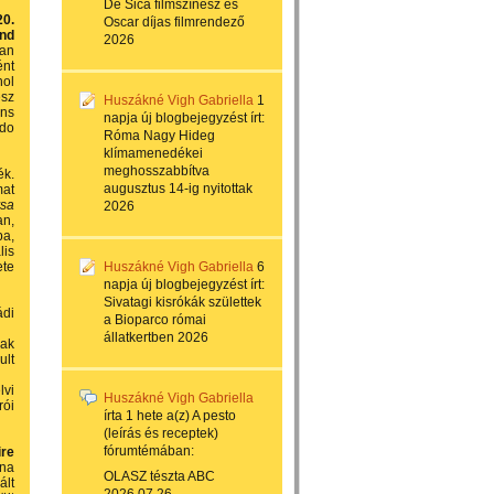
De Sica filmszínész és
20.
Oscar díjas filmrendező
ind
2026
an
ént
hol
ész
Huszákné Vigh Gabriella
1
ens
napja
új blogbejegyzést írt:
ido
Róma Nagy Hideg
klímamenedékei
meghosszabbítva
ék.
augusztus 14-ig nyitottak
mat
rsa
2026
an,
ba,
lis
ete
Huszákné Vigh Gabriella
6
napja
új blogbejegyzést írt:
Sivatagi kisrókák születtek
ádi
a Bioparco római
állatkertben 2026
nak
ult
lvi
Huszákné Vigh Gabriella
rói
írta
1 hete
a(z)
A pesto
(leírás és receptek)
fórumtémában:
re
nna
OLASZ tészta ABC
ált