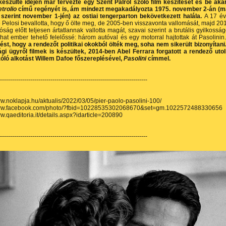
készülte idején már tervezte egy Szent Pálról szóló film készítését és be aka
trolio
című regényét is, ám mindezt megakadályozta 1975. november 2-án (
 szerint november 1-jén) az ostiai tengerparton bekövetkezett halála.
A 17 é
Pelosi bevallotta, hogy ő ölte meg, de 2005-ben visszavonta vallomását, majd 20
óság előtt teljesen ártatlannak vallotta magát, szavai szerint a brutális gyilkosság
hat ember tehető felelőssé: három autóval és egy motorral hajtottak át Pasolinin
zést, hogy a rendezőt politikai okokból ölték meg, soha nem sikerült bizonyítani
ági ügyről filmek is készültek, 2014-ben Abel Ferrara forgatott a rendező uto
zóló alkotást Willem Dafoe főszereplésével,
Pasolini
címmel.
-------------------------------------------------------------------------
ww.noklapja.hu/aktualis/2022/03/05/pier-paolo-pasolini-100/
www.facebook.com/photo/?fbid=10228535302068670&set=gm.1022572488330656
ww.qaeditoria.it/details.aspx?idarticle=200890
-------------------------------------------------------------------------