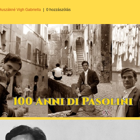
Huszákné Vigh Gabriella
|
0 hozzászólás