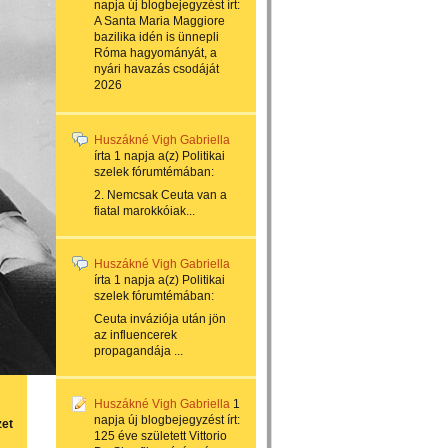
napja
új blogbejegyzést írt:
A Santa Maria Maggiore
bazilika idén is ünnepli
Róma hagyományát, a
nyári havazás csodáját
2026
Huszákné Vigh Gabriella
írta
1 napja
a(z)
Politikai
szelek
fórumtémában:
2. Nemcsak Ceuta van a
fiatal marokkóiak...
Huszákné Vigh Gabriella
írta
1 napja
a(z)
Politikai
szelek
fórumtémában:
Ceuta inváziója után jön
az influencerek
propagandája ...
Huszákné Vigh Gabriella
1
napja
új blogbejegyzést írt:
zet
125 éve született Vittorio