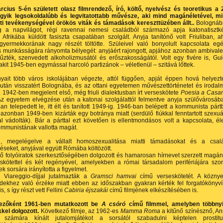
rcius 5-én született olasz filmrendező, író, költő, nyelvész és teoretikus a 
gyik legsokoldalúbb és legvitatottabb művésze, aki mind magánéletével, m
i tevékenységével örökös viták és támadások kereszttüzében állt..
Bolognáb
g a napvilágot, régi ravennai nemesi családból származó apja katonatisztk
 Afrikába küldött fasiszta csapatában szolgált. Anyja tanítónő volt Friuliban, a
 gyermekkorának nagy részét töltötte. Szüleivel való bonyolult kapcsolata eg
s munkásságára rányomta bélyegét: anyjáért rajongott, apjához azonban ambival
űzték, szenvedett alkoholizmusától és erőszakosságától. Volt egy fivére is, Gu
 akit 1945-ben egymással harcoló partizánok – véletlenül – szitává lőttek.
yait több város iskolájában végezte, attól függően, apját éppen hová helyezt
 után visszatért Bolognába, és az ottani egyetemen művészettörténetet és irodal
t. 1942-ben megjelent első, még friuli dialektusban írt verseskötete
Poesia a Casa
Az egyetem elvégzése után a katonai szolgálattól felmentve anyja szülővárosáb
n telepedett le, itt élt és tanított 1949-ig. 1946-ban belépett a kommunista párt
zonban 1949-ben kizárták egy botránya miatt (serdülő fiúkkal fenntartott szexuá
l vádolták). Bár a párttal ezt követően is ellentmondásos volt a kapcsolata, él
mmunistának vallotta magát.
, megelégelve a vállalt homoszexualitása miatti támadásokat és a csal
seket, anyjával együtt Rómába költözött.
ő folyóiratok szerkesztőségében dolgozott és hamarosan hírnevet szerzett magá
skötettel és két regényével, amelyekben a római társadalom perifériájára szor
k sorsára irányította a figyelmet.
 Viareggio-díjjal jutalmazták a
Gramsci hamvai
című verseskötetét. A köznye
dekhez való érzéke miatt ebben az időszakban gyakran kérték fel forgatókönyví
, s így részt vett Fellini
Cabiria éjszakái
című filmjének elkészítésében is.
dezőként 1961-ben mutatkozott be
A csóró
című filmmel, amelyben többnyi
kel dolgozott.
Következő filmje, az 1962-es
Mamma Roma
a kitűnő színésznő, A
számára kínált jutalomjátékot a sorsától szabadulni képtelen prostitu