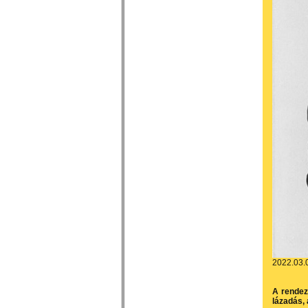
2022.03.
A rendez
lázadás,