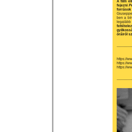
A film el
fejezni
Pe
források
Giuseppe 
ben a bír
legalább 
feltétele
gyilkoss
óráiról s
-------------
https://w
https://
https://w
-------------