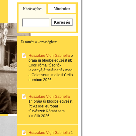
Közösségben
Mindenben
Ez történt a közösségben:
Huszákné Vigh Gabriella
5
órája
új blogbejegyzést írt:
Ókori római tűzoltók
laktanyáját találhatták meg
a Colosseum melletti Celio
dombon 2026
Huszákné Vigh Gabriella
14 órája
új blogbejegyzést
írt:
Az idei európai
tűzvészek Rómát sem
kímélik 2026
Huszákné Vigh Gabriella
1