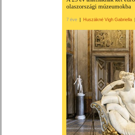
olaszországi múzeumokba
7 éve
|
Huszákné Vigh Gabriella