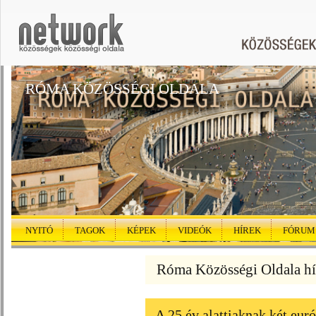
RÓMA KÖZÖSSÉGI OLDALA
NYITÓ
TAGOK
KÉPEK
VIDEÓK
HÍREK
FÓRUM
Róma Közösségi Oldala hí
A 25 év alattiaknak két euró