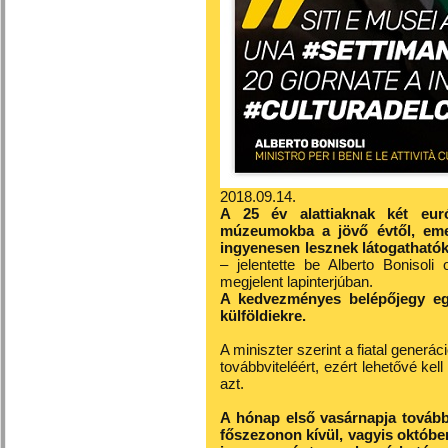
2018.09.14.
A 25 év alattiaknak két eur
múzeumokba a jövő évtől, eme
ingyenesen lesznek látogathatók
– jelentette be Alberto Bonisoli 
megjelent lapinterjúban.
A kedvezményes belépőjegy eg
külföldiekre.
A miniszter szerint a fiatal generác
továbbviteléért, ezért lehetővé k
azt.
A hónap első vasárnapja tovább
főszezonon kívül, vagyis október