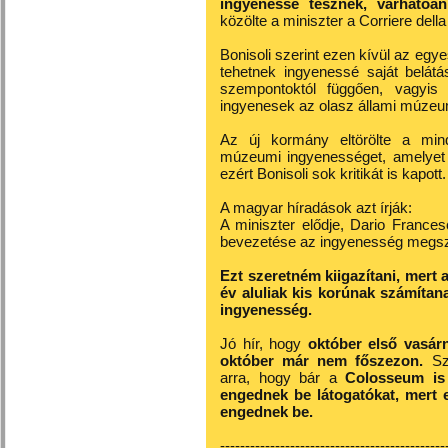
ingyenessé tesznek, várhatóa
közölte a miniszter a Corriere dell
Bonisoli szerint ezen kívül az eg
tehetnek ingyenessé saját belátá
szempontoktól függően, vagyi
ingyenesek az olasz állami múze
Az új kormány eltörölte a min
múzeumi ingyenességet, amelyet
ezért Bonisoli sok kritikát is kapott.
A magyar híradások azt írják:
A miniszter elődje, Dario Frances
bevezetése az ingyenesség megszűn
Ezt szeretném kiigazítani, mert 
év aluliak kis korúnak számítan
ingyenesség.
Jó hír, hogy
október első vasár
október már nem főszezon.
Sz
arra, hogy bár a
Colosseum is 
engednek be látogatókat, mert 
engednek be.
---------------------------------------------