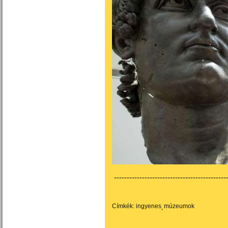
---------------------------------------------
Címkék:
ingyenes
múzeumok