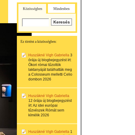
Közösségben
Mindenben
Ez történt a közösségben:
Huszákné Vigh Gabriella
3
órája
új blogbejegyzést írt:
Ókori római tűzoltók
laktanyáját találhatták meg
a Colosseum melletti Celio
dombon 2026
Huszákné Vigh Gabriella
12 órája
új blogbejegyzést
írt:
Az idei európai
tűzvészek Rómát sem
kímélik 2026
Huszákné Vigh Gabriella
1