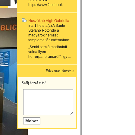
2026.07.26.
https://www.facebook....
Huszákné Vigh Gabriella
írta
1 hete
a(z)
A Santo
Stefano Rotondo a
magyarok nemzeti
temploma
fórumtémában:
„Senki sem álmodhatott
volna ilyen
horrorpanorámáról”: így ...
Friss események »
Szólj hozzá te is!