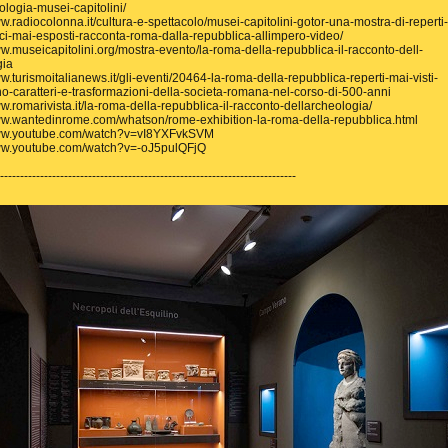
ologia-musei-capitolini/
ww.radiocolonna.it/cultura-e-spettacolo/musei-capitolini-gotor-una-mostra-di-reperti-
ci-mai-esposti-racconta-roma-dalla-repubblica-allimpero-video/
ww.museicapitolini.org/mostra-evento/la-roma-della-repubblica-il-racconto-dell-
gia
ww.turismoitalianews.it/gli-eventi/20464-la-roma-della-repubblica-reperti-mai-visti-
o-caratteri-e-trasformazioni-della-societa-romana-nel-corso-di-500-anni
ww.romarivista.it/la-roma-della-repubblica-il-racconto-dellarcheologia/
ww.wantedinrome.com/whatson/rome-exhibition-la-roma-della-repubblica.html
www.youtube.com/watch?v=vI8YXFvkSVM
www.youtube.com/watch?v=-oJ5pulQFjQ
--------------------------------------------------------------------------