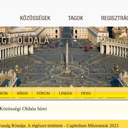
ALA
DEÓK
HÍREK
FÓRUM
LINKEK
FRISS
özösségi Oldala hírei
rsaság Rómája. A régészet története - Capitolium Múzeumok 2023