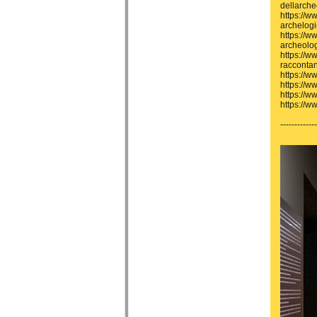
dellarche
https://w
archelogi
https://w
archeolo
https://w
raccontan
https://w
https://w
https://
https://
-------------