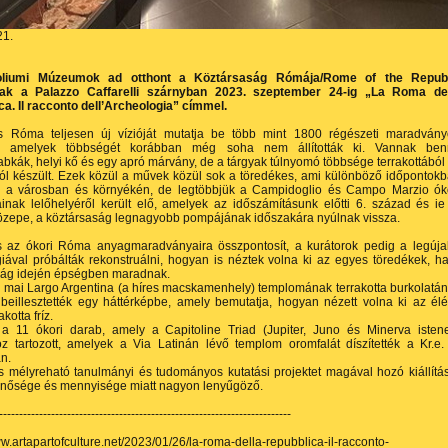
21.
oliumi Múzeumok ad otthont a Köztársaság Rómája/Rome of the Republ
snak a Palazzo Caffarelli szárnyban 2023. szeptember 24-ig „La Roma de
a. Il racconto dell’Archeologia” címmel.
tás Róma teljesen új vízióját mutatja be több mint 1800 régészeti maradván
ül, amelyek többségét korábban még soha nem állították ki. Vannak ben
bkák, helyi kő és egy apró márvány, de a tárgyak túlnyomó többsége terrakottából
ól készült. Ezek közül a művek közül sok a töredékes, ami különböző időpontok
lő a városban és környékén, de legtöbbjük a Campidoglio és Campo Marzio ók
nak lelőhelyéről került elő, amelyek az időszámításunk előtti 6. század és ie
özepe, a köztársaság legnagyobb pompájának időszakára nyúlnak vissza.
tás az ókori Róma anyagmaradványaira összpontosít, a kurátorok pedig a legúj
iával próbálták rekonstruálni, hogyan is néztek volna ki az egyes töredékek, h
ság idején épségben maradnak.
 mai Largo Argentina (a híres macskamenhely) templomának terrakotta burkolatá
 beillesztették egy háttérképbe, amely bemutatja, hogyan nézett volna ki az él
akotta fríz.
a 11 ókori darab, amely a Capitoline Triad (Jupiter, Juno és Minerva isten
z tartozott, amelyek a Via Latinán lévő templom oromfalát díszítették a Kr.e.
n.
 mélyreható tanulmányi és tudományos kutatási projektet magával hozó kiállítá
nősége és mennyisége miatt nagyon lenyűgöző.
-------------------------------------------------------------------------
ww.artapartofculture.net/2023/01/26/la-roma-della-repubblica-il-racconto-