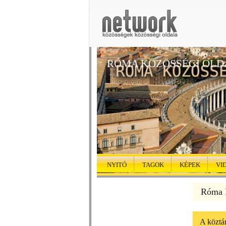
RÓMA KÖZÖSSÉGI OLD
NYITÓ
TAGOK
KÉPEK
VI
Róma K
A köztá