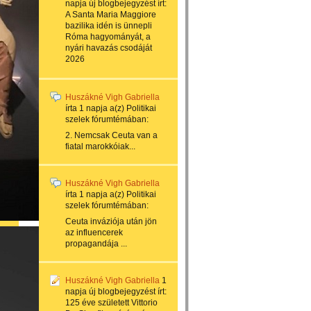
napja
új blogbejegyzést írt:
A Santa Maria Maggiore
bazilika idén is ünnepli
Róma hagyományát, a
nyári havazás csodáját
2026
Huszákné Vigh Gabriella
írta
1 napja
a(z)
Politikai
szelek
fórumtémában:
2. Nemcsak Ceuta van a
fiatal marokkóiak...
Huszákné Vigh Gabriella
írta
1 napja
a(z)
Politikai
szelek
fórumtémában:
Ceuta inváziója után jön
az influencerek
propagandája ...
Huszákné Vigh Gabriella
1
napja
új blogbejegyzést írt:
125 éve született Vittorio