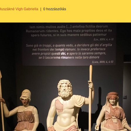
Huszákné Vigh Gabriella
|
0 hozzászólás