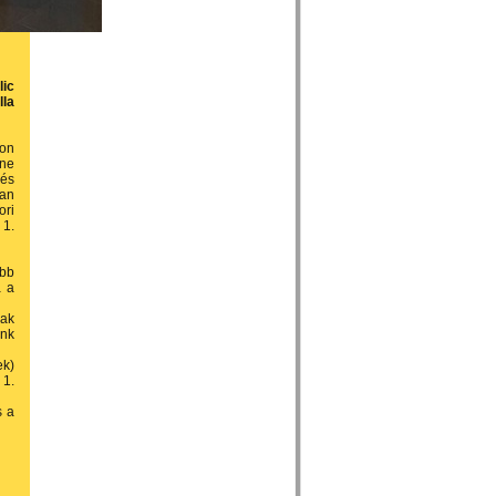
ic
lla
yon
ne
 és
ban
ori
 1.
abb
a a
nak
énk
ek)
 1.
s a