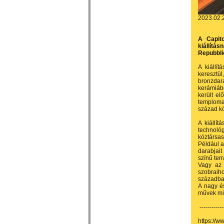
2023.02.
A Capit
kiállítá
Repubblic
A kiállí
kereszt
bronzdara
kerámiáb
került e
templomai
század k
A kiállí
technológ
köztársa
Például a
darabjait
színű terr
Vagy az 
szobraiho
századba
A nagy és
művek mi
------------
https://w