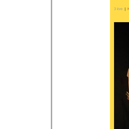
3 éve
|