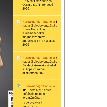
De Sica filmszínész és
Oscar díjas filmrendező
2026
Huszákné Vigh Gabriella
1
napja
új blogbejegyzést írt:
Róma Nagy Hideg
klímamenedékei
meghosszabbítva
augusztus 14-ig nyitottak
2026
Huszákné Vigh Gabriella
6
napja
új blogbejegyzést írt:
Sivatagi kisrókák születtek
a Bioparco római
állatkertben 2026
Huszákné Vigh Gabriella
írta
1 hete
a(z)
A pesto
(leírás és receptek)
fórumtémában:
OLASZ tészta ABC