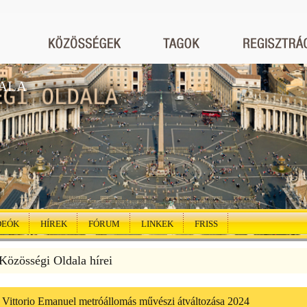
ALA
DEÓK
HÍREK
FÓRUM
LINKEK
FRISS
özösségi Oldala hírei
 Vittorio Emanuel metróállomás művészi átváltozása 2024