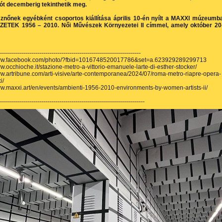
iót decemberig tekinthetik meg.
nőnek egyébként csoportos kiállítása április 10-én nyílt a MAXXI múzeumb
TEK 1956 – 2010. Női Művészek Környezetei II címmel, amely október 20
-----------------------------------------------------------------------
www.facebook.com/photo/?fbid=1016748520017786&set=a.623929289299713
ww.occhioche.it/stazione-metro-a-vittorio-emanuele-larte-di-esther-stocker/
ww.artribune.com/arti-visive/arte-contemporanea/2024/07/roma-metro-riapre-opera-
i/
ww.maxxi.art/en/events/ambienti-1956-2010-environments-by-women-artists-ii/
-------------------------------------------------------------------------