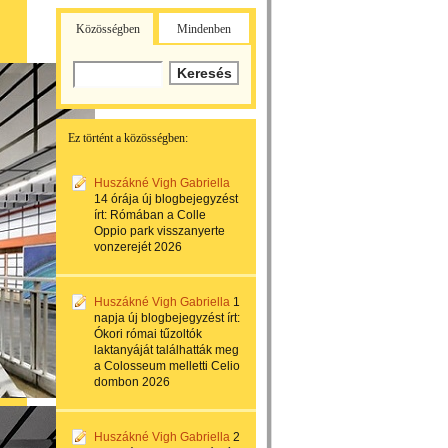
Közösségben
Mindenben
Ez történt a közösségben:
Huszákné Vigh Gabriella
14 órája
új blogbejegyzést
írt:
Rómában a Colle
Oppio park visszanyerte
vonzerejét 2026
Huszákné Vigh Gabriella
1
napja
új blogbejegyzést írt:
Ókori római tűzoltók
laktanyáját találhatták meg
a Colosseum melletti Celio
dombon 2026
Huszákné Vigh Gabriella
2