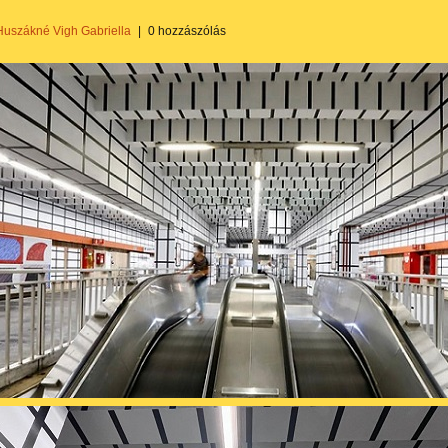
Huszákné Vigh Gabriella
|
0 hozzászólás