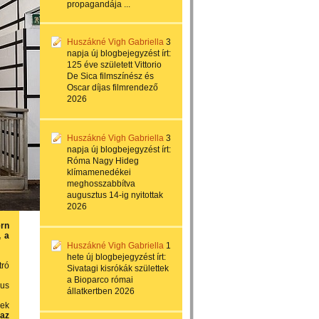
propagandája ...
Huszákné Vigh Gabriella
3
napja
új blogbejegyzést írt:
125 éve született Vittorio
De Sica filmszínész és
Oscar díjas filmrendező
2026
Huszákné Vigh Gabriella
3
napja
új blogbejegyzést írt:
Róma Nagy Hideg
klímamenedékei
meghosszabbítva
augusztus 14-ig nyitottak
2026
ern
, a
Huszákné Vigh Gabriella
1
hete
új blogbejegyzést írt:
tró
Sivatagi kisrókák születtek
a Bioparco római
kus
állatkertben 2026
mek
az