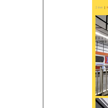
2 éve
|