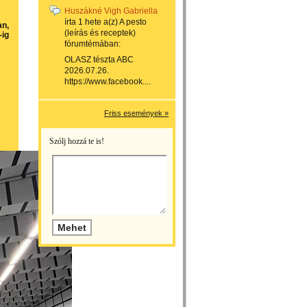
Huszákné Vigh Gabriella
írta
1 hete
a(z)
A pesto
an,
(leírás és receptek)
-ig
fórumtémában:
OLASZ tészta ABC
2026.07.26.
https://www.facebook....
Friss események »
Szólj hozzá te is!