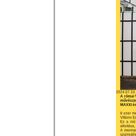
2024.07.10.
A római 
művészet
MAXXI és
8 ezer mé
Vittorio 
Ez a mű
alkotása, 
A mennye
szürreál