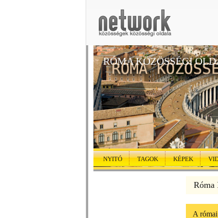
RÓMA KÖZÖSSÉGI OLD
NYITÓ
TAGOK
KÉPEK
VI
Róma K
A római