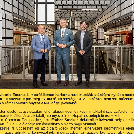
Vittorio Emanuele metróállomás karbantartási munkák utáni újra nyitása mod
i alkotással lepte meg az utazó közönséget a 21. századi nemzeti múzeum
 a római önkormányzat ATAC cége jóvoltából.
ter fekete ragasztószalag fehér alapon geometrikus mintákkal díszíti az A jelű me
Emanuele állomásának falait, mennyezetét, oszlopait és beléptető eszközeit.
 a Common Perspective, ami
Esther Stocker dél-tiroli művésznő
helyspecifi
aki július 1-je óta teljesen átalakította a metró nagy átriumát.
zetre felfüggesztett és az oldalfolyosók mentén elhelyezett geometrikus ele
is hatást adnak a környezetnek, megragadva az utazók tekintetét, akik ezt