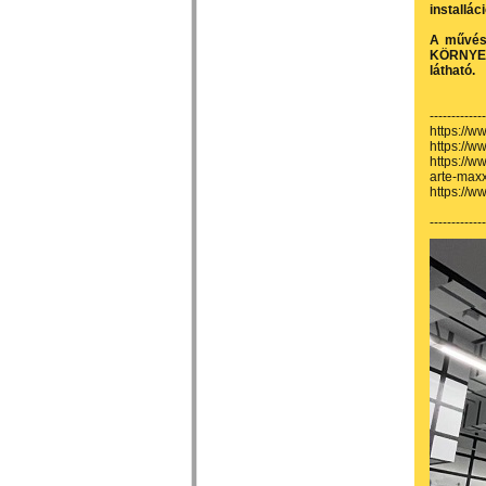
installác
A művész
KÖRNYEZE
látható.
-------------
https://
https://w
https://w
arte-maxx
https://w
-------------