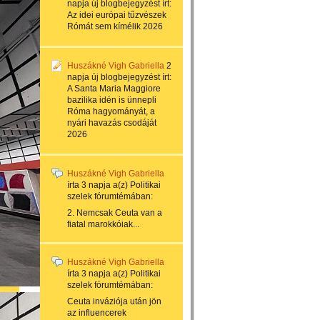
napja
új blogbejegyzést írt:
Az idei európai tűzvészek
Rómát sem kímélik 2026
Huszákné Vigh Gabriella
2
napja
új blogbejegyzést írt:
A Santa Maria Maggiore
bazilika idén is ünnepli
Róma hagyományát, a
nyári havazás csodáját
2026
Huszákné Vigh Gabriella
írta
3 napja
a(z)
Politikai
szelek
fórumtémában:
2. Nemcsak Ceuta van a
fiatal marokkóiak...
Huszákné Vigh Gabriella
írta
3 napja
a(z)
Politikai
szelek
fórumtémában:
Ceuta inváziója után jön
az influencerek