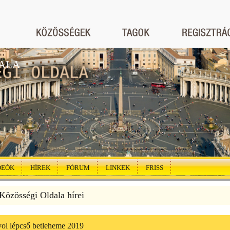
ALA
DEÓK
HÍREK
FÓRUM
LINKEK
FRISS
özösségi Oldala hírei
ol lépcső betleheme 2019