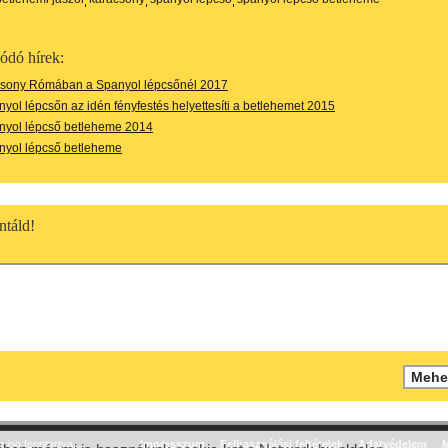
ódó hírek:
sony Rómában a Spanyol lépcsőnél 2017
yol lépcsőn az idén fényfestés helyettesíti a betlehemet 2015
nyol lépcső betleheme 2014
nyol lépcső betleheme
táld!
jog fenntartva.
Impresszum
Felhasználási feltételek
Adatvédelem
M