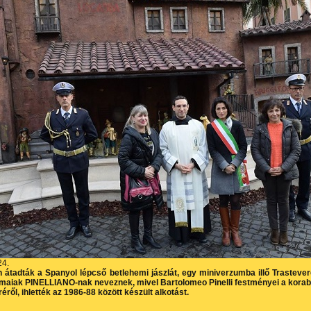
24.
átadták a Spanyol lépcső betlehemi jászlát, egy miniverzumba illő Trastever
ómaiak PINELLIANO-nak neveznek, mivel Bartolomeo Pinelli festményei a korab
éről, ihlették az 1986-88 között készült alkotást.