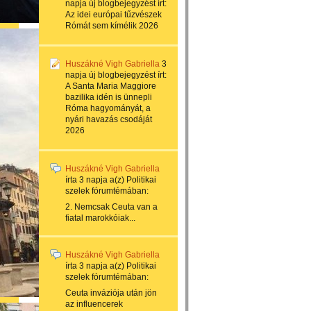
napja
új blogbejegyzést írt:
Az idei európai tűzvészek
Rómát sem kímélik 2026
Huszákné Vigh Gabriella
3
napja
új blogbejegyzést írt:
A Santa Maria Maggiore
bazilika idén is ünnepli
Róma hagyományát, a
nyári havazás csodáját
2026
Huszákné Vigh Gabriella
írta
3 napja
a(z)
Politikai
szelek
fórumtémában:
2. Nemcsak Ceuta van a
fiatal marokkóiak...
Huszákné Vigh Gabriella
írta
3 napja
a(z)
Politikai
szelek
fórumtémában:
Ceuta inváziója után jön
az influencerek