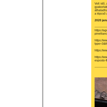
Volt idő,
gyakorlat
áthaladha
a lépcső 
2020 janu
-------------
https://a
pinellian
https://
type=3&t
https://
https://w
esposto-f
-------------