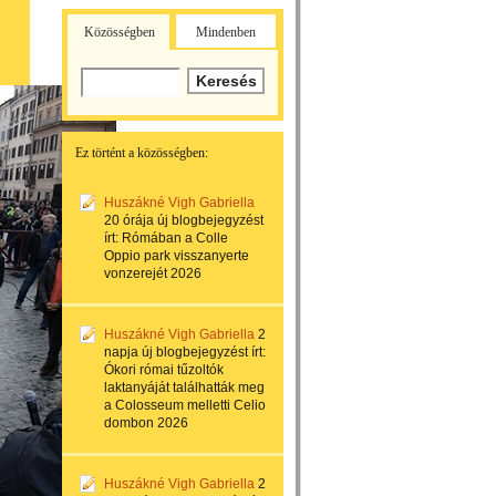
Közösségben
Mindenben
Ez történt a közösségben:
Huszákné Vigh Gabriella
20 órája
új blogbejegyzést
írt:
Rómában a Colle
Oppio park visszanyerte
vonzerejét 2026
Huszákné Vigh Gabriella
2
napja
új blogbejegyzést írt:
Ókori római tűzoltók
laktanyáját találhatták meg
a Colosseum melletti Celio
dombon 2026
Huszákné Vigh Gabriella
2