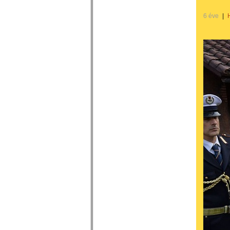
6 éve
|