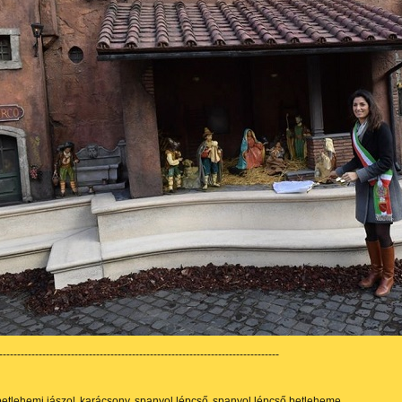
------------------------------------------------------------------------------
betlehemi jászol
karácsony
spanyol lépcső
spanyol lépcső betleheme