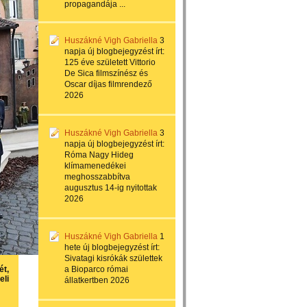
propagandája ...
Huszákné Vigh Gabriella
3
napja
új blogbejegyzést írt:
125 éve született Vittorio
De Sica filmszínész és
Oscar díjas filmrendező
2026
Huszákné Vigh Gabriella
3
napja
új blogbejegyzést írt:
Róma Nagy Hideg
klímamenedékei
meghosszabbítva
augusztus 14-ig nyitottak
2026
Huszákné Vigh Gabriella
1
hete
új blogbejegyzést írt:
Sivatagi kisrókák születtek
ét,
a Bioparco római
eli
állatkertben 2026