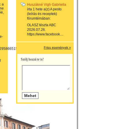
k a
Huszákné Vigh Gabriella
öne
írta
1 hete
a(z)
A pesto
őé,
(leírás és receptek)
fórumtémában:
OLASZ tészta ABC
2026.07.26.
https://www.facebook....
e-
Friss események »
9295866515/?
Szólj hozzá te is!
f