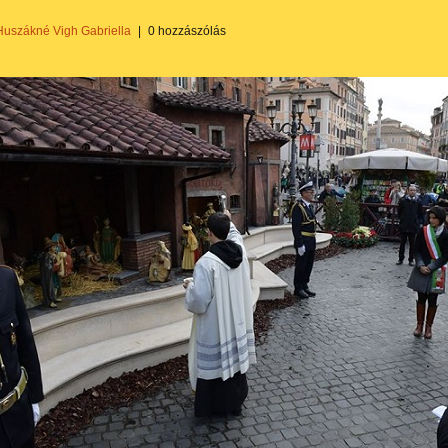
Huszákné Vigh Gabriella
|
0 hozzászólás