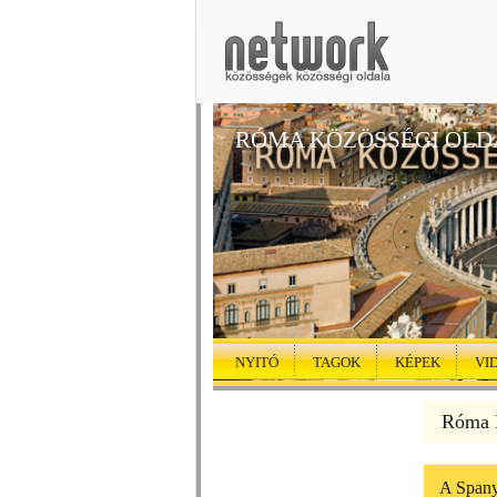
RÓMA KÖZÖSSÉGI OLD
NYITÓ
TAGOK
KÉPEK
VI
Róma K
A Spany