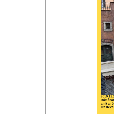
2019.12.
Rómában 
amit a r
Trastever