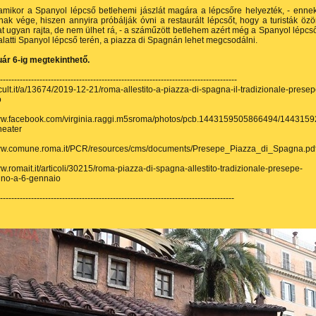
 amikor a Spanyol lépcső betlehemi jászlát magára a lépcsőre helyezték, - enne
nak vége, hiszen annyira próbálják óvni a restaurált lépcsőt, hogy a turisták öz
t ugyan rajta, de nem ülhet rá, - a száműzött betlehem azért még a Spanyol lépcs
alatti Spanyol lépcső terén, a piazza di Spagnán lehet megcsodálni.
ár 6-ig megtekinthető.
------------------------------------------------------------------------------------
gcult.it/a/13674/2019-12-21/roma-allestito-a-piazza-di-spagna-il-tradizionale-presep
o
www.facebook.com/virginia.raggi.m5sroma/photos/pcb.1443159505866494/144315
heater
www.comune.roma.it/PCR/resources/cms/documents/Presepe_Piazza_di_Spagna.pd
ww.romait.it/articoli/30215/roma-piazza-di-spagna-allestito-tradizionale-presepe-
ino-a-6-gennaio
-----------------------------------------------------------------------------------