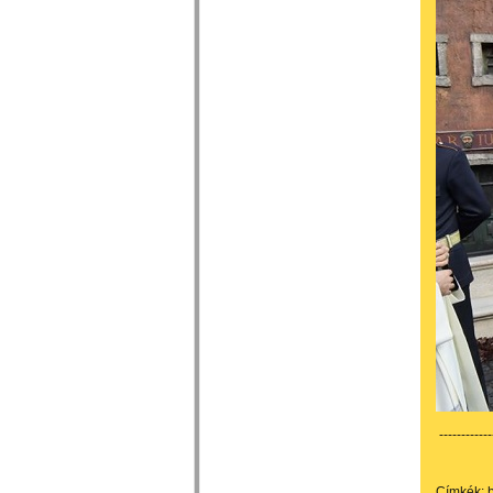
------------
Címkék: