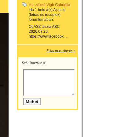
Huszákné Vigh Gabriella
írta
1 hete
a(z)
A pesto
(leírás és receptek)
fórumtémában:
OLASZ tészta ABC
2026.07.26.
https://www.facebook....
Friss események »
Szólj hozzá te is!