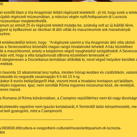
06.
 ezelőtt írtam a Via Anagninán feltárt régészeti leletekről - jó hír, hogy ezek a lelet
jabb régészeti múzeumában, a március végén nyílt Antiquarium di Lucrezia
úzeumban megtekinthetők.
rium az elmúlt 25 év régészeti leleteit mutatja be, szükség volt az új kiállító térre,
gyed új építkezései az ókorban itt álló villák és mauzoleumok sok maradványát
színre.
 emlékeztetőül leírom, hogy : "A régészek szerint a Via Anagninán álló villa utolsó
sa a Severusokhoz közelálló magas rangú hivatalnoké lehetett. A ház közelében
ák a mauzóleumot, amely a tulajdonos végső nyughelyéül szolgálhatott. A Severus
okás volt, hogy a villa tulajdonosát otthona közelében temessék el."
et ideiglenesen a Diocletianus termáiban állították ki, most végső helyükre kerültek 
emlékek.
 havonta 10 alkalommal lesz nyitva, minden hónap kedden és csütörtökön, valami
ásodik és negyedik vasárnapján 9 h-tól 15 h-ig.
áskor 8 eurós belépőjegyről írtak, viszont most a hivatalos honlapon azt találtam,
elépés ingyenes. Igaz, nem sorolták Róma ingyenes múzeumai közé, de reméljük,
yenes marad.
ia Romana út Róma külvárosában, a Ciampino repülőtérhez nem túl nagy távolság
közlekedés egyelöre nem igazán turistabarát, A Terminitől talán kényelmesebb, me
t kell gyalogolni, mint a Ciampinoról.
------------------------------------------------------------
w.060608.it/it/cultura-e-svago/beni-culturali/musei/antiquarium-di-lucrezia-
tml