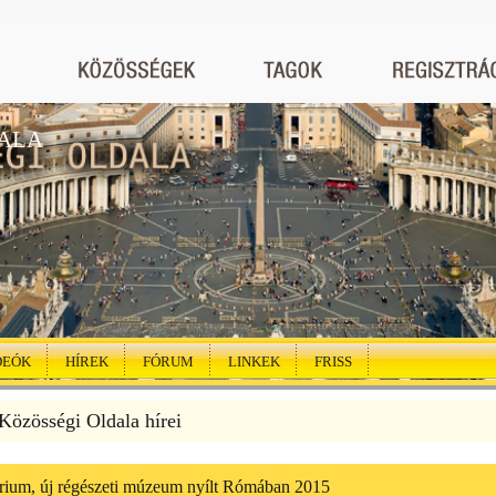
ALA
DEÓK
HÍREK
FÓRUM
LINKEK
FRISS
özösségi Oldala hírei
rium, új régészeti múzeum nyílt Rómában 2015