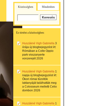
Közösségben
Mindenben
Ez történt a közösségben:
Huszákné Vigh Gabriella
3
órája
új blogbejegyzést írt:
Rómában a Colle Oppio
park visszanyerte
vonzerejét 2026
Huszákné Vigh Gabriella
1
napja
új blogbejegyzést írt:
Ókori római tűzoltók
laktanyáját találhatták meg
a Colosseum melletti Celio
dombon 2026
Huszákné Vigh Gabriella
1