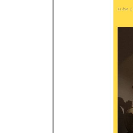
11 éve
|