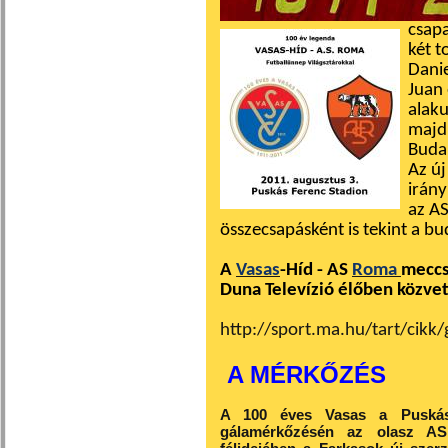
csapa
két t
Danie
Juan 
alaku
majd 
Buda
Az új
irány
az AS
összecsapásként is tekint a b
A
Vasas
-Híd - AS
Roma
meccs
Duna Televízió élőben közvetí
http://sport.ma.hu/tart/cik
A MÉRKŐZÉS
A 100 éves Vasas a Puskás
gálamérkőzésén az olasz AS