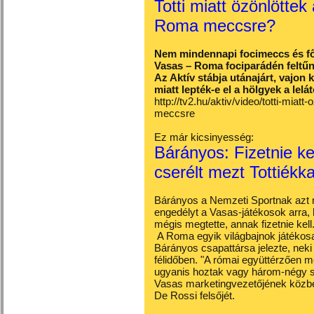
Totti miatt özönlötte
Roma meccsre?
Nem mindennapi focimeccs és fő
Vasas – Roma fociparádén feltű
Az Aktív stábja utánajárt, vajon k
miatt lepték-e el a hölgyek a lelát
http://tv2.hu/aktiv/video/totti-mia
meccsre
Ez már kicsinyesség:
Bárányos: Fizetnie kel
cserélt mezt Tottiékka
Bárányos a Nemzeti Sportnak azt 
engedélyt a Vasas-játékosok arra, h
mégis megtette, annak fizetnie kell
A Roma egyik világbajnok játékosa 
Bárányos csapattársa jelezte, nek
félidőben. "A római együttérzően m
ugyanis hoztak vagy három-négy sz
Vasas marketingvezetőjének közb
De Rossi felsőjét.