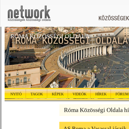
RÓMA KÖZÖSSÉGI OLDALA
NYITÓ
TAGOK
KÉPEK
VIDEÓK
HÍREK
FÓRUM
Róma Közösségi Oldala hí
AS Roma a Vasassal jászik