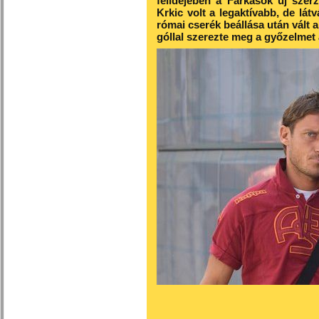
félidejében a Farkasok új szer
Krkic volt a legaktívabb, de lát
római cserék beállása után vált 
góllal szerezte meg a győzelmet