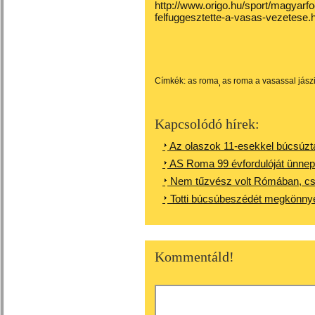
http://www.origo.hu/sport/magyarf
felfuggesztette-a-vasas-vezetese.
Címkék:
as roma
as roma a vasassal jász
Kapcsolódó hírek:
Az olaszok 11-esekkel búcsúzta
AS Roma 99 évfordulóját ünne
Nem tűzvész volt Rómában, csa
Totti búcsúbeszédét megkönn
Kommentáld!