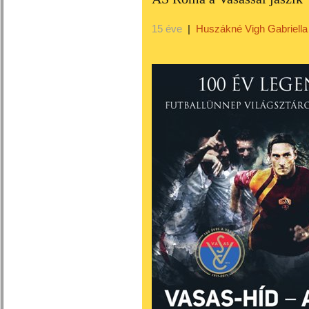
15 éve
|
Huszákné Vigh Gabriella