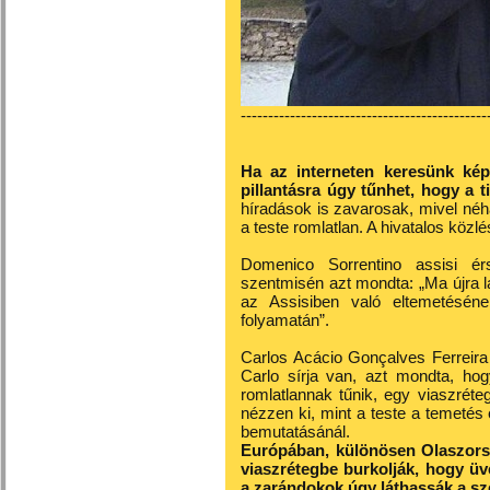
---------------------------------------------
Ha az interneten keresünk képe
pillantásra úgy tűnhet, hogy a t
híradások is zavarosak, mivel néhá
a teste romlatlan. A hivatalos közl
Domenico Sorrentino assisi érs
szentmisén azt mondta: „Ma újra lá
az Assisiben való eltemetésén
folyamatán”.
Carlos Acácio Gonçalves Ferreira
Carlo sírja van, azt mondta, hog
romlatlannak tűnik, egy viaszréte
nézzen ki, mint a teste a temetés
bemutatásánál.
Európában, különösen Olaszors
viaszrétegbe burkolják, hogy üv
a zarándokok úgy láthassák a sze