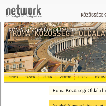
RÓMA KÖZÖSSÉGI OLDALA
NYITÓ
TAGOK
KÉPEK
VIDEÓK
HÍREK
FÓRUM
Róma Közösségi Oldala hí
Az első Y generációs szente