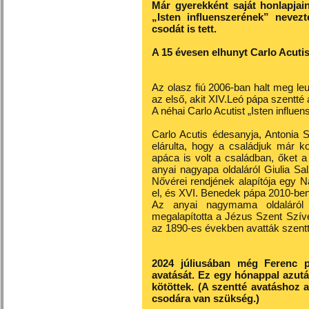
Már gyerekként saját honlapjain 
„Isten influenszerének” nevezt
csodát is tett.
A 15 évesen elhunyt Carlo Acutis
Az olasz fiú 2006-ban halt meg l
az első, akit XIV.Leó pápa szentté 
A néhai Carlo Acutist „Isten influe
Carlo Acutis édesanyja, Antonia 
elárulta, hogy a családjuk már k
apáca is volt a családban, őket 
anyai nagyapa oldaláról Giulia S
Nővérei rendjének alapítója egy N
el, és XVI. Benedek pápa 2010-ben
Az anyai nagymama oldaláról C
megalapította a Jézus Szent Szív
az 1890-es években avatták szentt
2024 júliusában még Ferenc p
avatását. Ez egy hónappal azutá
kötöttek. (A szentté avatáshoz a
csodára van szükség.)