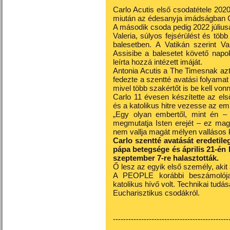
Carlo Acutis első csodatétele 2020-
miután az édesanyja imádságban C
A második csoda pedig 2022 júliusá
Valeria, súlyos fejsérülést és tö
balesetben. A Vatikán szerint Val
Assisibe a balesetet követő napo
leírta hozzá intézett imáját.
Antonia Acutis a The Timesnak azt
fedezte a szentté avatási folyamat 
mivel több szakértőt is be kell von
Carlo 11 évesen készítette az els
és a katolikus hitre vezesse az em
„Egy olyan embertől, mint én –
megmutatja Isten erejét – ez mag
nem vallja magát mélyen vallásos 
Carlo szentté avatását eredetile
pápa betegsége és április 21-én 
szeptember 7-re halasztották.
Ő lesz az egyik első személy, akit
A PEOPLE korábbi beszámolója s
katolikus hívő volt. Technikai tudá
Eucharisztikus csodákról.
---------------------------------------------