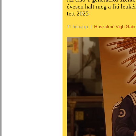
évesen halt meg a fiú leuké
tett 2025
11 hónapja
|
Huszákné Vigh Gabri