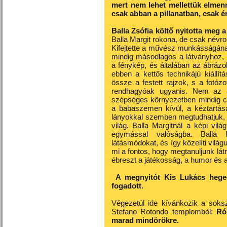
mert nem lehet mellettük elmenn
csak abban a pillanatban, csak é
Balla Zsófia költő nyitotta meg a k
Balla Margit rokona, de csak névr
Kifejtette a művész munkásságána
mindig másodlagos a látványhoz, 
a fénykép, és általában az ábrázo
ebben a kettős technikájú kiállí
össze a festett rajzok, s a fotóz
rendhagyóak ugyanis. Nem az a
szépséges környezetben mindig cs
a babaszemen kívül, a kéztartása
lányokkal szemben megtudhatjuk, 
világ. Balla Margitnál a képi vi
egymással valóságba. Balla 
látásmódokat, és így közelíti világ
mi a fontos, hogy megtanuljunk lá
ébreszt a játékosság, a humor és a
A megnyitót Kis Lukács heged
fogadott.
Végezetül ide kívánkozik a soksz
Stefano Rotondo templomból:
Róm
marad mindörökre.