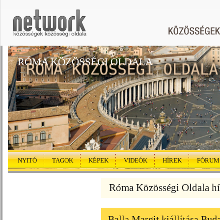
RÓMA KÖZÖSSÉGI OLDALA
NYITÓ
TAGOK
KÉPEK
VIDEÓK
HÍREK
FÓRUM
Róma Közösségi Oldala hí
Balla Margit kiállítása Bud