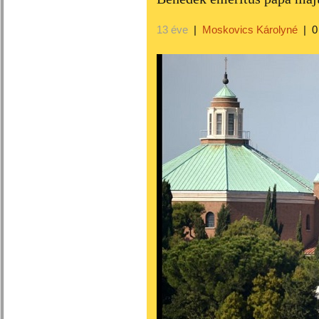
13 éve
|
Moskovics Károlyné
|
0