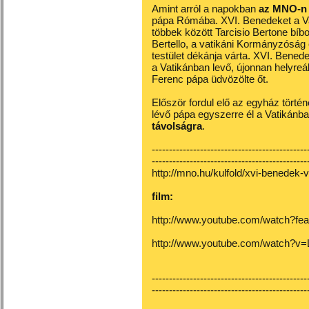
Amint arról a napokban
az MNO-n
pápa Rómába. XVI. Benedeket a Vat
többek között Tarcisio Bertone bíb
Bertello, a vatikáni Kormányzóság
testület dékánja várta. XVI. Bened
a Vatikánban levő, újonnan helyreál
Ferenc pápa üdvözölte őt.
Először fordul elő az egyház törté
lévő pápa egyszerre él a Vatikán
távolságra
.
---------------------------------------------
---------------------------------------------
http://mno.hu/kulfold/xvi-benedek-
film:
http://www.youtube.com/watch?f
http://www.youtube.com/watch
---------------------------------------------
---------------------------------------------