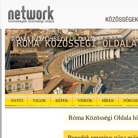
RÓMA KÖZÖSSÉGI OLDALA
NYITÓ
TAGOK
KÉPEK
VIDEÓK
HÍREK
FÓRUM
Róma Közösségi Oldala hí
Benedek emeritus pápa máju