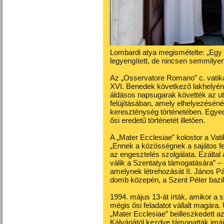
Lombardi atya megismételte: „Egy 
legyengített, de nincsen semmilye
Az „Osservatore Romano” c. vatikáni
XVI. Benedek következő lakhelyéne
áldásos napsugarak követték az ut
felújításában, amely elhelyezéséné
kereszténység történetében. Egyedü
ősi eredetű történetét illetően.
A „Mater Ecclesiae” kolostor a Vati
„Ennek a közösségnek a sajátos fel
az engesztelés szolgálata. Ezálta
válik a Szentatya támogatására” – 
amelynek létrehozását II. János Pál
domb közepén, a Szent Péter bazilik
1994. május 13-át írták, amikor a 
mégis ősi feladatot vállalt magára
„Mater Ecclesiae” beilleszkedett 
Kálváriától kezdve támogatták imá