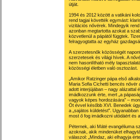
útját.
1994 és 2012 között a vatikáni kol
rend tagjai követték egymást: klar
vizitációs nővérek. Mindegyik ren
azonban megtartotta azokat a szab
közvetlenül a pápától függtek. Tize
felragyogtatta az egyház gazdagságá
A szerzetesnők közösségét napont
szerzetesek és világi hívek. A n
nem hasonlítható mély tapasztalatá
közösségi életben való osztozást.
„Amikor Ratzinger pápa első alkal
Maria Sofia Cichetti bencés nővé
adott interjújában – nagy alázattal
imádkozzunk érte, mert „a pápasá
vagyok képes hordozására” – mon
Öt évvel később XVI. Benedek úgy d
a „sajátos küldetést”. Ugyanabban 
most ő fog imádkozni utódáért és 
Péternek, aki Máté evangéliuma sze
azoknak, akik mindenüket elhagyt
válaszol: „Mindaz, aki elhagyja értem