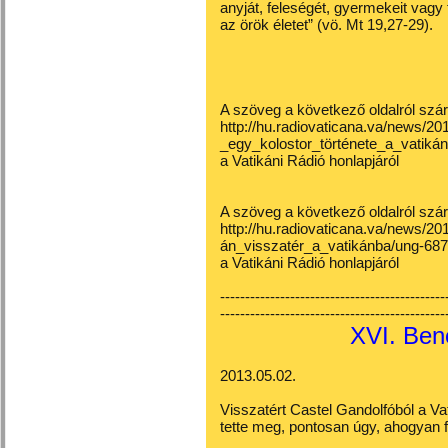
anyját, feleségét, gyermekeit vagy 
az örök életet” (vö. Mt 19,27-29).
A szöveg a következő oldalról szá
http://hu.radiovaticana.va/news/20
_egy_kolostor_története_a_vatiká
a Vatikáni Rádió honlapjáról
A szöveg a következő oldalról szá
http://hu.radiovaticana.va/news/
án_visszatér_a_vatikánba/ung-68
a Vatikáni Rádió honlapjáról
---------------------------------------------
---------------------------------------------
XVI. Ben
2013.05.02.
Visszatért Castel Gandolfóból a Va
tette meg, pontosan úgy, ahogyan 