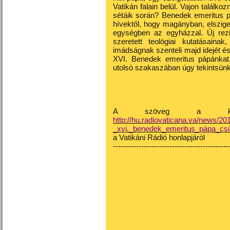
Vatikán falain belül. Vajon találk
sétáik során? Benedek emeritus p
hívektől, hogy magányban, elszige
egységben az egyházzal. Új rezi
szeretett teológiai kutatásain
imádságnak szenteli majd idejét és
XVI. Benedek emeritus pápánkat, 
utolsó szakaszában úgy tekintsünk
A szöveg a követk
http://hu.radiovaticana.va/news/2
_xvi._benedek_emeritus_pápa_csü
a Vatikáni Rádió honlapjáról
---------------------------------------------