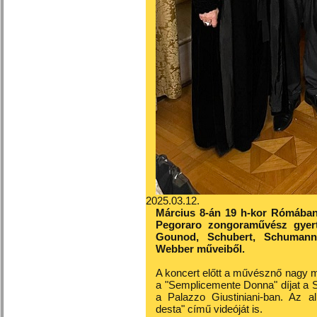
2025.03.12.
Március 8-án 19 h-kor Rómában a
Pegoraro zongoraművész gyert
Gounod, Schubert, Schumann,
Webber műveiből.
A koncert előtt a művésznő nagy m
a "Semplicemente Donna" díjat a 
a Palazzo Giustiniani-ban. Az al
desta" című videóját is.