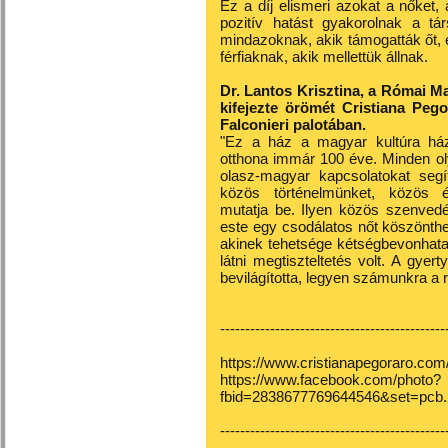
Ez a díj elismeri azokat a nőket,
pozitív hatást gyakorolnak a tá
mindazoknak, akik támogatták őt,
férfiaknak, akik mellettük állnak.
Dr. Lantos Krisztina, a Római 
kifejezte örömét Cristiana Peg
Falconieri palotában.
"Ez a ház a magyar kultúra háza
otthona immár 100 éve. Minden o
olasz-magyar kapcsolatokat segí
közös történelmünket, közös é
mutatja be. Ilyen közös szenved
este egy csodálatos nőt köszönth
akinek tehetsége kétségbevonhatatl
látni megtiszteltetés volt. A gye
bevilágította, legyen számunkra a 
---------------------------------------------
https://www.cristianapegoraro.com
https://www.facebook.com/photo?
fbid=2838677769644546&set=pcb
---------------------------------------------