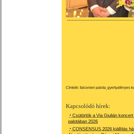
---------------------------------------------
Címkék:
falconieri palota
gyertyafényes k
Kapcsolódó hírek:
Csütörtök a Via Giulián koncer
palotában 2026
CONSENSUS 2026 kiállítás hár