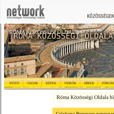
RÓMA KÖZÖSSÉGI OLDALA
NYITÓ
TAGOK
KÉPEK
VIDEÓK
HÍREK
FÓRUM
Róma Közösségi Oldala hí
Cristiana Pegoraro zongora