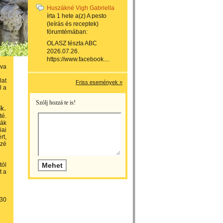
Huszákné Vigh Gabriella
írta
1 hete
a(z)
A pesto
(leírás és receptek)
fórumtémában:
OLASZ tészta ABC
2026.07.26.
https://www.facebook....
ova
lat
Friss események »
l a
Szólj hozzá te is!
k.
té.
rák
iai
rt,
özé
tól
t a
.30