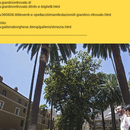
.giardinoritrovato.it/
.giardinoritrovato.it/info-e-biglietti.html
.060608.it/it/eventi-e-spettacoli/manifestazioni/il-giardino-ritrovato.html
lás:
w.galleriaborghese.it/eng/galleriaVenezia.html
---------------------------------------------------------------------------