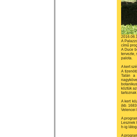
2016.06.
A Palazzo
című pro
A Duce bo
tervezte,
palota.
A kert sz
A tizenöt
Talán a 
nagykövet
botanikus
köztük a
tartozna
A kert kö
(kb. 1683
Velencei 
A program
Lesznek k
h-ig láto
A progra