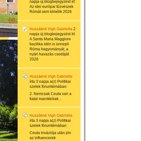
napja
új blogbejegyzést írt:
Az idei európai tűzvészek
Rómát sem kímélik 2026
Huszákné Vigh Gabriella
2
napja
új blogbejegyzést írt:
A Santa Maria Maggiore
bazilika idén is ünnepli
Róma hagyományát, a
nyári havazás csodáját
2026
Huszákné Vigh Gabriella
írta
3 napja
a(z)
Politikai
szelek
fórumtémában:
2. Nemcsak Ceuta van a
fiatal marokkóiak...
Huszákné Vigh Gabriella
írta
3 napja
a(z)
Politikai
szelek
fórumtémában:
Ceuta inváziója után jön
az influencerek