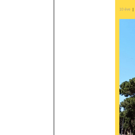
10 éve
|