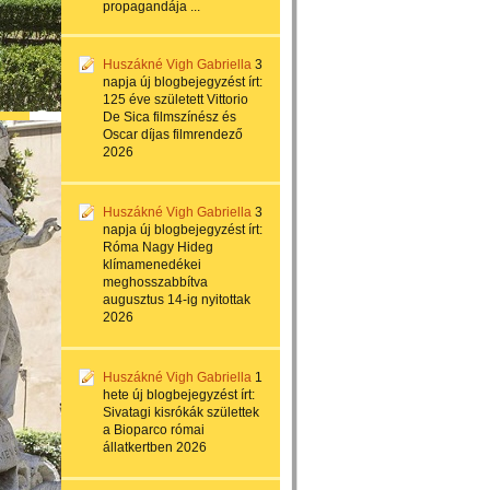
propagandája ...
Huszákné Vigh Gabriella
3
napja
új blogbejegyzést írt:
125 éve született Vittorio
De Sica filmszínész és
Oscar díjas filmrendező
2026
Huszákné Vigh Gabriella
3
napja
új blogbejegyzést írt:
Róma Nagy Hideg
klímamenedékei
meghosszabbítva
augusztus 14-ig nyitottak
2026
Huszákné Vigh Gabriella
1
hete
új blogbejegyzést írt:
Sivatagi kisrókák születtek
a Bioparco római
állatkertben 2026