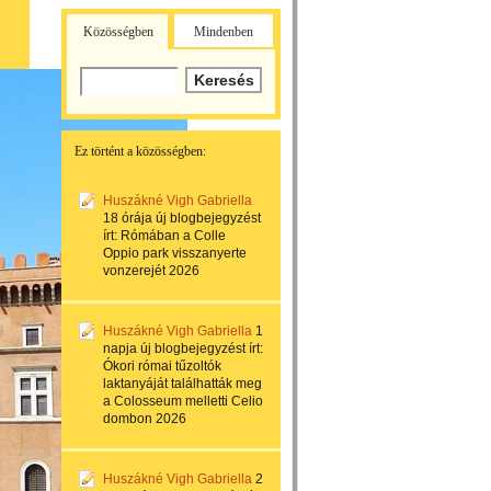
Közösségben
Mindenben
Ez történt a közösségben:
Huszákné Vigh Gabriella
18 órája
új blogbejegyzést
írt:
Rómában a Colle
Oppio park visszanyerte
vonzerejét 2026
Huszákné Vigh Gabriella
1
napja
új blogbejegyzést írt:
Ókori római tűzoltók
laktanyáját találhatták meg
a Colosseum melletti Celio
dombon 2026
Huszákné Vigh Gabriella
2