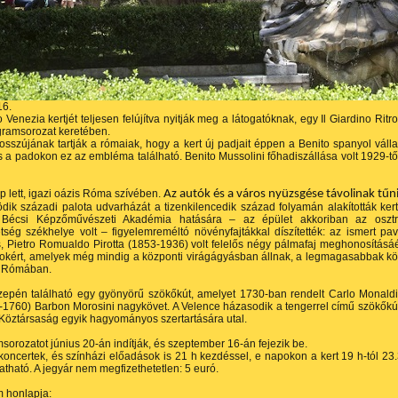
16.
 Venezia kertjét teljesen felújítva nyitják meg a látogatóknak, egy Il Giardino Ritr
gramsorozat keretében.
sszújának tartják a rómaiak, hogy a kert új padjait éppen a Benito spanyol válla
 s a padokon ez az embléma található. Benito Mussolini főhadiszállása volt 1929-tő
ép lett, igazi oázis Róma szívében.
Az autók és a város nyüzsgése távolinak tűni
ödik századi palota udvarházát a tizenkilencedik század folyamán alakították kert
Bécsi Képzőművészeti Akadémia hatására – az épület akkoriban az oszt
ség székhelye volt – figyelemreméltó növényfajtákkal díszítették: az ismert pav
, Pietro Romualdo Pirotta (1853-1936) volt felelős négy pálmafaj meghonosításáé
zokért, amelyek még mindig a központi virágágyásban állnak, a legmagasabbak k
k Rómában.
zepén található egy gyönyörű szökőkút, amelyet 1730-ban rendelt Carlo Monaldi
-1760) Barbon Morosini nagykövet. A Velence házasodik a tengerrel című szökőkú
Köztársaság egyik hagyományos szertartására utal.
sorozatot június 20-án indítják, és szeptember 16-án fejezik be.
oncertek, és színházi előadások is 21 h kezdéssel, e napokon a kert 19 h-tól 23
gatható. A jegyár nem megfizethetetlen: 5 euró.
m honlapja: