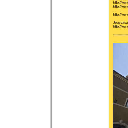
http://www
http://www
http://www
Jegyvásár
http://ww
-------------