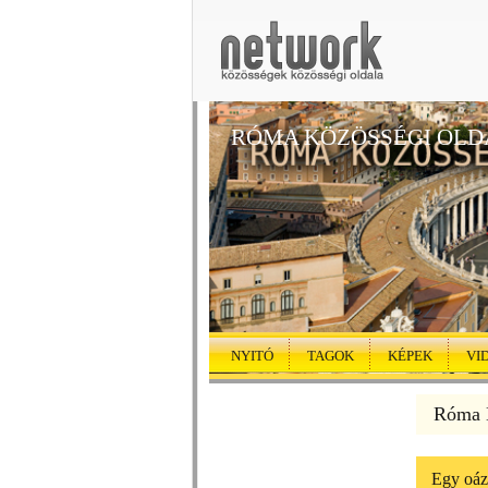
RÓMA KÖZÖSSÉGI OLD
NYITÓ
TAGOK
KÉPEK
VI
Róma K
Egy oáz