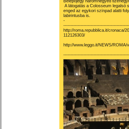
Belépőjegy háromnegyed tizenegyig
A látogatás a Colosseum legalsó sz
enged az egykori színpad alatti fol
labirintusba is.
-
---------------------------------------------
http://roma.repubblica.it/cronaca/
112126303/
http://www.leggo.it/NEWS/ROMA/vi
---------------------------------------------