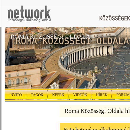
RÓMA KÖZÖSSÉGI OLDALA
NYITÓ
TAGOK
KÉPEK
VIDEÓK
HÍREK
FÓRUM
Róma Közösségi Oldala hí
Este heti négy alkalommal 