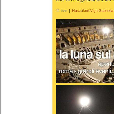
11 éve
|
Huszákné Vigh Gabriella