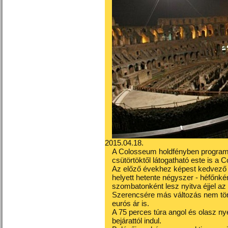
2015.04.18.
A Colosseum holdfényben program 20
csütörtöktől látogatható este is a
Az előző évekhez képest kedvező v
helyett hetente négyszer - héfőnké
szombatonként lesz nyitva éjjel az
Szerencsére más változás nem törté
eurós ár is.
A 75 perces túra angol és olasz n
bejárattól indul.