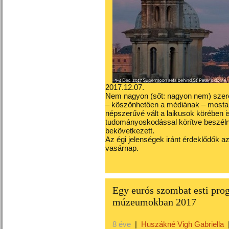
2017.12.07.
Nem nagyon (sőt: nagyon nem) szeret
– köszönhetően a médiának – mostanr
népszerűvé vált a laikusok körében is
tudományoskodással körítve beszélni 
bekövetkezett.
Az égi jelenségek iránt érdeklődők a
vasárnap.
Egy eurós szombat esti pro
múzeumokban 2017
8 éve
|
Huszákné Vigh Gabriella