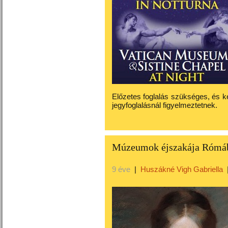
Előzetes foglalás szükséges, és k
jegyfoglalásnál figyelmeztetnek.
Múzeumok éjszakája Rómá
9 éve
|
Huszákné Vigh Gabriella