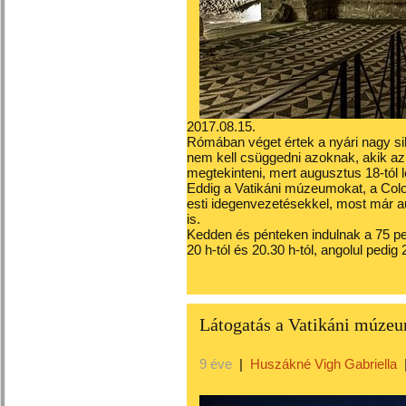
2017.08.15.
Rómában véget értek a nyári nagy si
nem kell csüggedni azoknak, akik az
megtekinteni, mert augusztus 18-tól l
Eddig a Vatikáni múzeumokat, a Col
esti idegenvezetésekkel, most már au
is.
Kedden és pénteken indulnak a 75 pe
20 h-tól és 20.30 h-tól, angolul pedig
Látogatás a Vatikáni múzeu
9 éve
|
Huszákné Vigh Gabriella