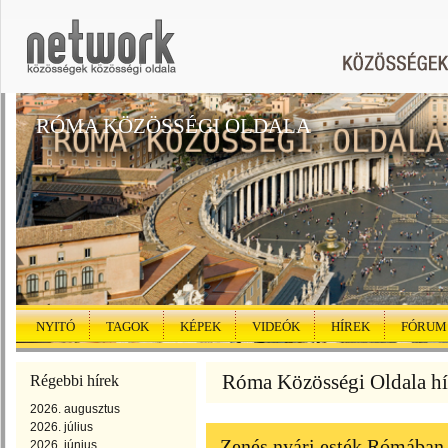
RÓMA KÖZÖSSÉGI OLDALA
NYITÓ
TAGOK
KÉPEK
VIDEÓK
HÍREK
FÓRUM
Róma Közösségi Oldala hír
Régebbi hírek
2026. augusztus
2026. július
Zenés nyári esték Rómában
2026. június