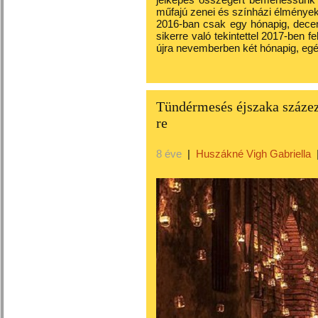
műfajú zenei és színházi élménye
2016-ban csak egy hónapig, decem
sikerre való tekintettel 2017-ben 
újra nevemberben két hónapig, eg
Tündérmesés éjszaka száze
re
8 éve
|
Huszákné Vigh Gabriella