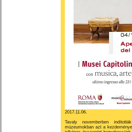
2017.11.06.
Tavaly novemberben indítottá
múzeumokban azt a kezdeményez
jelképes összegért bemehessünk 