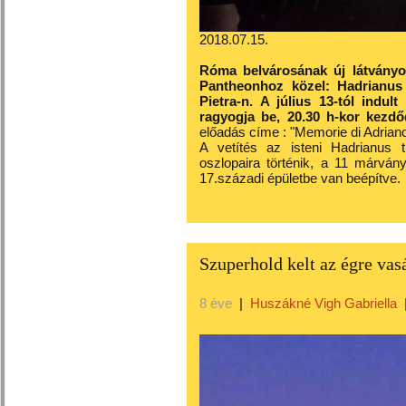
2018.07.15.
Róma belvárosának új látványo
Pantheonhoz közel: Hadrianus
Pietra-n. A július 13-tól indu
ragyogja be, 20.30 h-kor kezdő
előadás címe : "Memorie di Adriano
A vetítés az isteni Hadrianus ti
oszlopaira történik, a 11 márván
17.századi épületbe van beépítve.
Szuperhold kelt az égre va
8 éve
|
Huszákné Vigh Gabriella