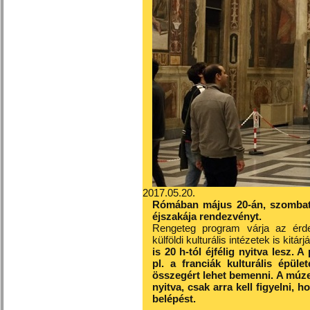
2017.05.20.
Rómában május 20-án, szombat
éjszakája rendezvényt.
Rengeteg program várja az érdek
külföldi kulturális intézetek is kitár
is 20 h-tól éjfélig nyitva lesz. 
pl. a franciák kulturális épüle
összegért lehet bemenni. A múzeu
nyitva, csak arra kell figyelni, 
belépést.