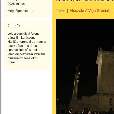
2026. május
7 éve
|
Huszákné Vigh Gabriella
Még régebbiek
Címkék
colosseum
divat
ferenc
pápa
film
karácsony
kiállítás
koronavírus
magyar
olasz
pápa
rma
róma
spanyol lépcső
street art
vatikán
templom
vatikáni
múzeumok
zene
ókor
ünnep