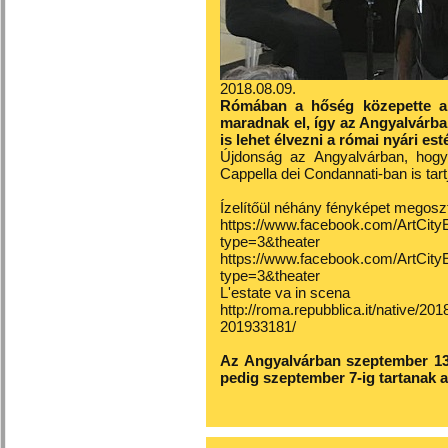
2018.08.09.
Rómában a hőség közepette a
maradnak el, így az Angyalvárb
is lehet élvezni a római nyári es
Újdonság az Angyalvárban, hogy
Cappella dei Condannati-ban is tart
Ízelítőül néhány fényképet megosz
https://www.facebook.com/ArtCit
type=3&theater
https://www.facebook.com/ArtCit
type=3&theater
L'estate va in scena
http://roma.repubblica.it/native/2
201933181/
Az Angyalvárban szeptember 13
pedig szeptember 7-ig tartanak 