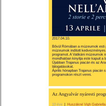
2017.04.10.
Bővül Rómában a múzeumok esti p
múzeumok indított kedvezményes, 1
programot. A Vatikáni múzeumok i
mondhatóan kinyitja este kapuit a lá
Újabban Trajanus piacán és az Ara
látogatásokat.
Április hónapban Trajanus piacán 
programokon részt venni.
Az Angyalvár nyáresti prog
10 éve
|
Huszákné Vigh Gabriella