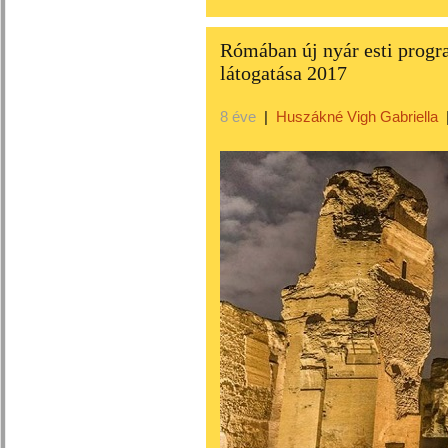
Rómában új nyár esti progr
látogatása 2017
8 éve
|
Huszákné Vigh Gabriella