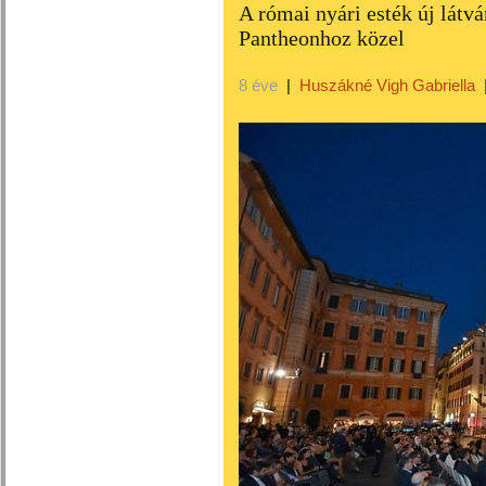
A római nyári esték új látv
Pantheonhoz közel
8 éve
|
Huszákné Vigh Gabriella