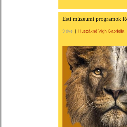
Esti múzeumi programok 
9 éve
|
Huszákné Vigh Gabriella