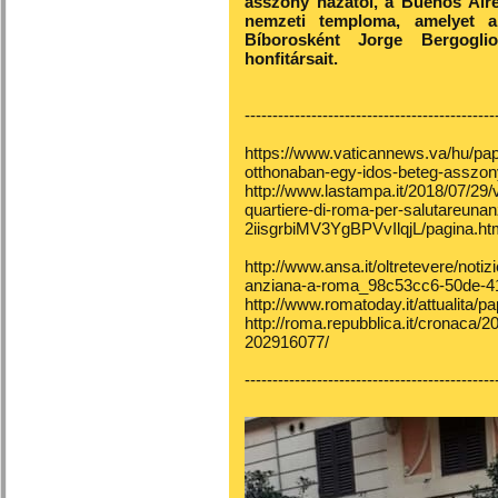
asszony házától, a Buenos Aire
nemzeti temploma, amelyet a
Bíborosként Jorge Bergoglio
honfitársait.
---------------------------------------------
https://www.vaticannews.va/hu/pap
otthonaban-egy-idos-beteg-asszon
http://www.lastampa.it/2018/07/29/
quartiere-di-roma-per-salutareunan
2iisgrbiMV3YgBPVvIlqjL/pagina.ht
http://www.ansa.it/oltretevere/noti
anziana-a-roma_98c53cc6-50de-4
http://www.romatoday.it/attualita/p
http://roma.repubblica.it/cronaca
202916077/
---------------------------------------------