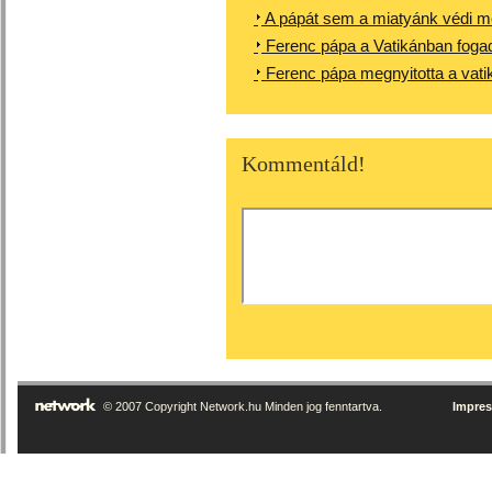
A pápát sem a miatyánk védi m
Ferenc pápa a Vatikánban fogad
Ferenc pápa megnyitotta a vatik
Kommentáld!
© 2007 Copyright Network.hu Minden jog fenntartva.
Impre