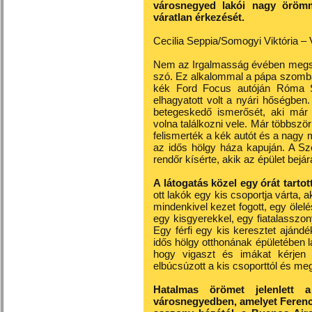
városnegyed lakói nagy örömm
váratlan érkezését.
Cecilia Seppia/Somogyi Viktória – 
Nem az Irgalmasság évében megszo
szó. Ez alkalommal a pápa szomba
kék Ford Focus autóján Róma Sa
elhagyatott volt a nyári hőségben
betegeskedő ismerősét, aki már n
volna találkozni vele. Már többszö
felismerték a kék autót és a nagy 
az idős hölgy háza kapuján. A Sze
rendőr kísérte, akik az épület bejár
A látogatás közel egy órát tartott
ott lakók egy kis csoportja várta, 
mindenkivel kezet fogott, egy ölelé
egy kisgyerekkel, egy fiatalasszo
Egy férfi egy kis keresztet ajánd
idős hölgy otthonának épületében lak
hogy vigaszt és imákat kérjen 
elbúcsúzott a kis csoporttól és meg
Hatalmas örömet jelenlett 
városnegyedben, amelyet Ferenc 