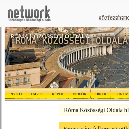
RÓMA KÖZÖSSÉGI OLDALA
NYITÓ
TAGOK
KÉPEK
VIDEÓK
HÍREK
FÓRUM
Róma Közösségi Oldala hí
Ferenc pápa felkeresett ott