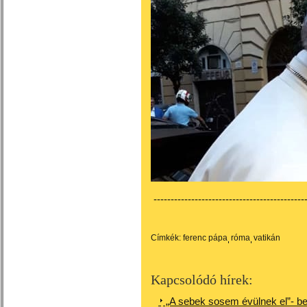
---------------------------------------------
Címkék:
ferenc pápa
róma
vatikán
Kapcsolódó hírek:
„A sebek sosem évülnek el”- be