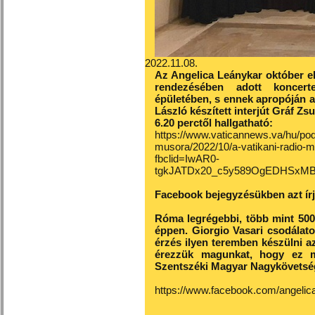
2022.11.08.
Az Angelica Leánykar október e
rendezésében adott koncer
épületében, s ennek apropóján a 
László készített interjút Gráf Z
6.20 perctől hallgatható:
https://www.vaticannews.va/hu/po
musora/2022/10/a-vatikani-radio-
fbclid=IwAR0-
tgkJATDx20_c5y589OgEDHSxMB
Facebook bejegyzésükben azt írj
Róma legrégebbi, több mint 500
éppen. Giorgio Vasari csodálato
érzés ilyen teremben készülni a
érezzük magunkat, hogy ez m
Szentszéki Magyar Nagykövetsé
https://www.facebook.com/angelic