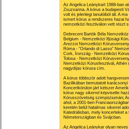
Az Angelica Leánykart 1988-ban ala
Zsuzsanna. A kórus a budapesti V
volt és jelenlegi tanulóiból áll. A 
ismert kórus a rendszeres hazai 
nemzetközi fesztiválon vett részt s
Debreceni Bartók Béla Nemzetközi 
Belgium - Nemzetközi Ifjúsági Kóru
Arezzoi Nemzetközi Kórusverseny I
Róma - "Orlando di Lasso" Nemzetk
Cork, Írország - Nemzetközi Kóru
Tolosa - Nemzetközi Kórusverseny I
Nemzetközi Kórusfesztivál, Athén (
nagydíjas kórusa cím.
A kórus többször adott hangversen
Bazilikában bemutatott karácsonyi
Koncertkörúton járt kétszer Ameri
kórus nagy sikerrel képviselte ha
Kórusszövetség szimpóziumán; Aus
ahol, a 2001-ben Franciaországba
keretén belül hatalmas sikerrel ad
Katedrálisban, mely koncerteket a f
Németországban és Svájcban.
Az Angelica Leánykar olyan neves 