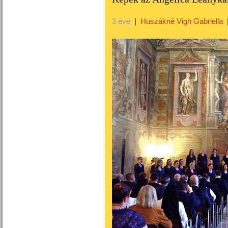
3 éve
|
Huszákné Vigh Gabriella