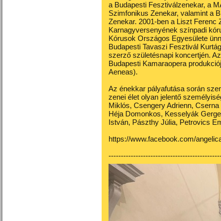
a Budapesti Fesztiválzenekar, a M
Szimfonikus Zenekar, valamint a 
Zenekar. 2001-ben a Liszt Feren
Karnagyversenyének színpadi kórus
Kórusok Országos Egyesülete ünn
Budapesti Tavaszi Fesztivál Kurtá
szerző születésnapi koncertjén. Az
Budapesti Kamaraopera produkciójá
Aeneas).
Az énekkar pályafutása során szemé
zenei élet olyan jelentő személyis
Miklós, Csengery Adrienn, Cserna 
Héja Domonkos, Kesselyák Gergely
István, Pászthy Júlia, Petrovics E
https://www.facebook.com/angelic
---------------------------------------------