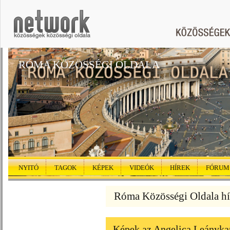
RÓMA KÖZÖSSÉGI OLDALA
NYITÓ
TAGOK
KÉPEK
VIDEÓK
HÍREK
FÓRUM
Róma Közösségi Oldala hí
Képek az Angelica Leányka