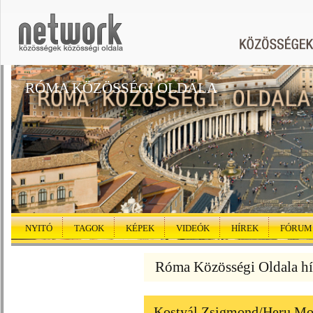
RÓMA KÖZÖSSÉGI OLDALA
NYITÓ
TAGOK
KÉPEK
VIDEÓK
HÍREK
FÓRUM
Róma Közösségi Oldala hí
Kostyál Zsigmond/Heru Mor