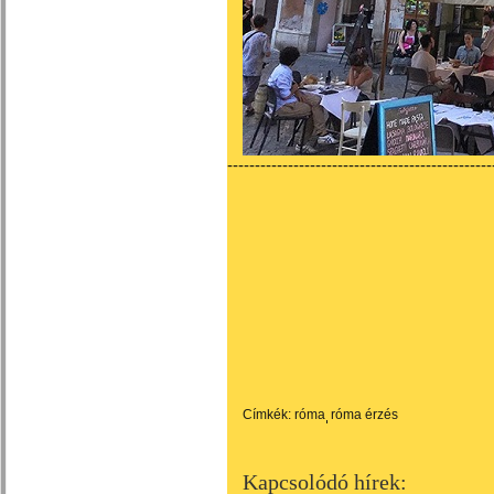
------------------------------------------------
Címkék:
róma
róma érzés
Kapcsolódó hírek: