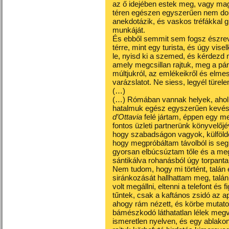
az ő idejében estek meg, vagy mag
téren egészen egyszerűen nem dolg
anekdotázik, és vaskos tréfákkal 
munkáját.
És ebből semmit sem fogsz észreve
térre, mint egy turista, és úgy vise
le, nyisd ki a szemed, és kérdezd 
amely megcsillan rajtuk, meg a p
múltjukról, az emlékeikről és elme
varázslatot. Ne siess, legyél türel
(…)
(…) Rómában vannak helyek, ahol a
hatalmuk egész egyszerűen kevé
d’Ottavia
felé jártam, éppen egy m
fontos üzleti partnerünk könyvelőj
hogy szabadságon vagyok, külföldön
hogy megpróbáltam távolból is segí
gyorsan elbúcsúztam tőle és a megb
sántikálva rohanásból úgy torpant
Nem tudom, hogy mi történt, talán
siránkozását hallhattam meg, talá
volt megállni, eltenni a telefont és
tűntek, csak a kaftános zsidó az 
ahogy rám nézett, és körbe mutato
bámészkodó láthatatlan lélek megvo
ismeretlen nyelven, és egy ablakon 