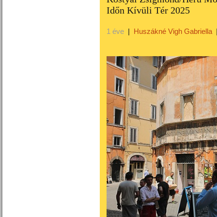
Időn Kívüli Tér 2025
1 éve
|
Huszákné Vigh Gabriella