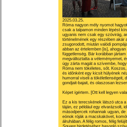
2025.03.25.
Róma nagyon mély nyomot hagyott
csak a talpamon minden lépést kí
ugyanis nem csak egy szóvirág, a
történelmének egy részében akár a
zsugorodott, miután valódi pompája
abban az értelemben [is], ahogyan a
függetlenség. Bár korábban jártam
megváltoztatta a véleményemet, és
úgy zárta magát a szívembe, hogy 
Róma nem tökéletes, sőt. Koszos, 
és időnként egy kicsit hülyének n
humorral viseli a tökéletlenségeit
gondjait-bajait, és olaszosan lezse
Képet ígértem. [Ott kell legyen valah
Ez a kis terecskének látszó utca 
táján, ez például egy elvarázsolt, idő
másodpercek rohannak ugyan, de 
eónok róják a macskakövet, komót
álruhában. A félig romos, félig felúj
Square
hirdetéséhez hasonló szöve