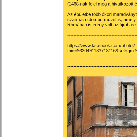
(1468-nak felel meg a hivatkozott é
Az épületbe több ókori maradványt 
származó domborművet is, amely egy
Rómában is erény volt az újrahasz
---------------------------------------------
https://www.facebook.com/photo?
fbid=9330491183713116&set=gm.
---------------------------------------------