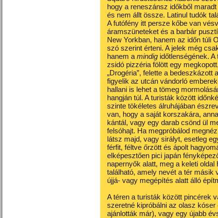
hogy a reneszánsz időkből maradt
és nem állt össze. Latinul tudók ta
A futófény itt persze kőbe van vésve
áramszüneteket és a barbár pusztít
New Yorkban, hanem az időn túli O
szó szerint érteni. A jelek még cs
hanem a
mindig
időtlenségének. A 
zsidó pizzéria fölött egy megkopott,
„Drogéria”, felette a bedeszkázott
figyelik az utcán vándorló embereke
hallani is lehet a tömeg mormolá
hangján túl. A turisták között időn
szinte tökéletes álruhájában észrev
van, hogy a saját korszakára, ann
kántál, vagy egy darab csönd ül 
felsóhajt. Ha megpróbálod megnézn
látsz majd, vagy sirályt, esetleg
férfit, féltve őrzött és ápolt hagy
elképesztően pici japán fényképez
napernyők alatt, meg a keleti oldal
található, amely nevét a tér másik 
újjá- vagy megépítés alatt álló épí
A téren a turisták között pincérek
szeretné kipróbálni az olasz kóser é
ajánlották már), vagy egy újabb év