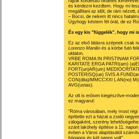
rajtuk körbefutó hirdetés kimerev
és kérdezni kezdtem. Hogy mi lesz
megállítani az időt, de rám nézett, 
– Bocsi, de nekem itt nincs hatal
Úgyhogy késtem fél órát, de ez 
És egy kis "függelék", hogy mi is 
Ez az első látásra szépnek csak 
Lorenzo Manilio
és a körbe futó fel
oldalon.
VRBE ROMA IN PRISTINAM FOR
KARITATE ERGA PATRI(am) (a
FORT(un)AR(um) MEDIOCRITATE
POSTERISQ(ue) SVIS A FUND(amen
CON(dita)/MMCCXXI L AN(no) M(ense
AVG(ustas).
Az ott is erősen kiegészítve-moder
ez magyarul:
"Róma városában, mely most régi f
építtette ezt a házat a zsidó negye
zálogaként, szerény lehetőségeihe
szánt lakóhely építése a 11. napo
évben a Város alapításától számít
hónapos és két napos volt"