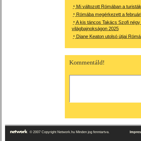
Mi változott Rómában a turistá
Rómába megérkezett a februári mi
A kis táncos Takács Szofi nég
világbajnokságon 2025
Diane Keaton utolsó útjai Róm
Kommentáld!
© 2007 Copyright Network.hu Minden jog fenntartva.
Impre