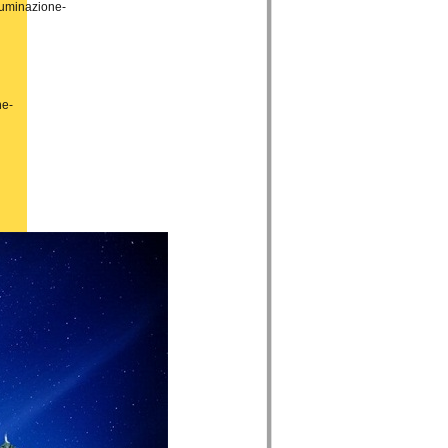
luminazione-
ne-