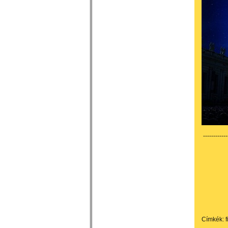
------------
Címkék:
f