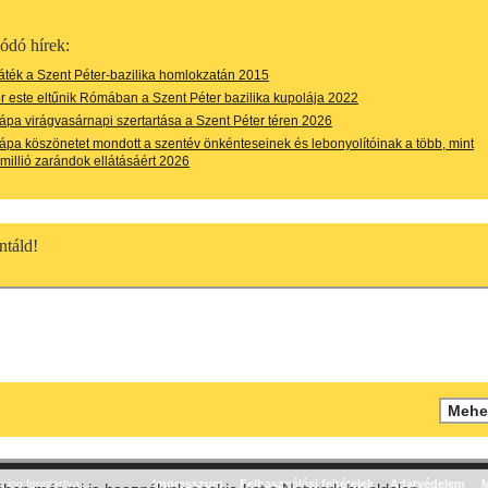
ódó hírek:
ték a Szent Péter-bazilika homlokzatán 2015
 este eltűnik Rómában a Szent Péter bazilika kupolája 2022
pa virágvasárnapi szertartása a Szent Péter téren 2026
pa köszönetet mondott a szentév önkénteseinek és lebonyolítóinak a több, mint
millió zarándok ellátásáért 2026
táld!
jog fenntartva.
Impresszum
Felhasználási feltételek
Adatvédelem
M