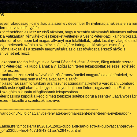
05.
Legyen világosság!) címet kapta a szentév december 8-i nyitónapjának estéjén a ró
téren tervezett fényjáték.
 történetében ez lesz az első alkalom, hogy a szentév alkalmából látványos műsor
 a Vatikánban: fényjátékot és képeket vetítenek a Szent Péter-bazilika homlokzatá
ter térrel szemben két magas állványt már felállítottak, rajtuk tucatnyi világítótesttel
eglepetésnek szánta a szentév első estéjére tartogatott látványos eseményt,
óma lakosai és a szentév megnyitására az olasz fővárosba érkező hívők is
n vehetnek részt.
zonban rögtön felfigyeltek a Szent Péter téri készülődésre, főleg miután szerda
ent Péter-bazilika kupolájának a világítását hirtelen lekapcsolták és ezzel sötétség
ér jó részére.
Lombardi szentszéki szóvivő először áramszünettel magyarázta a történteket, ez
nem győzte meg sem a rómaiakat, sem a sajtót.
ritkaságnak számító vatikáni áramszünet aggodalmat keltett a városban, Lombardi
örtök este végül elárulta, hogy semmilyen baj nem történt, egyszerűen a Fiat lux
t szolgálta a kupola világításának lekapcsolása.
éter bazilika kupolája keddig még többször sötétbe borul a szentévi „látványosság”
ésére – közölte a szentszéki szóvivő.
---------------------------------------------------------------------------------
gyaridok.hu/kulfold/latvanyos-fenyjatek-a-romai-szent-peter-teren-a-nyitonapon-
w.ansa.it/sito/notizie/flash/2015/12/02/-cupola-di-san-pietro-al-buiovaticanoprove-
-_04a330bb-4ec4-467d-8f43-11ae7c2947d5.html