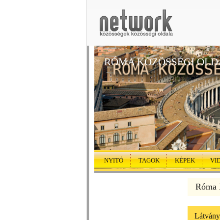
RÓMA KÖZÖSSÉGI OLD
NYITÓ
TAGOK
KÉPEK
VI
Róma K
Látvány