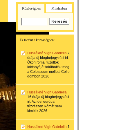
Közösségben
Mindenben
Ez történt a közösségben:
Huszákné Vigh Gabriella
7
órája
új blogbejegyzést írt:
Ókori római tűzoltók
laktanyáját találhatták meg
a Colosseum melletti Celio
dombon 2026
Huszákné Vigh Gabriella
16 órája
új blogbejegyzést
írt:
Az idei európai
tűzvészek Rómát sem
kímélik 2026
Huszákné Vigh Gabriella
1