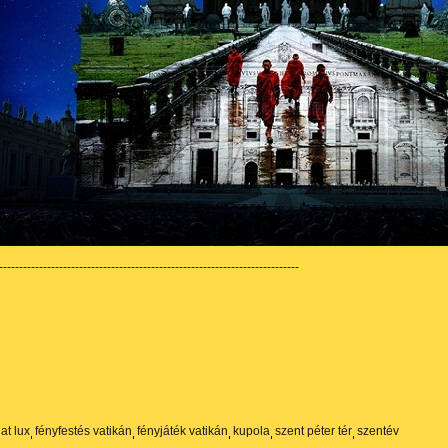
---------------------------------------------------------------------------
iat lux
fényfestés vatikán
fényjáték vatikán
kupola
szent péter tér
szentév