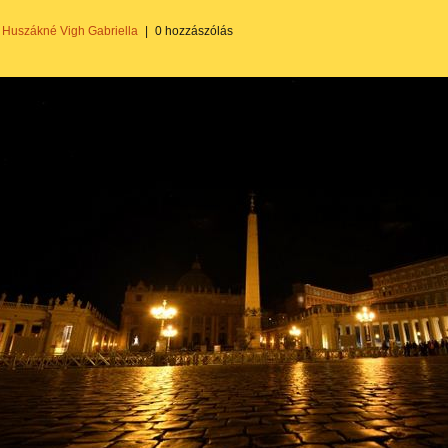
Huszákné Vigh Gabriella
|
0 hozzászólás