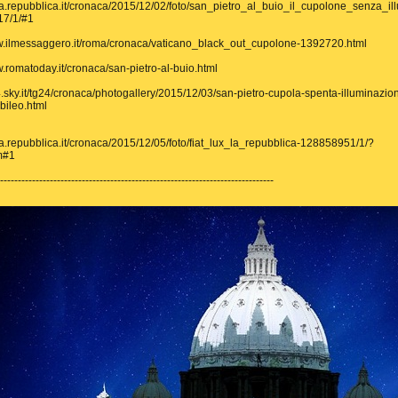
ma.repubblica.it/cronaca/2015/12/02/foto/san_pietro_al_buio_il_cupolone_senza_il
7/1/#1
ww.ilmessaggero.it/roma/cronaca/vaticano_black_out_cupolone-1392720.html
w.romatoday.it/cronaca/san-pietro-al-buio.html
24.sky.it/tg24/cronaca/photogallery/2015/12/03/san-pietro-cupola-spenta-illuminazio
bileo.html
ma.repubblica.it/cronaca/2015/12/05/foto/fiat_lux_la_repubblica-128858951/1/?
m#1
------------------------------------------------------------------------------