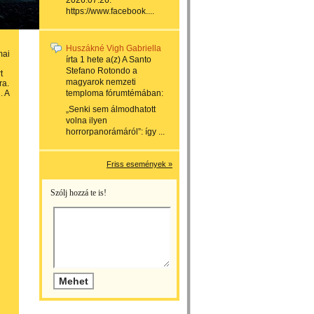
2026.07.26.
https://www.facebook....
Huszákné Vigh Gabriella
mai
írta
1 hete
a(z)
A Santo
Stefano Rotondo a
t
magyarok nemzeti
ra.
. A
temploma
fórumtémában:
„Senki sem álmodhatott
volna ilyen
horrorpanorámáról”: így ...
Friss események »
Szólj hozzá te is!