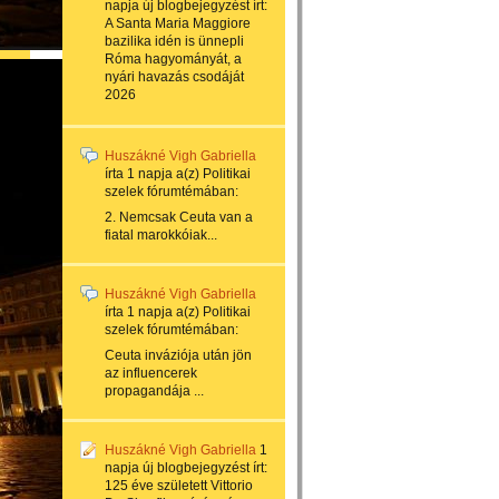
napja
új blogbejegyzést írt:
A Santa Maria Maggiore
bazilika idén is ünnepli
Róma hagyományát, a
nyári havazás csodáját
2026
Huszákné Vigh Gabriella
írta
1 napja
a(z)
Politikai
szelek
fórumtémában:
2. Nemcsak Ceuta van a
fiatal marokkóiak...
Huszákné Vigh Gabriella
írta
1 napja
a(z)
Politikai
szelek
fórumtémában:
Ceuta inváziója után jön
az influencerek
propagandája ...
Huszákné Vigh Gabriella
1
napja
új blogbejegyzést írt:
125 éve született Vittorio