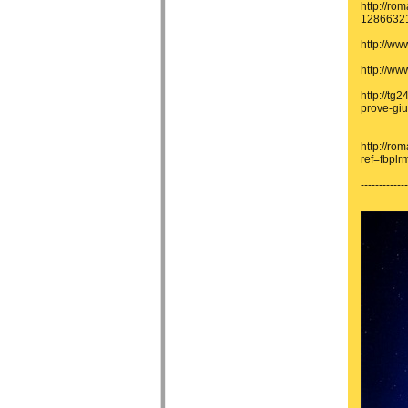
http://ro
12866321
http://w
http://ww
http://tg
prove-giu
http://ro
ref=fbplr
------------