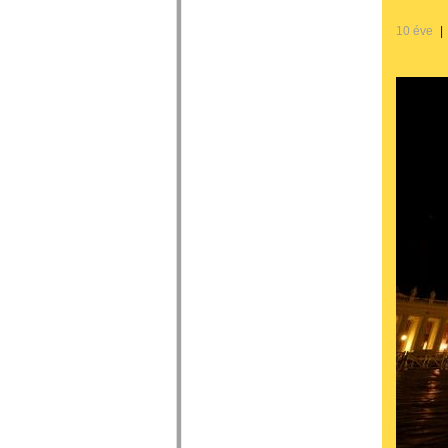
10 éve
|