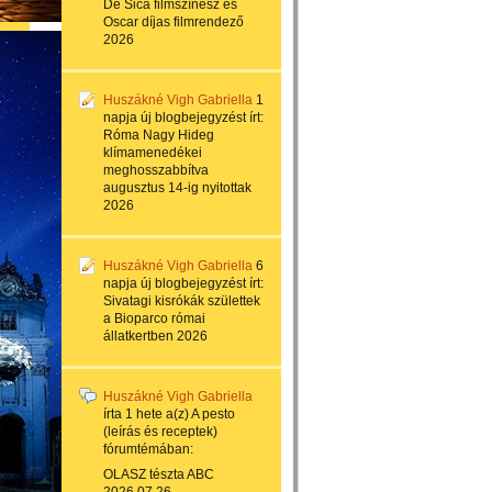
De Sica filmszínész és
Oscar díjas filmrendező
2026
Huszákné Vigh Gabriella
1
napja
új blogbejegyzést írt:
Róma Nagy Hideg
klímamenedékei
meghosszabbítva
augusztus 14-ig nyitottak
2026
Huszákné Vigh Gabriella
6
napja
új blogbejegyzést írt:
Sivatagi kisrókák születtek
a Bioparco római
állatkertben 2026
Huszákné Vigh Gabriella
írta
1 hete
a(z)
A pesto
(leírás és receptek)
fórumtémában:
OLASZ tészta ABC