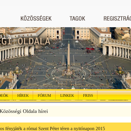
ALA
DEÓK
HÍREK
FÓRUM
LINKEK
FRISS
özösségi Oldala hírei
os fényjáték a római Szent Péter téren a nyitónapon 2015