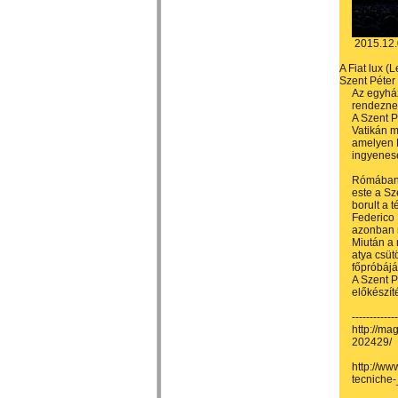
2015.12.
A Fiat lux (
Szent Péter 
Az egyház
rendeznek
A Szent Pé
Vatikán m
amelyen R
ingyenese
Rómában a
este a Sz
borult a t
Federico 
azonban 
Miután a 
atya csüt
főpróbájá
A Szent P
előkészít
------------
http://ma
202429/
http://ww
tecniche