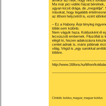
amikor azt hitte, hogy nincs tovább,
Ma már pici vidéki házat bérelnek, 
ugyan kicsit drága, de „megoldja”. 
írásokat, hogy legalább értelmesn
az itthoni helyzetről is, ezért időn
– Ez a Habony Árpi tényleg ingyené
többi sem különb.
Nem vágyik haza. Koldusként él e
lecsúszott embernek. Filozófiát is k
elégít ki, hiszen adakozásra készt
centet adnak is, máris jobbnak érz
világ. Végül is „egy sarokkal arré
többre.
---------------------------------------------
http://www.168ora.hu/itthon/koldu
---------------------------------------------
Címkék:
koldus
magyar
magyar koldus