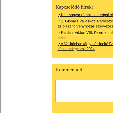
Kapcsolódó hírek:
Két magyar római az európai ró
2. Globális Vallásközi Párbeszé
az olasz törvényhozás szervez
Kanász Viktor: VIII. Kelemen 
2025
A Vatikánban tárgyaló Hankó B
díszvendége volt 2024
Kommentáld!