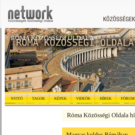
RÓMA KÖZÖSSÉGI OLDALA
NYITÓ
TAGOK
KÉPEK
VIDEÓK
HÍREK
FÓRUM
Róma Közösségi Oldala hí
Magyar koldus Rómában