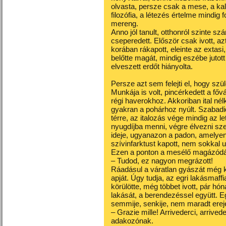
olvasta, persze csak a mese, a kal
filozófia, a létezés értelme mindig 
mereng.
Anno jól tanult, otthonról szinte sz
cseperedett. Először csak ivott, az
korában rákapott, eleinte az extasi,
belőtte magát, mindig eszébe jutot
elveszett erdőt hiányolta.
Persze azt sem felejti el, hogy szül
Munkája is volt, pincérkedett a f
régi haverokhoz. Akkoriban ital né
gyakran a pohárhoz nyúlt. Szabadid
térre, az italozás vége mindig az l
nyugdíjba menni, végre élvezni szer
ideje, ugyanazon a padon, amelyen é
szívinfarktust kapott, nem sokkal 
Ezen a ponton a mesélő magázódás
– Tudod, ez nagyon megrázott!
Ráadásul a váratlan gyászát még k
apját. Úgy tudja, az egri lakásmaffia
körülötte, még többet ivott, pár hón
lakását, a berendezéssel együtt. 
semmije, senkije, nem maradt ereje
– Grazie mille! Arrivederci, arrive
adakozónak.