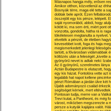
Másnapos hangja mély, erősen resz
Amikor otthon, közvetlenül az éhhal
Bosnyák térre, maga elé tette a sap
dobtak bele aprót. Ezen felbátorod
összejött egy kis pénze, lelépett.
saját nyomorából, abból, hogy alul
kötött ki, ma sem érti, miért pont ot
vonzotta, gondolta, hátha rá is raga
tökéletesen megtanulta a nyelvet. 
elvették a pénzét, de életben hagyt
kevesebbet ivott, foga és haja meg
megismerkedett jelenlegi feleségéve
tartott, a fővárosban vidámabbak
költözés után a feleségét „kivette 
gyönyörű nevet is adtak neki: Iza
Az ő gyönyörű, szerelmetes lánya 
Aztán Budapestre is elutazott, hog
egy kis házat. Fontolóra vette azt i
legalább hat napot kellene pincérk
pénzt Rómában a járdán ülve két 
Újabb adományozó család érkezik
segítséget kérnek, mert eltévedtek
Pontosan tudja, merre van a Vatik
Trevi kutat, a Pantheont, és még f
várost, miközben megszerezte a 
persze a kutyák kajájára valót. Há