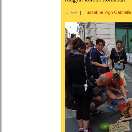
11 éve
|
Huszákné Vigh Gabriella