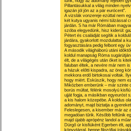
tűrik, hogy az adomány fejében gy
Pillantásukkal a világ minden nyel
igazán jól jön az a pár eurócent”.
A vizslák vonzereje ezúttal nem egy
két kutya ugyanis némi túlzással c
járdán. S ha már Rómában magyar v
szóba elegyedünk, hisz kiderül: g
Pétert és családját segítik a koldul
járdára, gyakorlott mozdulattal a ku
fogyasztására pedig felbont egy üv
A második világháború utáni időktő
koldul manapság Róma sugárútján.
élt, de a világégés után őket is kite
faluban éltek, a nevére már nem is
a házuk előtti kispadra, az öreg 
mekkora erdő birtokosai voltak. Ilye
hogy miért. Esküszik, hogy nem ez
Miközben emberünk – már szinte ol
borús múltat, félénk mosolyú kisfi
ujját fogja, a másikban egyeuróst 
a kis halom közepébe. A koldus ol
adományt, majd biztatja a gyereke
Feleslegesen, a kisember már az al
megadóan tűrik. Később feltűnik eg
majd újabb aprópénz landol a műa
Dürgő úr kisfiúként Egerben élt, ap
könyvtárral, benne filozófiai íráso