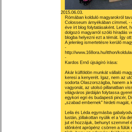
2015.06.03.
Rómában kolduló magyarokról tava
Colosseum árnyékában címmel, -
éve írt blog folytatásaként. Lehet
dolgozó magyarról szóló híradás 
blogba helyezni ezt a témát. Így ot
A jelenleg ismertetésre kerülő ma
-
http://www.168ora.hu/itthon/koldu
-
Kardos Ernő újságíró írása:
Akár külföldön munkát vállaló magy
keresi a kenyerét. Igaz, nem az utó
sodorta Olaszországba, hanem a k
vagyonát, az utolsó pillanatban vi
világváros járdáján folytassa gyere
egykori egri és budapesti pincér, 
„szabad embernek” hirdeti magát, 
Leila és Léda egymásba gabalyodva
lustán, jóllakottan nyúlik el a Via
jut el hozzájuk, behunyt szemmel 
időnként aprópénz csörren a fülük m