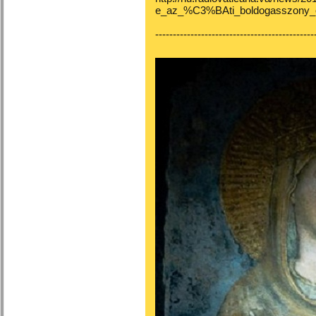
e_az_%C3%BAti_boldogasszony
---------------------------------------------