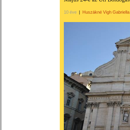
10 éve
|
Huszákné Vigh Gabriella