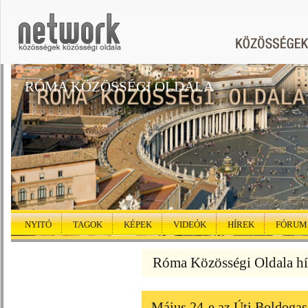
RÓMA KÖZÖSSÉGI OLDALA
NYITÓ
TAGOK
KÉPEK
VIDEÓK
HÍREK
FÓRUM
Róma Közösségi Oldala hí
Május 24-e az Úti Boldoga