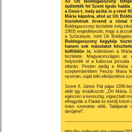
Az Úti Boldogasszony templo
építtették fel Szent Ignác halál
a Gesù-t, mely azóta is a rend f
Mária kápolna, ahol az Úti Bold
tiszteletnek örvend a római
Boldogasszony tisztelete még inká
1903) engedélyezte, hogy a jezsui
a Szűzanyát, mint Úti Boldogass
Boldogasszony kegykép tiszte
hanem sok másolatot készített
külföldön is,
különösen a Mária 
tisztelete. Magyarországon az
helyezték el a kalocsai jezsuita 
oltárán. Pesten pedig a Mária
szeptemberében Feszty Masa fes
nyomán, saját lelki elképzelése sz
Szent II. János Pál pápa 1995-b
előtt így imádkozott: „Óh Mária, Ú
egészen a keresztig, vigasztald 
elhagyták a Fiadat és kerülj köze
Isten szeretete előtt. Találjan
derűjére!”.
---------------------------------------------
http://hu.radiovaticana.va/news/