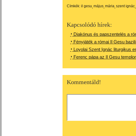
Címkék:
il gesu
május
mária
szent ignác
Kapcsolódó hírek:
Diakónus és papszentelés a ró
Fényjáték a római Il Gesu bazi
Loyolai Szent Ignác liturgiku
Ferenc pápa az Il Gesu templo
Kommentáld!