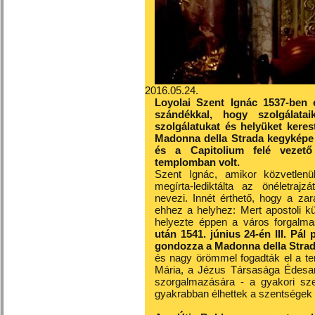
2016.05.24.
Loyolai Szent Ignác 1537-ben 
szándékkal, hogy szolgálatai
szolgálatukat és helyüket ker
Madonna della Strada kegyképe 
és a Capitolium felé vezető
templomban volt.
Szent Ignác, amikor közvetlenül
megírta-lediktálta az önéletraj
nevezi. Innét érthető, hogy a za
ehhez a helyhez: Mert apostoli k
helyezte éppen a város forgalm
után 1541. június 24-én III. Pál
gondozza a Madonna della Stra
és nagy örömmel fogadták el a t
Mária, a Jézus Társasága Édesany
szorgalmazására - a gyakori sze
gyakrabban élhettek a szentségek