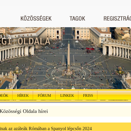
ALA
DEÓK
HÍREK
FÓRUM
LINKEK
FRISS
özösségi Oldala hírei
lnak az azáleák Rómában a Spanyol lépcsőn 2024