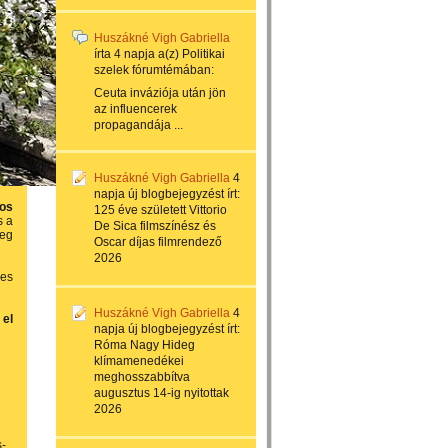
Huszákné Vigh Gabriella
írta
4 napja
a(z)
Politikai
szelek
fórumtémában:
Ceuta inváziója után jön
az influencerek
propagandája ...
Huszákné Vigh Gabriella
4
napja
új blogbejegyzést írt:
tos
125 éve született Vittorio
s a
De Sica filmszínész és
leg
Oscar díjas filmrendező
2026
pes
Huszákné Vigh Gabriella
4
 el
napja
új blogbejegyzést írt:
Róma Nagy Hideg
klímamenedékei
meghosszabbítva
augusztus 14-ig nyitottak
2026
s-