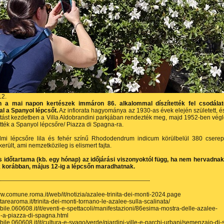
12.
a mai napon kertészek immáron 86. alkalommal díszítették fel csodála
al a Spanyol lépcsőt.
Az infiorata hagyománya az 1930-as évek elején született, é
lítást kezdetben a Villa Aldobrandini parkjában rendezték meg, majd 1952-ben vég
ették a Spanyol lépcsőre/ Piazza di Spagna-ra.
elmi lépcsőre lila és fehér színű Rhododendrum indicum körülbelül 380 csere
erült, ami nemzetközileg is elismert fajta.
ás időtartama (kb. egy hónap) az időjárási viszonyoktól függ, ha nem hervadnak
k korábban, május 12-ig a lépcsőn maradhatnak.
---------------------------------------------------------------------------
ww.comune.roma.it/web/it/notizia/azalee-trinita-dei-monti-2024.page
itarearoma.it/trinita-dei-monti-tornano-le-azalee-sulla-scalinata/
obile.060608.it/it/eventi-e-spettacoli/manifestazioni/86esima-mostra-delle-azalee-
e-a-piazza-di-spagna.html
obile.060608.it/it/cultura-e-svago/verde/giardini-ville-e-parchi-urbani/semenzaio-di-