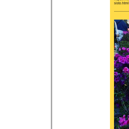
sisto.html
-------------