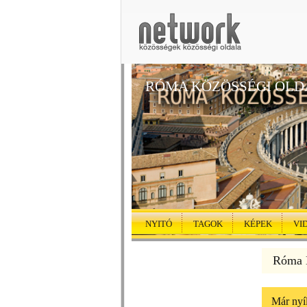
RÓMA KÖZÖSSÉGI OLD
NYITÓ
TAGOK
KÉPEK
VI
Róma K
Már nyí