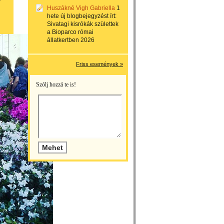
Huszákné Vigh Gabriella
1
hete
új blogbejegyzést írt:
Sivatagi kisrókák születtek
a Bioparco római
állatkertben 2026
Friss események »
Szólj hozzá te is!