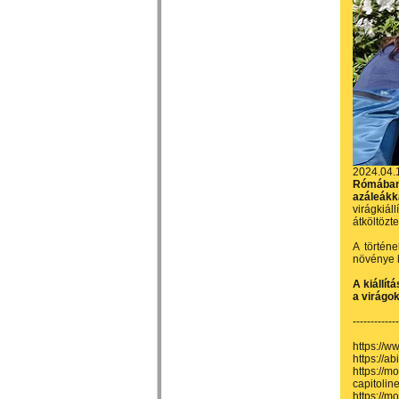
2024.04.
Rómában 
azáleákk
virágkiál
átköltözt
A történ
növénye k
A kiállít
a virágo
-------------
https://w
https://ab
https://m
capitolin
https://m