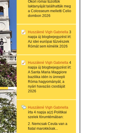
Ókori római tűzoltók
laktanyáját találhatták meg
a Colosseum melletti Celio
dombon 2026
Huszákné Vigh Gabriella
3
napja
új blogbejegyzést írt:
Az idei európai tűzvészek
Rómát sem kímélik 2026
Huszákné Vigh Gabriella
4
napja
új blogbejegyzést írt:
A Santa Maria Maggiore
bazilika idén is ünnepli
Róma hagyományát, a
nyári havazás csodáját
2026
Huszákné Vigh Gabriella
írta
4 napja
a(z)
Politikai
szelek
fórumtémában:
2. Nemcsak Ceuta van a
fiatal marokkóiak...