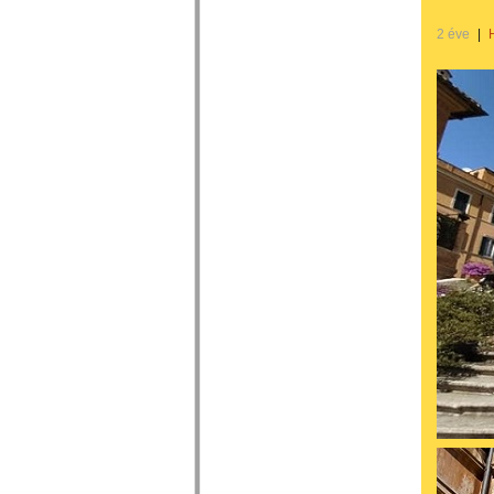
2 éve
|