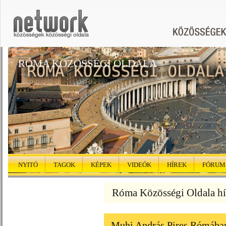
RÓMA KÖZÖSSÉGI OLDALA
NYITÓ
TAGOK
KÉPEK
VIDEÓK
HÍREK
FÓRUM
Róma Közösségi Oldala hí
Muhi András Pires Rómában 