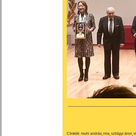
---------------------------------------------
Címkék:
muhi andrás
rma
szilágyi áron
v