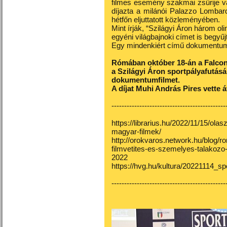
filmes esemény szakmai zsűrije va
díjazta a milánói Palazzo Lombar
hétfőn eljuttatott közleményében.
Mint írják, “Szilágyi Áron három ol
egyéni világbajnoki címet is begyűj
Egy mindenkiért című dokumentumfi
Rómában október 18-án a Falconie
a Szilágyi Áron sportpályafutás
dokumentumfilmet.
A díjat Muhi András Pires vette 
---------------------------------------------
https://librarius.hu/2022/11/15/olas
magyar-filmek/
http://orokvaros.network.hu/blog/r
filmvetites-es-szemelyes-talakozo-
2022
https://hvg.hu/kultura/20221114_s
---------------------------------------------