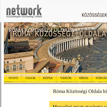
RÓMA KÖZÖSSÉGI OLDALA
NYITÓ
TAGOK
KÉPEK
VIDEÓK
HÍREK
FÓRUM
Róma Közösségi Oldala hí
Mussolini miatt utasította v