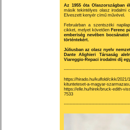
Az 1955 óta Olaszországban él
másik tekintélyes olasz irodalmi 
Elveszett kenyér című művével.
Februárban a szentszéki napila
cikket, melyet követően
Ferenc pá
emberiség nevében bocsánatot k
történtekért.
Júliusban az olasz nyelv nemzetk
Dante Alighieri Társaság ale
Viareggio-Repaci irodalmi díj egy
---------------------------------------------
https://hirado.hu/kulfold/cikk/2021/
kitunteteset-a-magyar-szarmazasu
https://elle.hu/hirek/bruck-edith-v
7533
---------------------------------------------