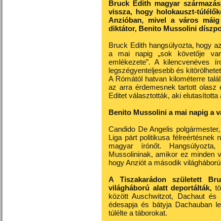
Bruck Edith magyar származású 
vissza, hogy holokauszt-túlélők
Anzióban, mivel a város máig
diktátor, Benito Mussolini díszpo
Bruck Edith hangsúlyozta, hogy a
a mai napig „sok követője va
emlékezete”. A kilencvenéves író
legszégyenteljesebb és kitörölhetet
A Rómától hatvan kilométerre talál
az arra érdemesnek tartott olasz 
Editet választották, aki elutasította
Benito Mussolini a mai napig a 
Candido De Angelis polgármester,
Liga párt politikusa félreértésnek 
magyar írónőt. Hangsúlyozta,
Mussolininak, amikor ez minden v
hogy Anziót a második világháború
A Tiszakarádon született Br
világháború alatt deportálták,
tö
között Auschwitzot, Dachaut és 
édesapja és bátyja Dachauban lel
túlélte a táborokat.